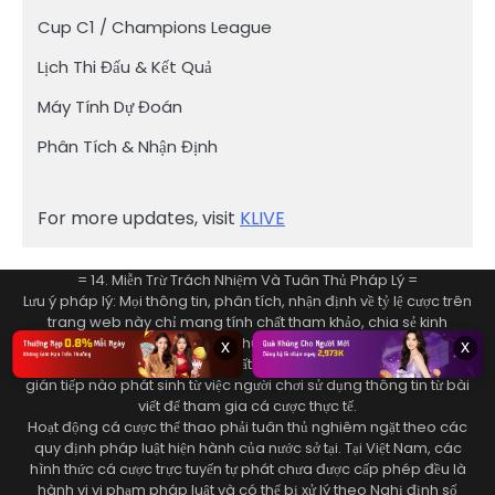
Cup C1 / Champions League
Lịch Thi Đấu & Kết Quả
Máy Tính Dự Đoán
Phân Tích & Nhận Định
For more updates, visit
KLIVE
= 14. Miễn Trừ Trách Nhiệm Và Tuân Thủ Pháp Lý =
Lưu ý pháp lý: Mọi thông tin, phân tích, nhận định về tỷ lệ cược trên
trang web này chỉ mang tính chất tham khảo, chia sẻ kinh
nghiệm học thuật và giải trí đơn thuần. Chúng tôi không chịu trách
x
x
nhiệm pháp lý cho bất kỳ tổn thất tài chính, thiệt hại trực tiếp hoặc
gián tiếp nào phát sinh từ việc người chơi sử dụng thông tin từ bài
viết để tham gia cá cược thực tế.
Hoạt động cá cược thể thao phải tuân thủ nghiêm ngặt theo các
quy định pháp luật hiện hành của nước sở tại. Tại Việt Nam, các
hình thức cá cược trực tuyến tự phát chưa được cấp phép đều là
hành vi vi phạm pháp luật và có thể bị xử lý theo Nghị định số