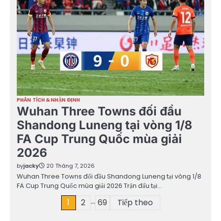
PHÂN TÍCH & NHẬN ĐỊNH
Wuhan Three Towns đối đầu
Shandong Luneng tại vòng 1/8
FA Cup Trung Quốc mùa giải
2026
by
jacky
20 Tháng 7, 2026
Wuhan Three Towns đối đầu Shandong Luneng tại vòng 1/8
FA Cup Trung Quốc mùa giải 2026 Trận đấu tại…
…
Phân
1
2
69
Tiếp theo