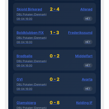
2 - 4
Skjold Birkerød
Allerød
DBU Pokalen (Denmark)
08-04 16:00
HẾT
1 - 3
Boldklubben FIX
Frederikssund
DBU Pokalen (Denmark)
08-04 16:00
HẾT
0 - 2
Bredballe
Middelfart
DBU Pokalen (Denmark)
08-04 16:00
HẾT
0 - 2
GVI
Avarta
DBU Pokalen (Denmark)
08-04 16:00
HẾT
0 - 8
Glamsbjerg
Kolding IF
DBU Pokalen (Denmark)