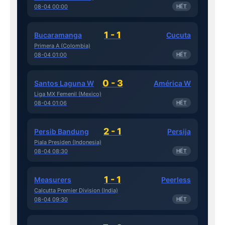
08-04 00:00
HẾT
1 - 1
Bucaramanga
Cucuta
Primera A (Colombia)
08-04 01:00
HẾT
0 - 3
Santos Laguna W
América W
Liga MX Femenil (Mexico)
08-04 01:06
HẾT
2 - 1
Persib Bandung
Persija
Piala Presiden (Indonesia)
08-04 08:30
HẾT
1 - 1
Measurers
Peerless
Calcutta Premier Division (India)
08-04 09:30
HẾT