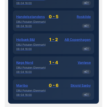
08-04 16:00
HẾT
0 - 5
Handelsstandens
Roskilde
DBU Pokalen (Denmark)
08-04 16:00
HẾT
1 - 2
Holbæk B&I
AB Copenhagen
DBU Pokalen (Denmark)
08-04 16:00
HẾT
1 - 4
Køge Nord
Vanløse
DBU Pokalen (Denmark)
08-04 16:00
HẾT
0 - 6
Maribo
Skjold Sæby
DBU Pokalen (Denmark)
08-04 16:00
HẾT