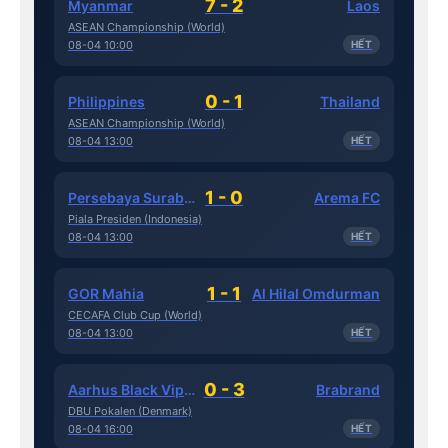
7 - 2
Myanmar
Laos
ASEAN Championship (World)
08-04 10:00
HẾT
0 - 1
Philippines
Thailand
ASEAN Championship (World)
08-04 13:00
HẾT
1 - 0
Persebaya Surabaya
Arema FC
Piala Presiden (Indonesia)
08-04 13:00
HẾT
1 - 1
GOR Mahia
Al Hilal Omdurman
CECAFA Club Cup (World)
08-04 13:00
HẾT
0 - 3
Aarhus Black Vipers
Brabrand
DBU Pokalen (Denmark)
08-04 16:00
HẾT