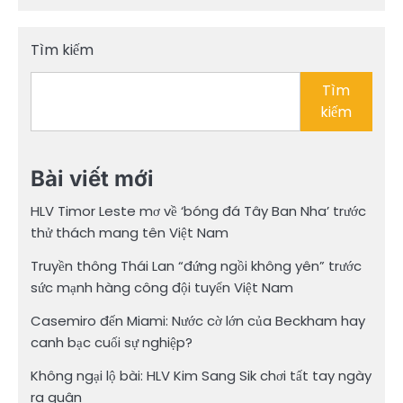
trang
bài
Tìm kiếm
viết
Tìm
kiếm
Bài viết mới
HLV Timor Leste mơ về ‘bóng đá Tây Ban Nha’ trước
thử thách mang tên Việt Nam
Truyền thông Thái Lan “đứng ngồi không yên” trước
sức mạnh hàng công đội tuyển Việt Nam
Casemiro đến Miami: Nước cờ lớn của Beckham hay
canh bạc cuối sự nghiệp?
Không ngại lộ bài: HLV Kim Sang Sik chơi tất tay ngày
ra quân