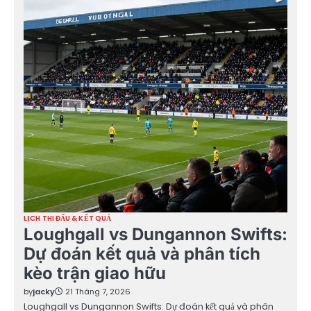
LỊCH THI ĐẤU & KẾT QUẢ
Loughgall vs Dungannon Swifts:
Dự đoán kết quả và phân tích
kèo trận giao hữu
by
jacky
21 Tháng 7, 2026
Loughgall vs Dungannon Swifts: Dự đoán kết quả và phân