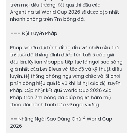
trên mọi đấu trường. Kết quả thi đấu của
Argentina tại World Cup 2026 sẽ được cập nhật
nhanh chóng trên 7m bóng đá.
=== Đội Tuyển Pháp
Pháp sở hữu đội hình đồng đều với nhiều cầu thủ
trẻ tuổi đã khẳng định được tên tuổi ở các giải
đấu lớn. Kylian Mbappe tiếp tục là ngôi sao sáng
giá nhất của Les Bleus với tốc độ và kỹ thuật điêu
luyện. Hệ thống phòng ngự vững chắc và lối chơi
phản công hiệu quả là vũ khí lợi hại của đội tuyển
Pháp. Cập nhật kết quả World Cup 2026 của
Pháp trên 7m bóng đá giúp người hâm mộ
theo dõi hành trình bảo vệ ngôi vương.
== Những Ngôi Sao Đáng Chú Ý World Cup
2026