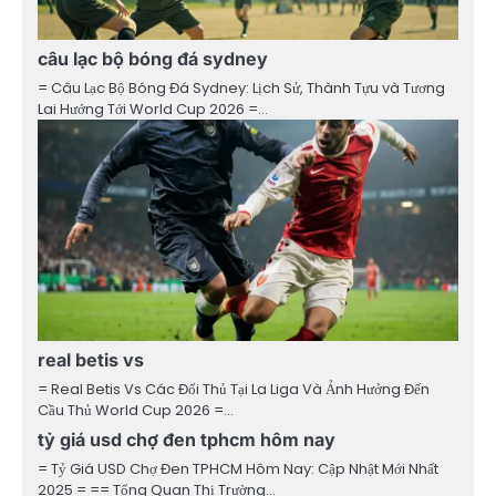
câu lạc bộ bóng đá sydney
= Câu Lạc Bộ Bóng Đá Sydney: Lịch Sử, Thành Tựu và Tương
Lai Hướng Tới World Cup 2026 =…
real betis vs
= Real Betis Vs Các Đối Thủ Tại La Liga Và Ảnh Hưởng Đến
Cầu Thủ World Cup 2026 =…
tỷ giá usd chợ đen tphcm hôm nay
= Tỷ Giá USD Chợ Đen TPHCM Hôm Nay: Cập Nhật Mới Nhất
2025 = == Tổng Quan Thị Trường…