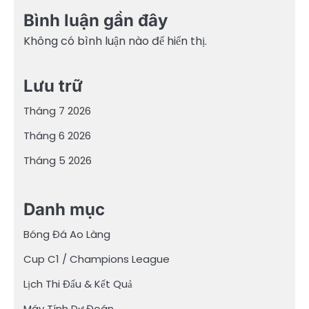
Bình luận gần đây
Không có bình luận nào để hiển thị.
Lưu trữ
Tháng 7 2026
Tháng 6 2026
Tháng 5 2026
Danh mục
Bóng Đá Ao Làng
Cup C1 / Champions League
Lịch Thi Đấu & Kết Quả
Máy Tính Dự Đoán