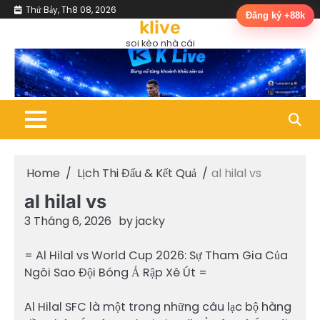
Skip
Thứ Bảy, Th8 08, 2026
Bóng
Cup
Lịch
Máy
Phân
trực
Đăng ký +88k
Đá
C1
Thi
Tính
Tích
tiếp
to
klive
Ao
/
Đấu
Dự
&
bón
Làng
Champions
&
Đoán
Nhận
đá
content
soi kèo nhà cái
League
Kết
Định
Quả
Home
Lịch Thi Đấu & Kết Quả
al hilal vs
al hilal vs
3 Tháng 6, 2026
by
jacky
= Al Hilal vs World Cup 2026: Sự Tham Gia Của
Ngôi Sao Đội Bóng Ả Rập Xê Út =
Al Hilal SFC là một trong những câu lạc bộ hàng