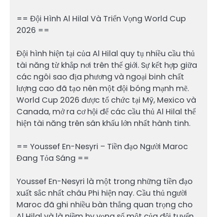
== Đội Hình Al Hilal Và Triển Vọng World Cup
2026 ==
Đội hình hiện tại của Al Hilal quy tụ nhiều cầu thủ
tài năng từ khắp nơi trên thế giới. Sự kết hợp giữa
các ngôi sao địa phương và ngoại binh chất
lượng cao đã tạo nên một đội bóng mạnh mẽ.
World Cup 2026 được tổ chức tại Mỹ, Mexico và
Canada, mở ra cơ hội để các cầu thủ Al Hilal thể
hiện tài năng trên sân khấu lớn nhất hành tinh.
== Youssef En-Nesyri – Tiền đạo Người Maroc
Đang Tỏa Sáng ==
Youssef En-Nesyri là một trong những tiền đạo
xuất sắc nhất châu Phi hiện nay. Cầu thủ người
Maroc đã ghi nhiều bàn thắng quan trọng cho
Al Hilal và là niềm hy vọng số một của đội tuyển