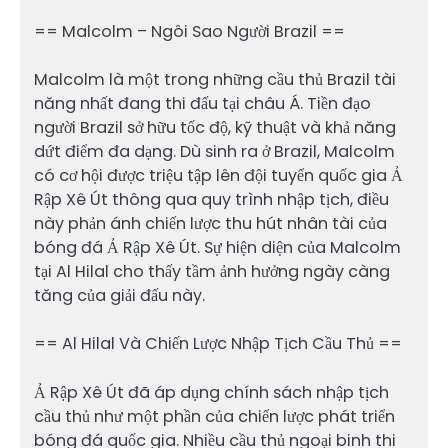
== Malcolm – Ngôi Sao Người Brazil ==
Malcolm là một trong những cầu thủ Brazil tài
năng nhất đang thi đấu tại châu Á. Tiền đạo
người Brazil sở hữu tốc độ, kỹ thuật và khả năng
dứt điểm đa dạng. Dù sinh ra ở Brazil, Malcolm
có cơ hội được triệu tập lên đội tuyển quốc gia Ả
Rập Xê Út thông qua quy trình nhập tịch, điều
này phản ánh chiến lược thu hút nhân tài của
bóng đá Ả Rập Xê Út. Sự hiện diện của Malcolm
tại Al Hilal cho thấy tầm ảnh hưởng ngày càng
tăng của giải đấu này.
== Al Hilal Và Chiến Lược Nhập Tịch Cầu Thủ ==
Ả Rập Xê Út đã áp dụng chính sách nhập tịch
cầu thủ như một phần của chiến lược phát triển
bóng đá quốc gia. Nhiều cầu thủ ngoại binh thi