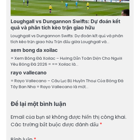
Loughgall vs Dungannon Swifts: Dự đoán kết
quả và phân tích kèo trận giao hữu
Loughgall vs Dungannon Swifts: Dự đoán kết quả và phân
tích kèo trận giao hữu Trận đấu giữa Loughgall và…
xem bong da xoilac
= Xem Bóng Đá Xoilac – Hướng Dẫn Toàn Diện Cho Người
Yêu Bóng Đá 2026 = == Xoilac là…
rayo vallecano
= Rayo Vallecano – Câu Lạc Bộ Huyền Thoại Của Bóng Đá
Tây Ban Nha = Rayo Vallecano là một…
Để lại một bình luận
Email của bạn sẽ không được hiển thị công khai.
Các trường bắt buộc được đánh dấu
*
Bình luận
*