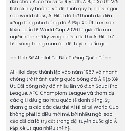
đầu châu Á, có trụ sở tại Riyadh, Ả Rập Xê Út. Với
lịch sử huy hoàng và đội hình quy tụ nhiều ngôi
sao world class, Al Hilal đã trở thành đại diện
xứng đáng cho bóng đá Ả Rập Xê Út trên sân
khấu quốc tế. World Cup 2026 là giải đấu mà
người hâm mộ kỳ vọng nhiều cầu thủ Al Hilal sẽ
tỏa sáng trong màu áo đội tuyển quốc gia.
== Lịch Sử Al Hilal Tại Đấu Trường Quốc Tế ==
Al Hilal được thành lập vào năm 1957 và nhanh
chóng trở thành cường quốc bóng đá Ả Rập Xê
Út. Đội bóng này đã nhiều lần vô địch Saudi Pro
League, AFC Champions League và tham dự
các giải đấu giao hữu quốc tế danh tiếng. Sự
tham gia của các cầu thủ Al Hilal tại World Cup
không phải là điều mới mẻ, bởi nhiều ngôi sao
của đội đã là trụ cột trong đội tuyển quốc gia Ả
Rập Xê Út qua nhiều thế hệ.