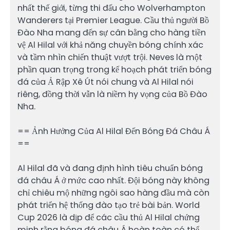
nhất thế giới, từng thi đấu cho Wolverhampton
Wanderers tại Premier League. Cầu thủ người Bồ
Đào Nha mang đến sự cân bằng cho hàng tiền
vệ Al Hilal với khả năng chuyền bóng chính xác
và tầm nhìn chiến thuật vượt trội. Neves là một
phần quan trọng trong kế hoạch phát triển bóng
đá của Ả Rập Xê Út nói chung và Al Hilal nói
riêng, đồng thời vẫn là niềm hy vọng của Bồ Đào
Nha.
== Ảnh Hưởng Của Al Hilal Đến Bóng Đá Châu Á
==
Al Hilal đã và đang định hình tiêu chuẩn bóng
đá châu Á ở mức cao nhất. Đội bóng này không
chỉ chiêu mộ những ngôi sao hàng đầu mà còn
phát triển hệ thống đào tạo trẻ bài bản. World
Cup 2026 là dịp để các cầu thủ Al Hilal chứng
minh rằng bóng đá châu Á hoàn toàn có thể