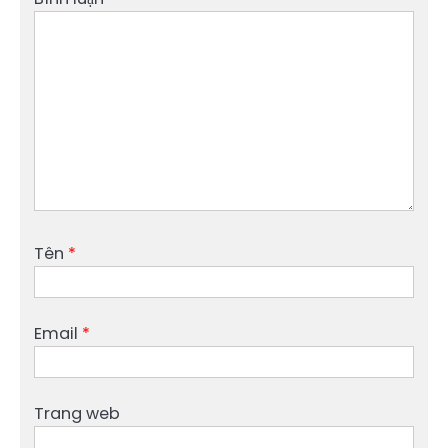
Tên
*
Email
*
Trang web