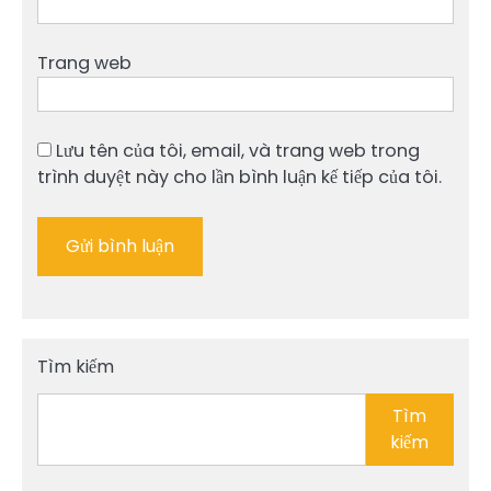
Trang web
Lưu tên của tôi, email, và trang web trong
trình duyệt này cho lần bình luận kế tiếp của tôi.
Tìm kiếm
Tìm
kiếm