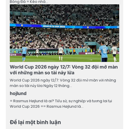
Bóng Đá = Kèo nhà…
World Cup 2026 ngày 12/7: Vòng 32 đội mở màn
với những màn so tài nảy lửa
World Cup 2026 ngày 12/7: Vòng 32 đội mở màn với những
màn so tài nảy lửa Ngày 12 tháng…
hojlund
= Rasmus Højlund là ai? Tiểu sử, sự nghiệp và tương lai tại
World Cup 2026 == Rasmus Højlund là…
Để lại một bình luận