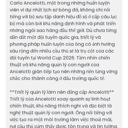
Carlo Ancelotti, một trong những huấn luyện
viên vĩ đại nhất lịch sử bóng đá, không chỉ nổi
tiếng với bộ sưu tập danh hiệu đồ sộ ở cấp câu lạc
bộ mà còn bởi khả năng định hình và phát triển
những ngôi sao hàng đầu thế giới. Dù chưa từng
dẫn dắt một đội tuyển quốc gia, triết lý và
phương pháp huấn luyện của ông có ảnh hưởng
sâu rộng đến nhiều cầu thủ sẽ là trụ cột của các
đội tuyển tại World Cup 2026. Tầm nhìn chiến
thuật và khả năng quản lý con người của
Ancelotti gián tiếp tạo nên những nền tảng vững
chắc cho thành công ở đấu trường quốc tế.
**Triết lý quản lý làm nên đẳng cấp Ancelotti**
Triết lý của Ancelotti xoay quanh sự linh hoạt
chiến thuật, khả năng thích nghi và đặc biệt là
nghệ thuật quản lý con người. Ông nổi tiếng với
việc tạo ra một môi trường làm việc thoải mái,
nơi cầu thủ cảm thấy được tôn trọng và tin tưởng.