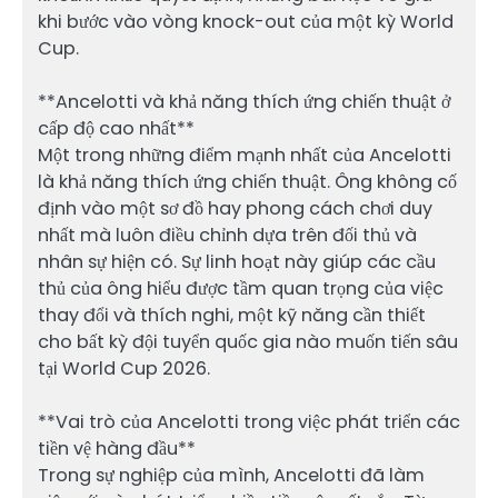
khi bước vào vòng knock-out của một kỳ World
Cup.
**Ancelotti và khả năng thích ứng chiến thuật ở
cấp độ cao nhất**
Một trong những điểm mạnh nhất của Ancelotti
là khả năng thích ứng chiến thuật. Ông không cố
định vào một sơ đồ hay phong cách chơi duy
nhất mà luôn điều chỉnh dựa trên đối thủ và
nhân sự hiện có. Sự linh hoạt này giúp các cầu
thủ của ông hiểu được tầm quan trọng của việc
thay đổi và thích nghi, một kỹ năng cần thiết
cho bất kỳ đội tuyển quốc gia nào muốn tiến sâu
tại World Cup 2026.
**Vai trò của Ancelotti trong việc phát triển các
tiền vệ hàng đầu**
Trong sự nghiệp của mình, Ancelotti đã làm