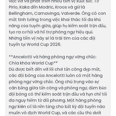
việc với và phát triển nhiều tiền vệ xuất sắc. Từ
Pirlo, Kaka đến Modric, Kroos và giờ là
Bellingham, Camavinga, Valverde. Ông có con
mắt tinh tường trong việc khai thác tối đa khả
năng của tuyến giữa, giúp họ kiểm soát trận đấu,
tạo ra cơ hội và hỗ trợ phòng ngự hiệu quả.
Những tiền vệ này sẽ là trái tim của các đội
tuyển tại World Cup 2026.
**Ancelotti và hàng phòng ngự vững chắc:
Chìa khóa World Cup**
Dù được biết đến với lối chơi tấn công đẹp mắt,
các đội bóng của Ancelotti luôn có một hàng
phòng ngự vững chắc. Ông chú trọng vào sự
cân bằng giữa tấn công và phòng ngự, đảm bảo
đội bóng có thể kiểm soát trận đấu và hạn chế tối
đa nguy hiểm từ đối phương. Một hàng phòng
ngự kiên cố là nền tảng cho bất kỳ đội tuyển nào
muốn vô địch World Cup, và các cầu thủ dưới