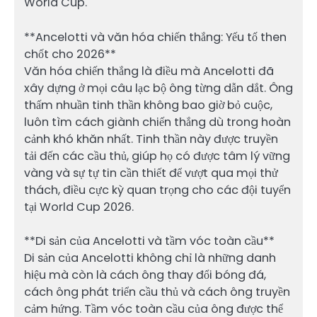
World Cup.
**Ancelotti và văn hóa chiến thắng: Yếu tố then
chốt cho 2026**
Văn hóa chiến thắng là điều mà Ancelotti đã
xây dựng ở mọi câu lạc bộ ông từng dẫn dắt. Ông
thấm nhuần tinh thần không bao giờ bỏ cuộc,
luôn tìm cách giành chiến thắng dù trong hoàn
cảnh khó khăn nhất. Tinh thần này được truyền
tải đến các cầu thủ, giúp họ có được tâm lý vững
vàng và sự tự tin cần thiết để vượt qua mọi thử
thách, điều cực kỳ quan trọng cho các đội tuyển
tại World Cup 2026.
**Di sản của Ancelotti và tầm vóc toàn cầu**
Di sản của Ancelotti không chỉ là những danh
hiệu mà còn là cách ông thay đổi bóng đá,
cách ông phát triển cầu thủ và cách ông truyền
cảm hứng. Tầm vóc toàn cầu của ông được thể