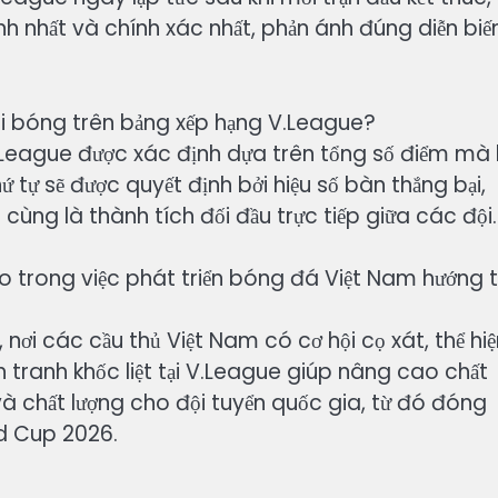
nh nhất và chính xác nhất, phản ánh đúng diễn biế
ội bóng trên bảng xếp hạng V.League?
V.League được xác định dựa trên tổng số điểm mà
 tự sẽ được quyết định bởi hiệu số bàn thắng bại,
cùng là thành tích đối đầu trực tiếp giữa các đội.
o trong việc phát triển bóng đá Việt Nam hướng t
nơi các cầu thủ Việt Nam có cơ hội cọ xát, thể hiệ
h tranh khốc liệt tại V.League giúp nâng cao chất
và chất lượng cho đội tuyển quốc gia, từ đó đóng
ld Cup 2026.