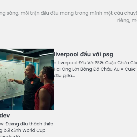
 bừng sáng, mỗi trận đấu đều mang trong mình một câu chuy
riêng, m
liverpool đấu với psg
= Liverpool Đấu Với PSG: Cuộc Chiến Củ
Hai Ông Lớn Bóng Đá Châu Âu = Cuộc 
đầu giữa…
edev
ev: Đương đầu thách thức
ng bối cảnh World Cup
edvedev là…