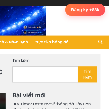
Bóng
Cup
Lịch
Máy
Phân
trực
Đá
C1
Thi
Tính
Tích
tiếp
Đăng ký +88k
Ao
/
Đấu
Dự
&
bón
Làng
Champions
&
Đoán
Nhận
đá
League
Kết
Định
Quả
ch & Nhận Định
trực tiếp bóng đá
Tìm kiếm
c
Tìm
kiếm
Bài viết mới
HLV Timor Leste mơ về ‘bóng đá Tây Ban