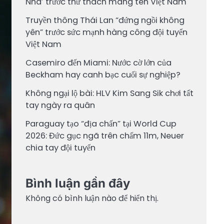
Nha’ trước thử thách mang tên Việt Nam
Truyền thông Thái Lan “đứng ngồi không
yên” trước sức mạnh hàng công đội tuyển
Việt Nam
Casemiro đến Miami: Nước cờ lớn của
Beckham hay canh bạc cuối sự nghiệp?
Không ngại lộ bài: HLV Kim Sang Sik chơi tất
tay ngày ra quân
Paraguay tạo “địa chấn” tại World Cup
2026: Đức gục ngã trên chấm 11m, Neuer
chia tay đội tuyển
Bình luận gần đây
Không có bình luận nào để hiển thị.