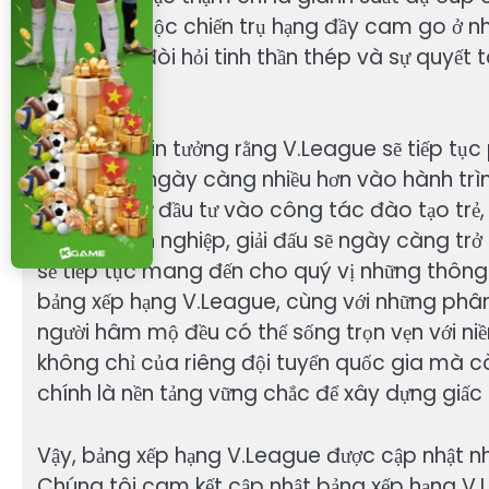
nhắc đến cuộc chiến trụ hạng đầy cam go ở nh
chung kết, đòi hỏi tinh thần thép và sự quyết t
nhất.
Chúng tôi tin tưởng rằng V.League sẽ tiếp tụ
đóng góp ngày càng nhiều hơn vào hành trìn
Nam. Với sự đầu tư vào công tác đào tạo tr
tính chuyên nghiệp, giải đấu sẽ ngày càng tr
sẽ tiếp tục mang đến cho quý vị những thông
bảng xếp hạng V.League, cùng với những phân
người hâm mộ đều có thể sống trọn vẹn với
không chỉ của riêng đội tuyển quốc gia mà c
chính là nền tảng vững chắc để xây dựng giấc
Vậy, bảng xếp hạng V.League được cập nhật nh
Chúng tôi cam kết cập nhật bảng xếp hạng V.L