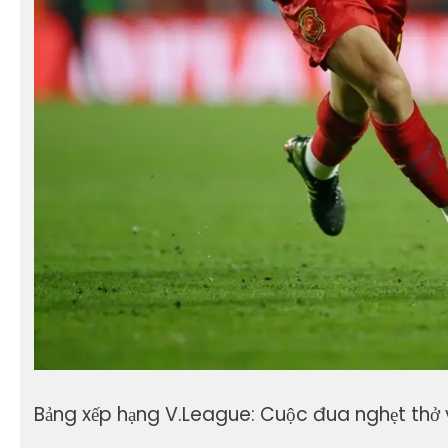
Bảng xếp hạng V.League: Cuộc đua nghẹt thở