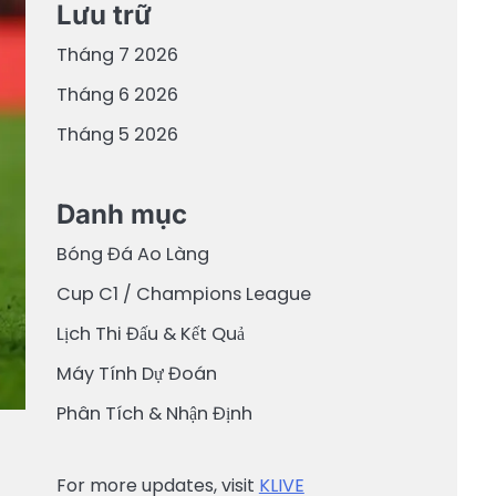
Lưu trữ
Tháng 7 2026
Tháng 6 2026
Tháng 5 2026
Danh mục
Bóng Đá Ao Làng
Cup C1 / Champions League
Lịch Thi Đấu & Kết Quả
Máy Tính Dự Đoán
Phân Tích & Nhận Định
For more updates, visit
KLIVE