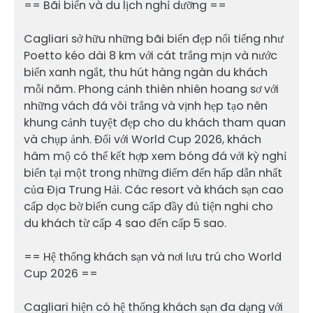
== Bãi biển và du lịch nghỉ dưỡng ==
Cagliari sở hữu những bãi biển đẹp nổi tiếng như
Poetto kéo dài 8 km với cát trắng mịn và nước
biển xanh ngắt, thu hút hàng ngàn du khách
mỗi năm. Phong cảnh thiên nhiên hoang sơ với
những vách đá vôi trắng và vịnh hẹp tạo nên
khung cảnh tuyệt đẹp cho du khách tham quan
và chụp ảnh. Đối với World Cup 2026, khách
hâm mộ có thể kết hợp xem bóng đá với kỳ nghỉ
biển tại một trong những điểm đến hấp dẫn nhất
của Địa Trung Hải. Các resort và khách sạn cao
cấp dọc bờ biển cung cấp đầy đủ tiện nghi cho
du khách từ cấp 4 sao đến cấp 5 sao.
== Hệ thống khách sạn và nơi lưu trú cho World
Cup 2026 ==
Cagliari hiện có hệ thống khách sạn đa dạng với