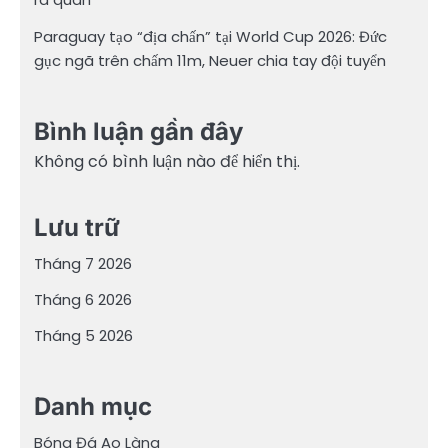
Paraguay tạo “địa chấn” tại World Cup 2026: Đức
gục ngã trên chấm 11m, Neuer chia tay đội tuyển
Bình luận gần đây
Không có bình luận nào để hiển thị.
Lưu trữ
Tháng 7 2026
Tháng 6 2026
Tháng 5 2026
Danh mục
Bóng Đá Ao Làng