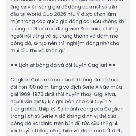
ứng cử viên sáng giá để đăng cai một số trận
đấu tại World Cup 2026 nếu Ý được chọn làm
một trong các quốc gia đăng cai. Bầu không khí
cuồng nhiệt của cổ động viên Sardinia, những
người nổi tiếng với sự trung thành và đam mê
bóng đá, sẽ tạo nên trải nghiệm đáng nhớ cho
mọi cầu thủ và khán giả.
== Lịch sử bóng đá và đội tuyển Cagliari ==
Cagliari Calcio là câu lạc bộ bóng đá có tuổi
đời hơn 100 năm, từng vô địch Serie A vào mùa
giải 1969-1970 dưới thời huyền thoại Gigi Riva,
người vẫn giữ kỷ lục ghi bàn cho đội tuyển Ý
trong nhiều thập kỷ. Sự thành công của Cagliari
trong lịch sử Serie A đã khẳng định vị thế của
bóng đá Sardinia trên bản đồ túc cầu thế giới.
Với truyền thống cống hiến và đam mê bất diệt,