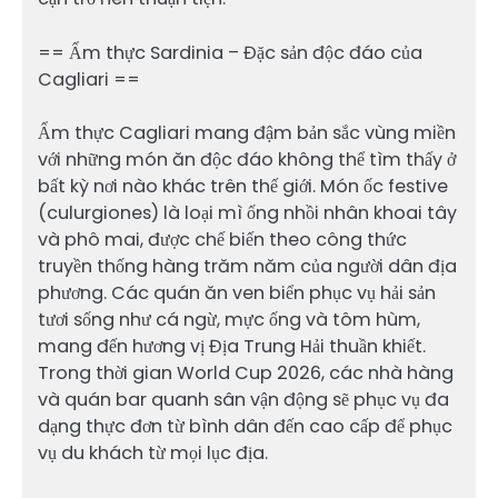
== Ẩm thực Sardinia – Đặc sản độc đáo của
Cagliari ==
Ẩm thực Cagliari mang đậm bản sắc vùng miền
với những món ăn độc đáo không thể tìm thấy ở
bất kỳ nơi nào khác trên thế giới. Món ốc festive
(culurgiones) là loại mì ống nhồi nhân khoai tây
và phô mai, được chế biến theo công thức
truyền thống hàng trăm năm của người dân địa
phương. Các quán ăn ven biển phục vụ hải sản
tươi sống như cá ngừ, mực ống và tôm hùm,
mang đến hương vị Địa Trung Hải thuần khiết.
Trong thời gian World Cup 2026, các nhà hàng
và quán bar quanh sân vận động sẽ phục vụ đa
dạng thực đơn từ bình dân đến cao cấp để phục
vụ du khách từ mọi lục địa.