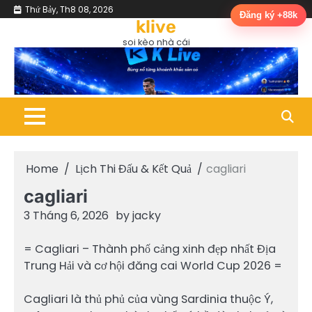
Skip
Thứ Bảy, Th8 08, 2026
Bóng
Cup
Lịch
Máy
Phân
trực
Đăng ký +88k
Đá
C1
Thi
Tính
Tích
tiếp
to
klive
Ao
/
Đấu
Dự
&
bón
Làng
Champions
&
Đoán
Nhận
đá
content
soi kèo nhà cái
League
Kết
Định
Quả
Home
Lịch Thi Đấu & Kết Quả
cagliari
cagliari
3 Tháng 6, 2026
by
jacky
= Cagliari – Thành phố cảng xinh đẹp nhất Địa
Trung Hải và cơ hội đăng cai World Cup 2026 =
Cagliari là thủ phủ của vùng Sardinia thuộc Ý,