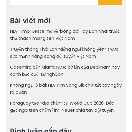
Bài viết mới
HLV Timor Leste mơ về ‘bóng đá Tây Ban Nha’ trước
thử thách mang tên Việt Nam
Truyền thông Thái Lan “đứng ngồi không yên” trước
sức mạnh hàng công đội tuyển Việt Nam
Casemiro đến Miami: Nước cờ lớn của Beckham hay
canh bạc cuối sự nghiệp?
Không ngại lộ bài: HLV Kim Sang Sik chơi tất tay ngày
ra quân
Paraguay tạo “địa chấn” tại World Cup 2026: Đức
gục ngã trên chấm 11m, Neuer chia tay đội tuyển
Bình luận gần đây