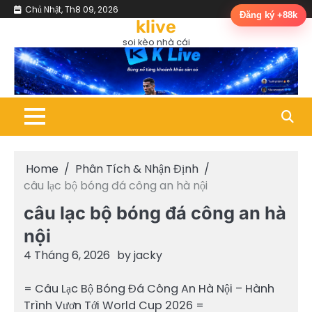
Skip
Chủ Nhật, Th8 09, 2026
Bóng
Cup
Lịch
Máy
Phân
trực
Đăng ký +88k
Đá
C1
Thi
Tính
Tích
tiếp
to
klive
Ao
/
Đấu
Dự
&
bón
Làng
Champions
&
Đoán
Nhận
đá
content
soi kèo nhà cái
League
Kết
Định
Quả
Home
Phân Tích & Nhận Định
câu lạc bộ bóng đá công an hà nội
câu lạc bộ bóng đá công an hà
nội
4 Tháng 6, 2026
by
jacky
= Câu Lạc Bộ Bóng Đá Công An Hà Nội – Hành
Trình Vươn Tới World Cup 2026 =