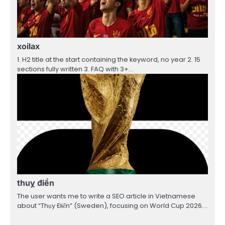
xoilax
1. H2 title at the start containing the keyword, no year 2. 15
sections fully written 3. FAQ with 3+…
thuỵ điển
The user wants me to write a SEO article in Vietnamese
about “Thụy Điển” (Sweden), focusing on World Cup 2026.…