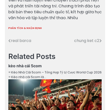
viên và huấn luyện viên chuyên trách phát hiện
và phát triển tài năng trẻ. Chương trình đào tạo
bài bản theo tiêu chuẩn quốc tế, kết hợp giữa học
văn hóa và tập luyện thể thao. Nhiều
PHÂN TÍCH & NHẬN ĐỊNH
real barca
chung ket c2
Điều
hướng
Related Posts
bài
kèo nhà cái 5com
viết
= Kèo Nhà Cái 5com – Tổng Hợp Tỷ Lệ Cược World Cup 2026
= Kèo nhà cái 5com là…