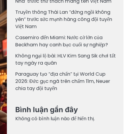
Nha’ trước thử thách mang tên Việt Nam
Truyền thông Thái Lan “đứng ngồi không
yên” trước sức mạnh hàng công đội tuyển
Việt Nam
Casemiro đến Miami: Nước cờ lớn của
Beckham hay canh bạc cuối sự nghiệp?
Không ngại lộ bài: HLV Kim Sang Sik chơi tất
tay ngày ra quân
Paraguay tạo “địa chấn” tại World Cup
2026: Đức gục ngã trên chấm 11m, Neuer
chia tay đội tuyển
Bình luận gần đây
Không có bình luận nào để hiển thị.