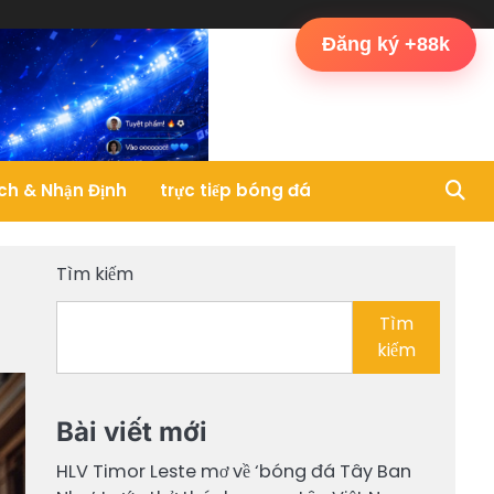
Bóng
Cup
Lịch
Máy
Phân
trực
Đá
C1
Thi
Tính
Tích
tiếp
Đăng ký +88k
Ao
/
Đấu
Dự
&
bón
Làng
Champions
&
Đoán
Nhận
đá
League
Kết
Định
Quả
ch & Nhận Định
trực tiếp bóng đá
Tìm kiếm
Tìm
kiếm
Bài viết mới
HLV Timor Leste mơ về ‘bóng đá Tây Ban