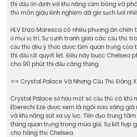
thi đấu ổn định với khả năng cầm bóng và phâ
thủ môn giàu kinh nghiệm đã giữ sạch lưới nhiề
HLV Enzo Maresca có nhiều phương án chiến th
ở mọi vị trí. Sự cạnh tranh giữa các cầu thủ tr
cầu thủ đều ý thức được tầm quan trọng của tr
thi đấu rất quyết liệt. Điều này buộc Chelsea ph
cho 90 phút thi đấu căng thẳng.
== Crystal Palace Và Những Cầu Thủ Đáng
Crystal Palace sở hữu một số cầu thủ có khả n
Eberechi Eze được xem là ngôi sao sáng giá n
và khả năng sút xa uy lực. Tiền đạo trung tâ
thắng quan trọng trong mùa giải. Sự kết hợp 
cho hàng thủ Chelsea.