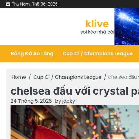
Skip
Thứ Năm, Th8 06, 2026
to
content
klive
soi kèo nhà cái
Bóng Đá Ao Làng
Cup C1 / Champions League
Home
Cup C1 / Champions League
chelsea đấu 
chelsea đấu với crystal 
24 Tháng 5, 2026
by
jacky