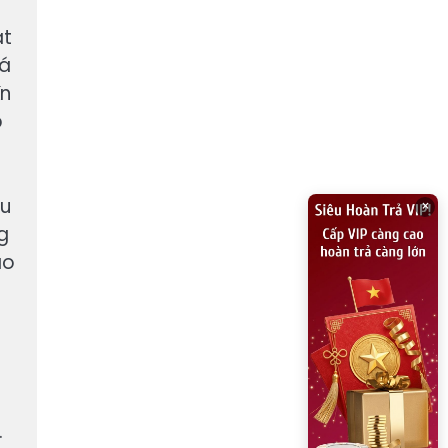
át
iá
ấn
p
ều
×
g
ao
.