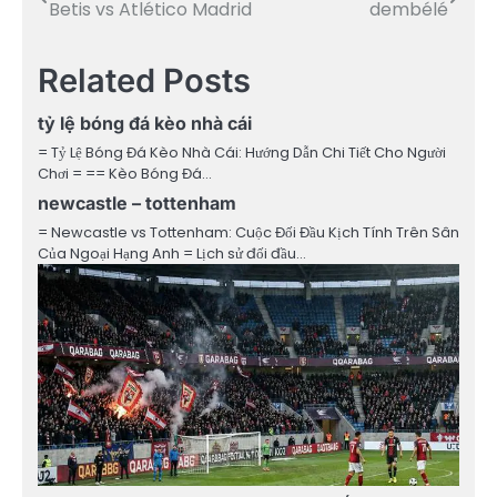
Betis vs Atlético Madrid
dembélé
hướng
bài
Related Posts
viết
tỷ lệ bóng đá kèo nhà cái
= Tỷ Lệ Bóng Đá Kèo Nhà Cái: Hướng Dẫn Chi Tiết Cho Người
Chơi = == Kèo Bóng Đá…
newcastle – tottenham
= Newcastle vs Tottenham: Cuộc Đối Đầu Kịch Tính Trên Sân
Của Ngoại Hạng Anh = Lịch sử đối đầu…