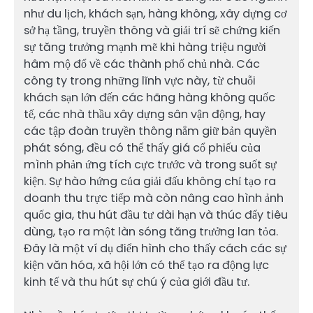
như du lịch, khách sạn, hàng không, xây dựng cơ
sở hạ tầng, truyền thông và giải trí sẽ chứng kiến
sự tăng trưởng mạnh mẽ khi hàng triệu người
hâm mộ đổ về các thành phố chủ nhà. Các
công ty trong những lĩnh vực này, từ chuỗi
khách sạn lớn đến các hãng hàng không quốc
tế, các nhà thầu xây dựng sân vận động, hay
các tập đoàn truyền thông nắm giữ bản quyền
phát sóng, đều có thể thấy giá cổ phiếu của
mình phản ứng tích cực trước và trong suốt sự
kiện. Sự hào hứng của giải đấu không chỉ tạo ra
doanh thu trực tiếp mà còn nâng cao hình ảnh
quốc gia, thu hút đầu tư dài hạn và thúc đẩy tiêu
dùng, tạo ra một làn sóng tăng trưởng lan tỏa.
Đây là một ví dụ điển hình cho thấy cách các sự
kiện văn hóa, xã hội lớn có thể tạo ra động lực
kinh tế và thu hút sự chú ý của giới đầu tư.