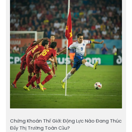
Chứng Khoán Thế Giới: Động Lực Nào Đang Thúc
Đẩy Thị Trường Toàn Cầu?