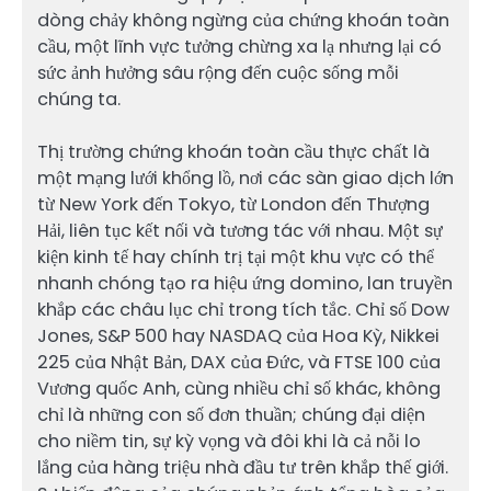
dòng chảy không ngừng của chứng khoán toàn
cầu, một lĩnh vực tưởng chừng xa lạ nhưng lại có
sức ảnh hưởng sâu rộng đến cuộc sống mỗi
chúng ta.
Thị trường chứng khoán toàn cầu thực chất là
một mạng lưới khổng lồ, nơi các sàn giao dịch lớn
từ New York đến Tokyo, từ London đến Thượng
Hải, liên tục kết nối và tương tác với nhau. Một sự
kiện kinh tế hay chính trị tại một khu vực có thể
nhanh chóng tạo ra hiệu ứng domino, lan truyền
khắp các châu lục chỉ trong tích tắc. Chỉ số Dow
Jones, S&P 500 hay NASDAQ của Hoa Kỳ, Nikkei
225 của Nhật Bản, DAX của Đức, và FTSE 100 của
Vương quốc Anh, cùng nhiều chỉ số khác, không
chỉ là những con số đơn thuần; chúng đại diện
cho niềm tin, sự kỳ vọng và đôi khi là cả nỗi lo
lắng của hàng triệu nhà đầu tư trên khắp thế giới.