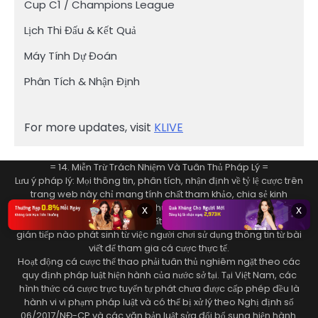
Cup C1 / Champions League
Lịch Thi Đấu & Kết Quả
Máy Tính Dự Đoán
Phân Tích & Nhận Định
For more updates, visit
KLIVE
= 14. Miễn Trừ Trách Nhiệm Và Tuân Thủ Pháp Lý =
Lưu ý pháp lý: Mọi thông tin, phân tích, nhận định về tỷ lệ cược trên
trang web này chỉ mang tính chất tham khảo, chia sẻ kinh
nghiệm học thuật và giải trí đơn thuần. Chúng tôi không chịu trách
x
x
nhiệm pháp lý cho bất kỳ tổn thất tài chính, thiệt hại trực tiếp hoặc
gián tiếp nào phát sinh từ việc người chơi sử dụng thông tin từ bài
viết để tham gia cá cược thực tế.
Hoạt động cá cược thể thao phải tuân thủ nghiêm ngặt theo các
quy định pháp luật hiện hành của nước sở tại. Tại Việt Nam, các
hình thức cá cược trực tuyến tự phát chưa được cấp phép đều là
hành vi vi phạm pháp luật và có thể bị xử lý theo Nghị định số
06/2017/NĐ-CP và các văn bản luật sửa đổi bổ sung hiện hành.