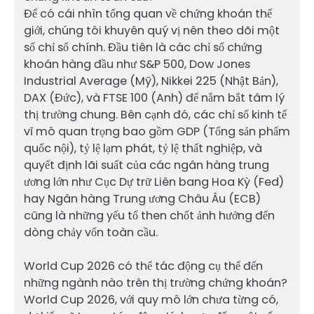
Để có cái nhìn tổng quan về chứng khoán thế
giới, chúng tôi khuyên quý vị nên theo dõi một
số chỉ số chính. Đầu tiên là các chỉ số chứng
khoán hàng đầu như S&P 500, Dow Jones
Industrial Average (Mỹ), Nikkei 225 (Nhật Bản),
DAX (Đức), và FTSE 100 (Anh) để nắm bắt tâm lý
thị trường chung. Bên cạnh đó, các chỉ số kinh tế
vĩ mô quan trọng bao gồm GDP (Tổng sản phẩm
quốc nội), tỷ lệ lạm phát, tỷ lệ thất nghiệp, và
quyết định lãi suất của các ngân hàng trung
ương lớn như Cục Dự trữ Liên bang Hoa Kỳ (Fed)
hay Ngân hàng Trung ương Châu Âu (ECB)
cũng là những yếu tố then chốt ảnh hưởng đến
dòng chảy vốn toàn cầu.
World Cup 2026 có thể tác động cụ thể đến
những ngành nào trên thị trường chứng khoán?
World Cup 2026, với quy mô lớn chưa từng có,