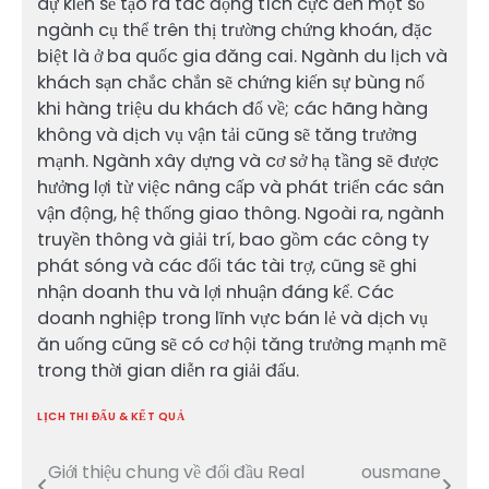
dự kiến sẽ tạo ra tác động tích cực đến một số
ngành cụ thể trên thị trường chứng khoán, đặc
biệt là ở ba quốc gia đăng cai. Ngành du lịch và
khách sạn chắc chắn sẽ chứng kiến sự bùng nổ
khi hàng triệu du khách đổ về; các hãng hàng
không và dịch vụ vận tải cũng sẽ tăng trưởng
mạnh. Ngành xây dựng và cơ sở hạ tầng sẽ được
hưởng lợi từ việc nâng cấp và phát triển các sân
vận động, hệ thống giao thông. Ngoài ra, ngành
truyền thông và giải trí, bao gồm các công ty
phát sóng và các đối tác tài trợ, cũng sẽ ghi
nhận doanh thu và lợi nhuận đáng kể. Các
doanh nghiệp trong lĩnh vực bán lẻ và dịch vụ
ăn uống cũng sẽ có cơ hội tăng trưởng mạnh mẽ
trong thời gian diễn ra giải đấu.
LỊCH THI ĐẤU & KẾT QUẢ
Giới thiệu chung về đối đầu Real
ousmane
Điều