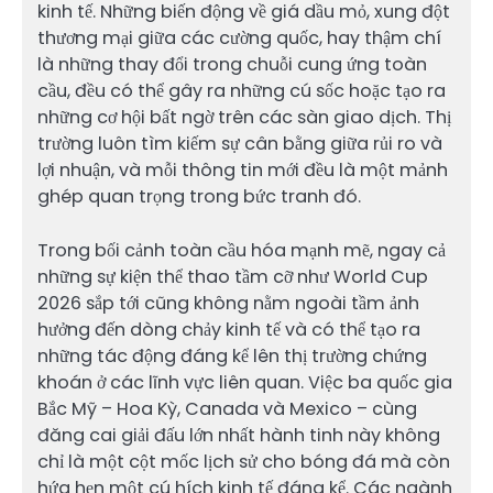
kinh tế. Những biến động về giá dầu mỏ, xung đột
thương mại giữa các cường quốc, hay thậm chí
là những thay đổi trong chuỗi cung ứng toàn
cầu, đều có thể gây ra những cú sốc hoặc tạo ra
những cơ hội bất ngờ trên các sàn giao dịch. Thị
trường luôn tìm kiếm sự cân bằng giữa rủi ro và
lợi nhuận, và mỗi thông tin mới đều là một mảnh
ghép quan trọng trong bức tranh đó.
Trong bối cảnh toàn cầu hóa mạnh mẽ, ngay cả
những sự kiện thể thao tầm cỡ như World Cup
2026 sắp tới cũng không nằm ngoài tầm ảnh
hưởng đến dòng chảy kinh tế và có thể tạo ra
những tác động đáng kể lên thị trường chứng
khoán ở các lĩnh vực liên quan. Việc ba quốc gia
Bắc Mỹ – Hoa Kỳ, Canada và Mexico – cùng
đăng cai giải đấu lớn nhất hành tinh này không
chỉ là một cột mốc lịch sử cho bóng đá mà còn
hứa hẹn một cú hích kinh tế đáng kể. Các ngành