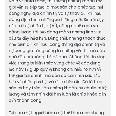
Nhìn về phía trước, thị trường chứng khoán thế
giới vẫn sẽ tiếp tục là một sân chơi phức tạp, nơi
công nghệ, địa chính trị và sự thay đổi khí hậu
đang định hình những xu hướng mới. Sự trỗi dậy
của trí tuệ nhân tạo (AI), công nghệ xanh và
năng lượng tái tạo đang mở ra những lĩnh vực
đầu tư đầy hứa hẹn. Đồng thời, những thách thức
như biến đổi khí hậu, căng thẳng địa chính trị và
nợ công gia tăng cũng là những yếu tố mà các
nhà đầu tư không thể bỏ qua. Chúng tôi tin rằng
việc trang bị kiến thức vững chắc về các động
lực này sẽ giúp quý vị không chỉ hiểu rõ hơn về
thế giới tài chính mà còn có cái nhìn sâu sắc
hơn về những cơ hội và rủi ro tiềm ẩn. Dù là trên
sân cỏ hay trên sàn chứng khoán, sự chuẩn bị kỹ
lưỡng và tầm nhìn dài hạn luôn là chìa khóa dẫn
đến thành công.
Tại sao một người hâm mộ thể thao như chúng