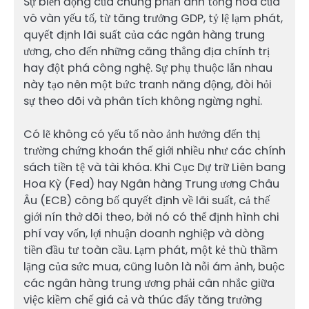
Sự biến động của chúng phản ánh tổng hòa của
vô vàn yếu tố, từ tăng trưởng GDP, tỷ lệ lạm phát,
quyết định lãi suất của các ngân hàng trung
ương, cho đến những căng thẳng địa chính trị
hay đột phá công nghệ. Sự phụ thuộc lẫn nhau
này tạo nên một bức tranh năng động, đòi hỏi
sự theo dõi và phân tích không ngừng nghỉ.
Có lẽ không có yếu tố nào ảnh hưởng đến thị
trường chứng khoán thế giới nhiều như các chính
sách tiền tệ và tài khóa. Khi Cục Dự trữ Liên bang
Hoa Kỳ (Fed) hay Ngân hàng Trung ương Châu
Âu (ECB) công bố quyết định về lãi suất, cả thế
giới nín thở dõi theo, bởi nó có thể định hình chi
phí vay vốn, lợi nhuận doanh nghiệp và dòng
tiền đầu tư toàn cầu. Lạm phát, một kẻ thù thầm
lặng của sức mua, cũng luôn là nỗi ám ảnh, buộc
các ngân hàng trung ương phải cân nhắc giữa
việc kiềm chế giá cả và thúc đẩy tăng trưởng