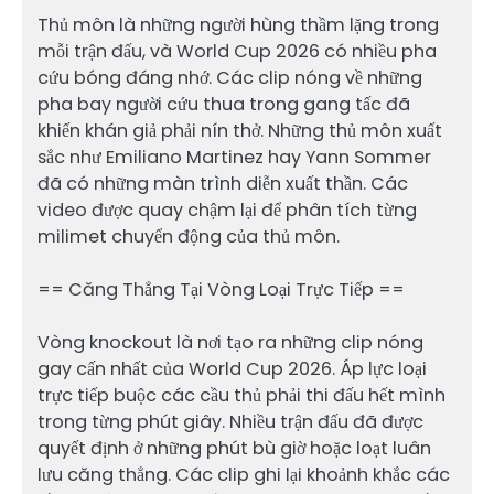
Thủ môn là những người hùng thầm lặng trong
mỗi trận đấu, và World Cup 2026 có nhiều pha
cứu bóng đáng nhớ. Các clip nóng về những
pha bay người cứu thua trong gang tấc đã
khiến khán giả phải nín thở. Những thủ môn xuất
sắc như Emiliano Martinez hay Yann Sommer
đã có những màn trình diễn xuất thần. Các
video được quay chậm lại để phân tích từng
milimet chuyển động của thủ môn.
== Căng Thẳng Tại Vòng Loại Trực Tiếp ==
Vòng knockout là nơi tạo ra những clip nóng
gay cấn nhất của World Cup 2026. Áp lực loại
trực tiếp buộc các cầu thủ phải thi đấu hết mình
trong từng phút giây. Nhiều trận đấu đã được
quyết định ở những phút bù giờ hoặc loạt luân
lưu căng thẳng. Các clip ghi lại khoảnh khắc các