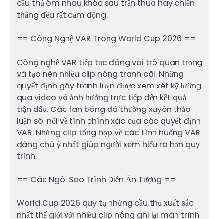
cầu thủ ôm nhau khóc sau trận thua hay chiến
thắng đều rất cảm động.
== Công Nghệ VAR Trong World Cup 2026 ==
Công nghệ VAR tiếp tục đóng vai trò quan trọng
và tạo nên nhiều clip nóng tranh cãi. Những
quyết định gây tranh luận được xem xét kỹ lưỡng
qua video và ảnh hưởng trực tiếp đến kết quả
trận đấu. Các fan bóng đá thường xuyên thảo
luận sôi nổi về tính chính xác của các quyết định
VAR. Những clip tổng hợp về các tình huống VAR
đáng chú ý nhất giúp người xem hiểu rõ hơn quy
trình.
== Các Ngôi Sao Trình Diễn Ấn Tượng ==
World Cup 2026 quy tụ những cầu thủ xuất sắc
nhất thế giới với nhiều clip nóng ghi lại màn trình