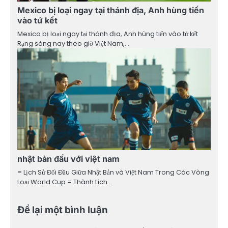
Mexico bị loại ngay tại thánh địa, Anh hùng tiến
vào tứ kết
Mexico bị loại ngay tại thánh địa, Anh hùng tiến vào tứ kết
Rạng sáng nay theo giờ Việt Nam,…
nhật bản đấu với việt nam
= Lịch Sử Đối Đầu Giữa Nhật Bản và Việt Nam Trong Các Vòng
Loại World Cup = Thành tích…
Để lại một bình luận