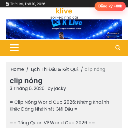
Skip
Thứ Hai, Th8 10, 2026
Bóng
Cup
Lịch
Máy
Phân
trực
Đăng ký +88k
Đá
C1
Thi
Tính
Tích
tiếp
to
klive
Ao
/
Đấu
Dự
&
bón
Làng
Champions
&
Đoán
Nhận
đá
content
soi kèo nhà cái
League
Kết
Định
Quả
Home
Lịch Thi Đấu & Kết Quả
clip nóng
clip nóng
3 Tháng 6, 2026
by
jacky
= Clip Nóng World Cup 2026: Những Khoảnh
Khắc Đáng Nhớ Nhất Giải Đấu =
== Tổng Quan Về World Cup 2026 ==