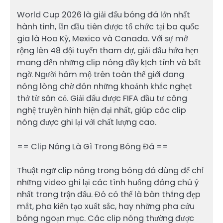
World Cup 2026 là giải đấu bóng đá lớn nhất
hành tinh, lần đầu tiên được tổ chức tại ba quốc
gia là Hoa Kỳ, Mexico và Canada. Với sự mở
rộng lên 48 đội tuyển tham dự, giải đấu hứa hẹn
mang đến những clip nóng đầy kịch tính và bất
ngờ. Người hâm mộ trên toàn thế giới đang
nóng lòng chờ đón những khoảnh khắc nghẹt
thở từ sân cỏ. Giải đấu được FIFA đầu tư công
nghệ truyền hình hiện đại nhất, giúp các clip
nóng được ghi lại với chất lượng cao.
== Clip Nóng Là Gì Trong Bóng Đá ==
Thuật ngữ clip nóng trong bóng đá dùng để chỉ
những video ghi lại các tình huống đáng chú ý
nhất trong trận đấu. Đó có thể là bàn thắng đẹp
mắt, pha kiến tạo xuất sắc, hay những pha cứu
bóng ngoạn mục. Các clip nóng thường được