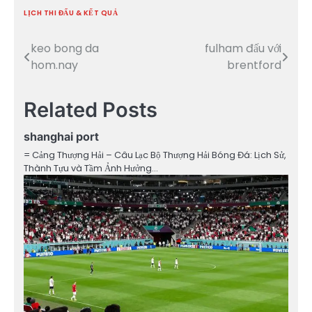
LỊCH THI ĐẤU & KẾT QUẢ
keo bong da
fulham đấu với
Điều
hom.nay
brentford
hướng
bài
Related Posts
viết
shanghai port
= Cảng Thượng Hải – Câu Lạc Bộ Thượng Hải Bóng Đá: Lịch Sử,
Thành Tựu và Tầm Ảnh Hưởng…