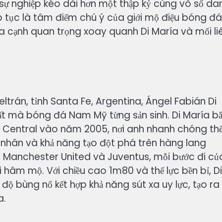
 sự nghiệp kéo dài hơn một thập kỷ cùng vô số da
ếp tục là tâm điểm chú ý của giới mộ điệu bóng đá
hía cạnh quan trọng xoay quanh Di María và mối li
eltrán, tỉnh Santa Fe, Argentina, Ángel Fabián Di
hất mà bóng đá Nam Mỹ từng sản sinh. Di María bắ
o Central vào năm 2005, nơi anh nhanh chóng th
cá nhân và khả năng tạo đột phá trên hàng lang
d, Manchester United và Juventus, mỗi bước đi củ
i hâm mộ. Với chiều cao 1m80 và thể lực bền bỉ, Di
 độ bùng nổ kết hợp khả năng sút xa uy lực, tạo ra
a.