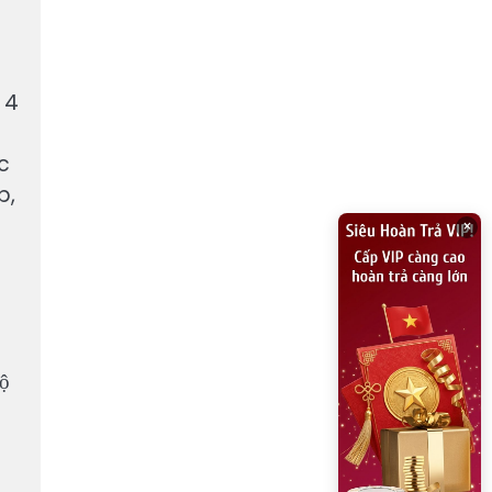
 4
c
p,
×
ộ
o