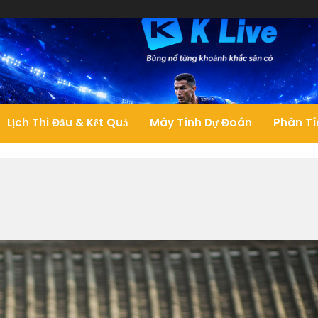
Lịch Thi Đấu & Kết Quả
Máy Tính Dự Đoán
Phân Tí