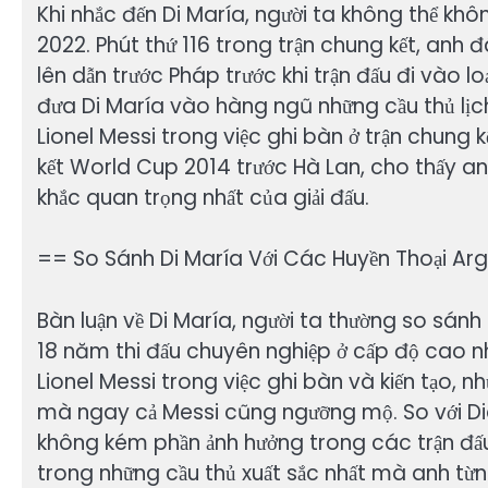
Khi nhắc đến Di María, người ta không thể kh
2022. Phút thứ 116 trong trận chung kết, anh 
lên dẫn trước Pháp trước khi trận đấu đi vào lo
đưa Di María vào hàng ngũ những cầu thủ lị
Lionel Messi trong việc ghi bàn ở trận chung 
kết World Cup 2014 trước Hà Lan, cho thấy anh
khắc quan trọng nhất của giải đấu.
== So Sánh Di María Với Các Huyền Thoại Ar
Bàn luận về Di María, người ta thường so sánh
18 năm thi đấu chuyên nghiệp ở cấp độ cao nh
Lionel Messi trong việc ghi bàn và kiến tạo, n
mà ngay cả Messi cũng ngưỡng mộ. So với Die
không kém phần ảnh hưởng trong các trận đấu 
trong những cầu thủ xuất sắc nhất mà anh từng 