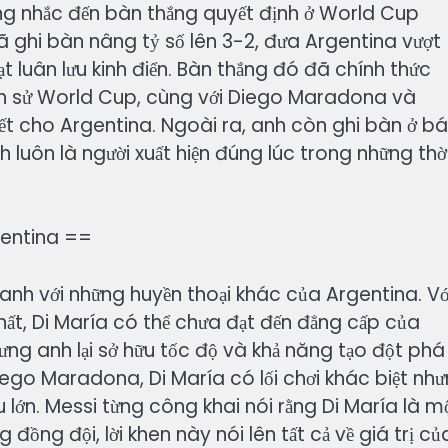
ông nhắc đến bàn thắng quyết định ở World Cup
đã ghi bàn nâng tỷ số lên 3-2, đưa Argentina vượt
ạt luân lưu kinh điển. Bàn thắng đó đã chính thức
ch sử World Cup, cùng với Diego Maradona và
kết cho Argentina. Ngoài ra, anh còn ghi bàn ở b
 luôn là người xuất hiện đúng lúc trong những thờ
gentina ==
 anh với những huyền thoại khác của Argentina. Vớ
ất, Di María có thể chưa đạt đến đẳng cấp của
hưng anh lại sở hữu tốc độ và khả năng tạo đột phá
go Maradona, Di María có lối chơi khác biệt nh
lớn. Messi từng công khai nói rằng Di María là m
đồng đội, lời khen này nói lên tất cả về giá trị củ