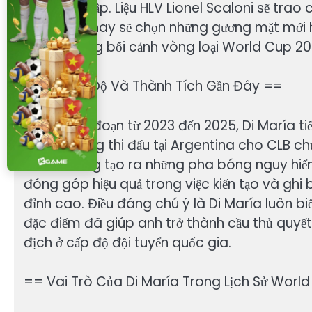
được triệu tập. Liệu HLV Lionel Scaloni sẽ trao
Argentina hay sẽ chọn những gương mặt mới h
sôi nổi trong bối cảnh vòng loại World Cup 2
== Phong Độ Và Thành Tích Gần Đây ==
Trong giai đoạn từ 2023 đến 2025, Di María ti
chuyển sang thi đấu tại Argentina cho CLB ch
với khả năng tạo ra những pha bóng nguy hiể
đóng góp hiệu quả trong việc kiến tạo và ghi b
đỉnh cao. Điều đáng chú ý là Di María luôn bi
đặc điểm đã giúp anh trở thành cầu thủ quyết
địch ở cấp độ đội tuyển quốc gia.
== Vai Trò Của Di María Trong Lịch Sử Worl