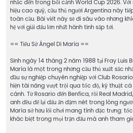
nhắc đến trong bối cảnh World Cup 2026. Với
hiệu cao quý, cầu thủ người Argentina này ti
toàn cầu. Bài viết này sẽ đi sâu vào những k
hệ với giải đấu lớn nhất hành tinh sắp tới.
== Tiểu Sử Ángel Di María ==
Sinh ngày 14 tháng 2 năm 1988 tại Fray Luis B
María là một trong những cầu thủ xuất sắc n
đầu sự nghiệp chuyên nghiệp với Club Rosari
hiện tài năng vượt trội qua tốc độ, kỹ thuật 
cánh. Từ Rosario đến Benfica, rồi Real Madri
anh đều để lại dấu ấn đậm nét trong lòng ngườ
María sở hữu lối chơi mang tính đặc trưng: tốc
khác biệt trong mọi trận đấu mà anh tham gi