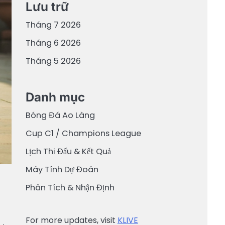
Lưu trữ
Tháng 7 2026
Tháng 6 2026
Tháng 5 2026
Danh mục
Bóng Đá Ao Làng
Cup C1 / Champions League
Lịch Thi Đấu & Kết Quả
Máy Tính Dự Đoán
Phân Tích & Nhận Định
For more updates, visit
KLIVE