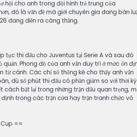
 cơ hội cho anh trong đội hình trẻ trung của
ơn, đó là vấn đề mà giới chuyên gia đang bàn lu
026 đang diễn ra căng thẳng.
ếp tục thi đấu cho Juventus tại Serie A và sau đó
ủ quản. Phong độ của anh vẫn duy trì ở mức ổn đị
m từ cánh. Các chỉ số thống kê cho thấy anh vẫn
àn, dù số phút thi đấu có phần giảm so với thời kỳ
ết cách bật lại trong những trận đấu quan trọng, m
 định trong các trận cửa hay trận tranh chức vô
d Cup ==