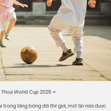
n Thoại World Cup 2026 =
ại trong làng bóng đá thế giới, một lần nữa được