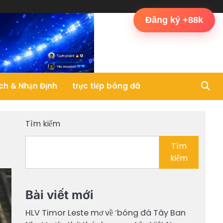
Bóng
Cup
Lịch
Máy
Phân
trực
Đá
C1
Thi
Tính
Tích
tiếp
Đăng ký +88k
Ao
/
Đấu
Dự
&
bón
Làng
Champions
&
Đoán
Nhận
đá
League
Kết
Định
Quả
ch & Nhận Định
trực tiếp bóng đá
Tìm kiếm
Tìm
kiếm
Bài viết mới
HLV Timor Leste mơ về ‘bóng đá Tây Ban