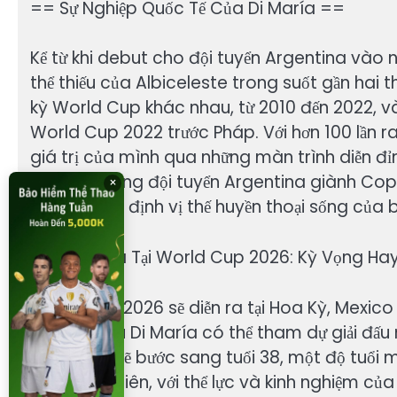
== Sự Nghiệp Quốc Tế Của Di María ==
Kể từ khi debut cho đội tuyển Argentina vào
thể thiếu của Albiceleste trong suốt gần hai 
kỳ World Cup khác nhau, từ 2010 đến 2022, và
World Cup 2022 trước Pháp. Với hơn 100 lần 
giá trị của mình qua những màn trình diễn đỉ
anh còn cùng đội tuyển Argentina giành Cop
×
khác, khẳng định vị thế huyền thoại sống của
== Di María Tại World Cup 2026: Kỳ Vọng Ha
World Cup 2026 sẽ diễn ra tại Hoa Kỳ, Mexic
đặt ra là liệu Di María có thể tham dự giải đấ
năm 1988 sẽ bước sang tuổi 38, một độ tuổi m
nhất. Tuy nhiên, với thể lực và kinh nghiệm củ