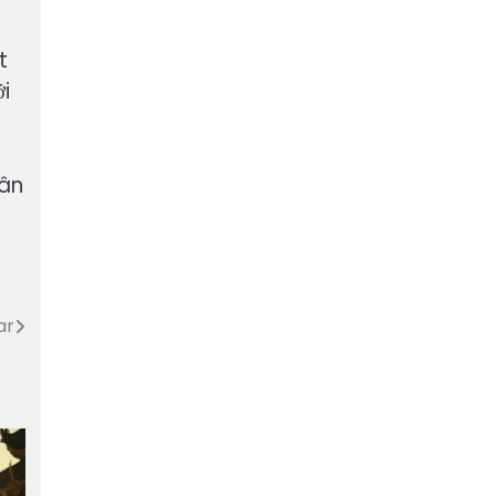
t
i
sân
ar