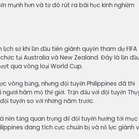
uyển mạnh hơn và từ đó rút ra bài học kinh nghiệm
 lịch sử khi lần đầu tiên giành quyền tham dự FIFA
ức tại Australia và New Zealand. Đây là lần đầ
ượt qua vòng loại World Cup.
c vòng bảng, nhưng đội tuyển Philippines đã thi
người hâm mộ thế giới. Trận đấu với đội tuyển Thụ
 đội tuyển so với những năm trước.
à nền tảng quan trọng để đội tuyển hướng tới mục
lippines đang tích cực chuẩn bị và nỗ lực giành 