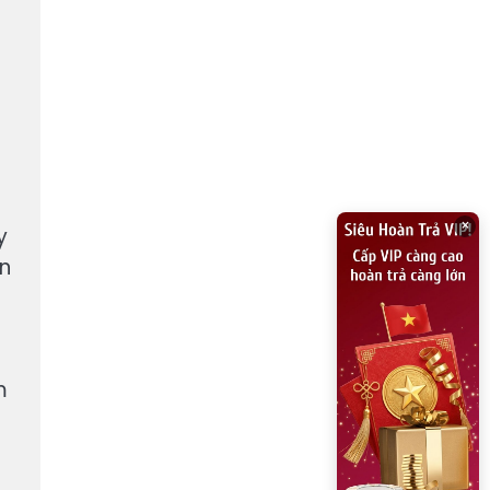
×
y
ện
m