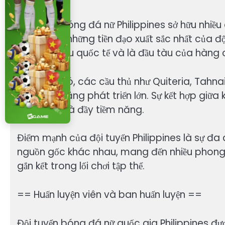
Đội tuyển bóng đá nữ Philippines sở hữu nhiều 
một trong những tiền đạo xuất sắc nhất của đ
các trận đấu quốc tế và là đầu tàu của hàng 
Bên cạnh đó, các cầu thủ như Quiteria, Tahna
thấy tiềm năng phát triển lớn. Sự kết hợp giữa
cân bằng và đầy tiềm năng.
Điểm mạnh của đội tuyển Philippines là sự đa d
nguồn gốc khác nhau, mang đến nhiều phong
gắn kết trong lối chơi tập thể.
== Huấn luyện viên và ban huấn luyện ==
Đội tuyển bóng đá nữ quốc gia Philippines đư