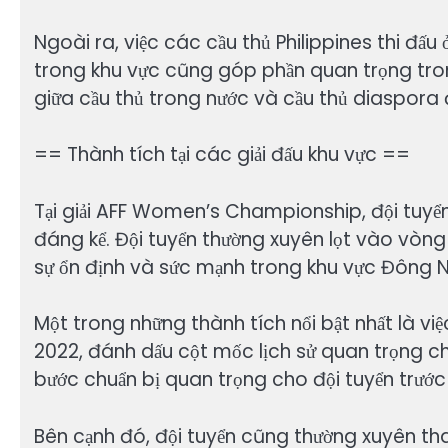
Ngoài ra, việc các cầu thủ Philippines thi đấ
trong khu vực cũng góp phần quan trọng trong
giữa cầu thủ trong nước và cầu thủ diaspora 
== Thành tích tại các giải đấu khu vực ==
Tại giải AFF Women’s Championship, đội tuyể
đáng kể. Đội tuyển thường xuyên lọt vào vòng 
sự ổn định và sức mạnh trong khu vực Đông 
Một trong những thành tích nổi bật nhất là 
2022, đánh dấu cột mốc lịch sử quan trọng ch
bước chuẩn bị quan trọng cho đội tuyển trước 
Bên cạnh đó, đội tuyển cũng thường xuyên t