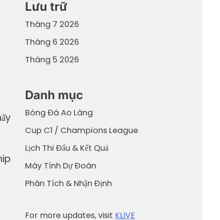
Lưu trữ
Tháng 7 2026
Tháng 6 2026
Tháng 5 2026
Danh mục
Bóng Đá Ao Làng
hấy
Cup C1 / Champions League
Lịch Thi Đấu & Kết Quả
hip
Máy Tính Dự Đoán
Phân Tích & Nhận Định
For more updates, visit
KLIVE