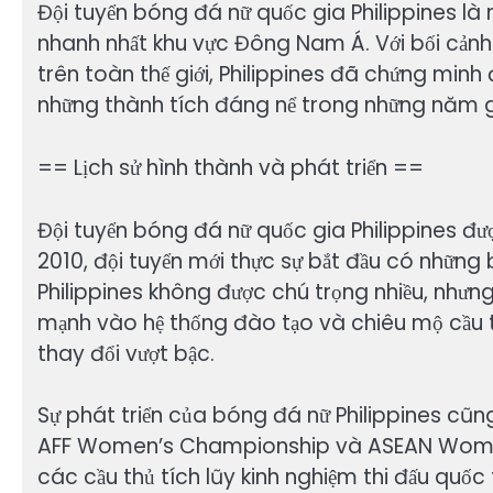
Đội tuyển bóng đá nữ quốc gia Philippines là 
nhanh nhất khu vực Đông Nam Á. Với bối cản
trên toàn thế giới, Philippines đã chứng minh
những thành tích đáng nể trong những năm 
== Lịch sử hình thành và phát triển ==
Đội tuyển bóng đá nữ quốc gia Philippines đượ
2010, đội tuyển mới thực sự bắt đầu có những 
Philippines không được chú trọng nhiều, nhưng 
mạnh vào hệ thống đào tạo và chiêu mộ cầu th
thay đổi vượt bậc.
Sự phát triển của bóng đá nữ Philippines cũng
AFF Women’s Championship và ASEAN Women
các cầu thủ tích lũy kinh nghiệm thi đấu quố