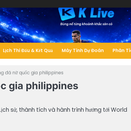
Lịch Thi Đấu & Kết Quả
Máy Tính Dự Đoán
Phân Tí
ng đá nữ quốc gia philippines
c gia philippines
Lịch sử, thành tích và hành trình hướng tới World