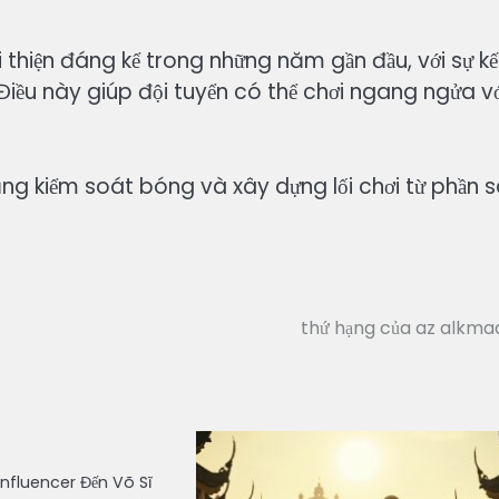
i thiện đáng kể trong những năm gần đầu, với sự kế
iều này giúp đội tuyển có thể chơi ngang ngửa vớ
ăng kiểm soát bóng và xây dựng lối chơi từ phần 
thứ hạng của az alkma
nfluencer Đến Võ Sĩ