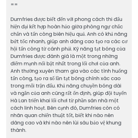
==
Dumfries được biết đến với phong cách thi đấu
hiện đại kết hợp hoàn hảo giữa phòng ngự chắc
chắn và tấn công biên hiệu quả. Anh có khả năng
bứt tốc nhanh, giúp anh dâng cao tạo ra các cơ
hội tấn công từ cánh phải. Kỹ năng tạt bóng của
Dumfries được đánh giá là một trong những
điểm mạnh nổi bật nhất trong lối chơi của anh.
Anh thường xuyên tham gia vào các tình huống
tấn công, tạo ra số lần tạt bóng chính xác cao
trong mỗi trận đấu. Khả năng chuyền bóng dài
và ngắn của anh cũng rất ổn định, giúp đội tuyển
Hà Lan triển khai lối chơi từ phần sân nhà một
cách linh hoạt. Bên cạnh đó, Dumfries còn có
nhãn quan chiến thuật tốt, biết khi nào nên
dâng cao và khi nào nên lùi sâu bảo vệ khung
thành.