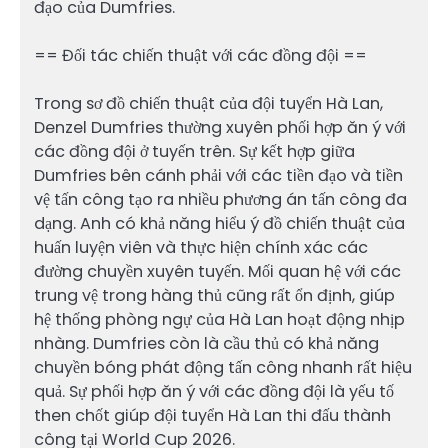
đạo của Dumfries.
== Đối tác chiến thuật với các đồng đội ==
Trong sơ đồ chiến thuật của đội tuyển Hà Lan,
Denzel Dumfries thường xuyên phối hợp ăn ý với
các đồng đội ở tuyến trên. Sự kết hợp giữa
Dumfries bên cánh phải với các tiền đạo và tiền
vệ tấn công tạo ra nhiều phương án tấn công đa
dạng. Anh có khả năng hiểu ý đồ chiến thuật của
huấn luyện viên và thực hiện chính xác các
đường chuyền xuyên tuyến. Mối quan hệ với các
trung vệ trong hàng thủ cũng rất ổn định, giúp
hệ thống phòng ngự của Hà Lan hoạt động nhịp
nhàng. Dumfries còn là cầu thủ có khả năng
chuyền bóng phát động tấn công nhanh rất hiệu
quả. Sự phối hợp ăn ý với các đồng đội là yếu tố
then chốt giúp đội tuyển Hà Lan thi đấu thành
công tại World Cup 2026.