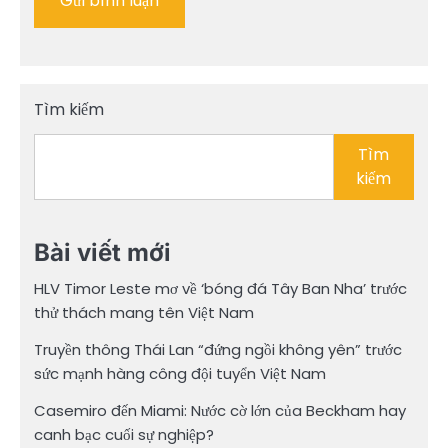
Tìm kiếm
Tìm
kiếm
Bài viết mới
HLV Timor Leste mơ về ‘bóng đá Tây Ban Nha’ trước
thử thách mang tên Việt Nam
Truyền thông Thái Lan “đứng ngồi không yên” trước
sức mạnh hàng công đội tuyển Việt Nam
Casemiro đến Miami: Nước cờ lớn của Beckham hay
canh bạc cuối sự nghiệp?