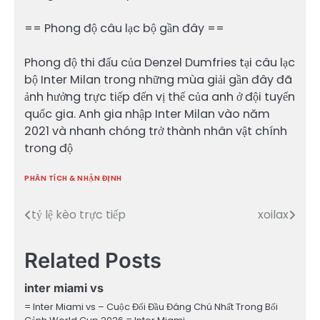
== Phong độ câu lạc bộ gần đây ==
Phong độ thi đấu của Denzel Dumfries tại câu lạc
bộ Inter Milan trong những mùa giải gần đây đã
ảnh hưởng trực tiếp đến vị thế của anh ở đội tuyển
quốc gia. Anh gia nhập Inter Milan vào năm
2021 và nhanh chóng trở thành nhân vật chính
trong độ
PHÂN TÍCH & NHẬN ĐỊNH
tỷ lệ kèo trực tiếp
xoilax
Điều
hướng
Related Posts
bài
inter miami vs
viết
= Inter Miami vs – Cuộc Đối Đầu Đáng Chú Nhất Trong Bối