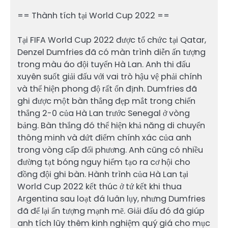
== Thành tích tại World Cup 2022 ==
Tại FIFA World Cup 2022 được tổ chức tại Qatar,
Denzel Dumfries đã có màn trình diễn ấn tượng
trong màu áo đội tuyển Hà Lan. Anh thi đấu
xuyên suốt giải đấu với vai trò hậu vệ phải chính
và thể hiện phong độ rất ổn định. Dumfries đã
ghi được một bàn thắng đẹp mắt trong chiến
thắng 2-0 của Hà Lan trước Senegal ở vòng
bảng. Bàn thắng đó thể hiện khả năng di chuyển
thông minh và dứt điểm chính xác của anh
trong vòng cấp đối phương. Anh cũng có nhiều
đường tạt bóng nguy hiểm tạo ra cơ hội cho
đồng đội ghi bàn. Hành trình của Hà Lan tại
World Cup 2022 kết thúc ở tứ kết khi thua
Argentina sau loạt đá luân lụy, nhưng Dumfries
đã để lại ấn tượng mạnh mẽ. Giải đấu đó đã giúp
anh tích lũy thêm kinh nghiệm quý giá cho mục