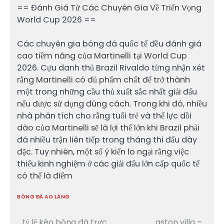
== Đánh Giá Từ Các Chuyên Gia Về Triển Vọng
World Cup 2026 ==
Các chuyên gia bóng đá quốc tế đều đánh giá
cao tiềm năng của Martinelli tại World Cup
2026. Cựu danh thủ Brazil Rivaldo từng nhận xét
rằng Martinelli có đủ phẩm chất để trở thành
một trong những cầu thủ xuất sắc nhất giải đấu
nếu được sử dụng đúng cách. Trong khi đó, nhiều
nhà phân tích cho rằng tuổi trẻ và thể lực dồi
dào của Martinelli sẽ là lợi thế lớn khi Brazil phải
đá nhiều trận liên tiếp trong tháng thi đấu dày
đặc. Tuy nhiên, một số ý kiến lo ngại rằng việc
thiếu kinh nghiệm ở các giải đấu lớn cấp quốc tế
có thể là điểm
BÓNG ĐÁ AO LÀNG
tỷ lệ kèo bóng đá trực
aston villa –