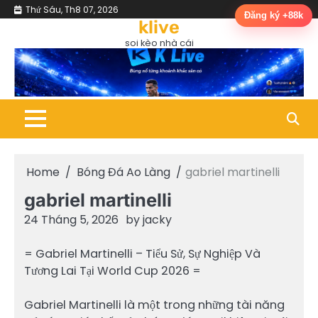
Skip
Thứ Sáu, Th8 07, 2026
Bóng
Cup
Lịch
Máy
Phân
trực
Đăng ký +88k
Đá
C1
Thi
Tính
Tích
tiếp
to
klive
Ao
/
Đấu
Dự
&
bón
Làng
Champions
&
Đoán
Nhận
đá
content
soi kèo nhà cái
League
Kết
Định
Quả
Home
Bóng Đá Ao Làng
gabriel martinelli
gabriel martinelli
24 Tháng 5, 2026
by
jacky
= Gabriel Martinelli – Tiểu Sử, Sự Nghiệp Và
Tương Lai Tại World Cup 2026 =
Gabriel Martinelli là một trong những tài năng