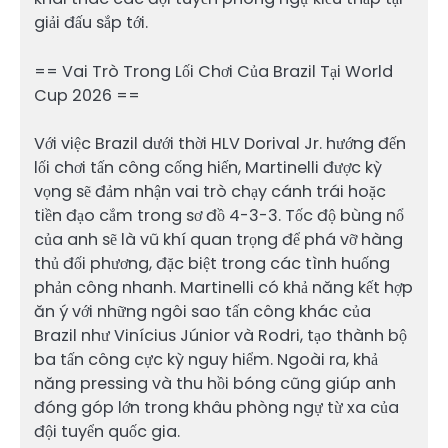
giải đấu sắp tới.
== Vai Trò Trong Lối Chơi Của Brazil Tại World
Cup 2026 ==
Với việc Brazil dưới thời HLV Dorival Jr. hướng đến
lối chơi tấn công cống hiến, Martinelli được kỳ
vọng sẽ đảm nhận vai trò chạy cánh trái hoặc
tiền đạo cắm trong sơ đồ 4-3-3. Tốc độ bùng nổ
của anh sẽ là vũ khí quan trọng để phá vỡ hàng
thủ đối phương, đặc biệt trong các tình huống
phản công nhanh. Martinelli có khả năng kết hợp
ăn ý với những ngôi sao tấn công khác của
Brazil như Vinícius Júnior và Rodri, tạo thành bộ
ba tấn công cực kỳ nguy hiểm. Ngoài ra, khả
năng pressing và thu hồi bóng cũng giúp anh
đóng góp lớn trong khâu phòng ngự từ xa của
đội tuyển quốc gia.