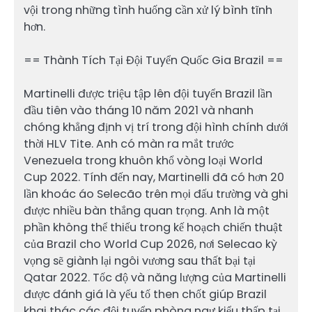
vội trong những tình huống cần xử lý bình tĩnh
hơn.
== Thành Tích Tại Đội Tuyển Quốc Gia Brazil ==
Martinelli được triệu tập lên đội tuyển Brazil lần
đầu tiên vào tháng 10 năm 2021 và nhanh
chóng khẳng định vị trí trong đội hình chính dưới
thời HLV Tite. Anh có màn ra mắt trước
Venezuela trong khuôn khổ vòng loại World
Cup 2022. Tính đến nay, Martinelli đã có hơn 20
lần khoác áo Selecão trên mọi đấu trường và ghi
được nhiều bàn thắng quan trọng. Anh là một
phần không thể thiếu trong kế hoạch chiến thuật
của Brazil cho World Cup 2026, nơi Selecao kỳ
vọng sẽ giành lại ngôi vương sau thất bại tại
Qatar 2022. Tốc độ và năng lượng của Martinelli
được đánh giá là yếu tố then chốt giúp Brazil
khai thác các đội tuyển phòng ngự kiểu thấp tại