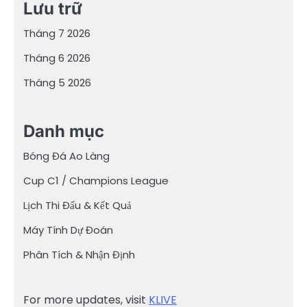
Lưu trữ
Tháng 7 2026
Tháng 6 2026
Tháng 5 2026
Danh mục
Bóng Đá Ao Làng
Cup C1 / Champions League
Lịch Thi Đấu & Kết Quả
Máy Tính Dự Đoán
Phân Tích & Nhận Định
For more updates, visit
KLIVE