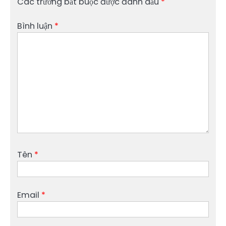
Các trường bắt buộc được đánh dấu
*
Bình luận
*
Tên
*
Email
*