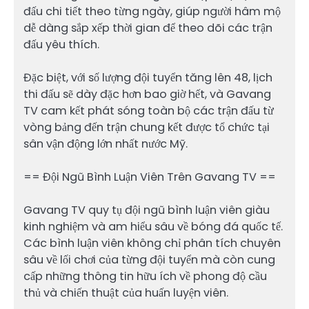
đấu chi tiết theo từng ngày, giúp người hâm mộ
dễ dàng sắp xếp thời gian để theo dõi các trận
đấu yêu thích.
Đặc biệt, với số lượng đội tuyển tăng lên 48, lịch
thi đấu sẽ dày đặc hơn bao giờ hết, và Gavang
TV cam kết phát sóng toàn bộ các trận đấu từ
vòng bảng đến trận chung kết được tổ chức tại
sân vận động lớn nhất nước Mỹ.
== Đội Ngũ Bình Luận Viên Trên Gavang TV ==
Gavang TV quy tụ đội ngũ bình luận viên giàu
kinh nghiệm và am hiểu sâu về bóng đá quốc tế.
Các bình luận viên không chỉ phân tích chuyên
sâu về lối chơi của từng đội tuyển mà còn cung
cấp những thông tin hữu ích về phong độ cầu
thủ và chiến thuật của huấn luyện viên.