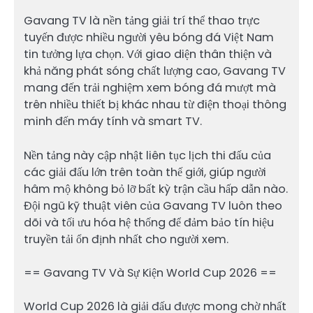
Gavang TV là nền tảng giải trí thể thao trực
tuyến được nhiều người yêu bóng đá Việt Nam
tin tưởng lựa chọn. Với giao diện thân thiện và
khả năng phát sóng chất lượng cao, Gavang TV
mang đến trải nghiệm xem bóng đá mượt mà
trên nhiều thiết bị khác nhau từ điện thoại thông
minh đến máy tính và smart TV.
Nền tảng này cập nhật liên tục lịch thi đấu của
các giải đấu lớn trên toàn thế giới, giúp người
hâm mộ không bỏ lỡ bất kỳ trận cầu hấp dẫn nào.
Đội ngũ kỹ thuật viên của Gavang TV luôn theo
dõi và tối ưu hóa hệ thống để đảm bảo tín hiệu
truyền tải ổn định nhất cho người xem.
== Gavang TV Và Sự Kiện World Cup 2026 ==
World Cup 2026 là giải đấu được mong chờ nhất