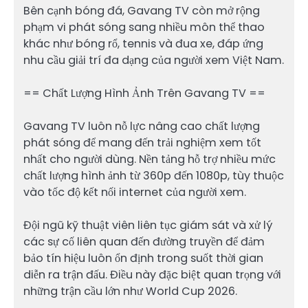
Bên cạnh bóng đá, Gavang TV còn mở rộng
phạm vi phát sóng sang nhiều môn thể thao
khác như bóng rổ, tennis và đua xe, đáp ứng
nhu cầu giải trí đa dạng của người xem Việt Nam.
== Chất Lượng Hình Ảnh Trên Gavang TV ==
Gavang TV luôn nỗ lực nâng cao chất lượng
phát sóng để mang đến trải nghiệm xem tốt
nhất cho người dùng. Nền tảng hỗ trợ nhiều mức
chất lượng hình ảnh từ 360p đến 1080p, tùy thuộc
vào tốc độ kết nối internet của người xem.
Đội ngũ kỹ thuật viên liên tục giám sát và xử lý
các sự cố liên quan đến đường truyền để đảm
bảo tín hiệu luôn ổn định trong suốt thời gian
diễn ra trận đấu. Điều này đặc biệt quan trọng với
những trận cầu lớn như World Cup 2026.