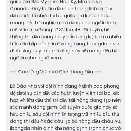
quốc gia Bắc Mỹ gồm Hoa Kỳ, Mexico và
Canada. Đây là lần đầu tiên trong lịch sử giải
đấu được tổ chức tại ba quốc gia khác nhau,
mang đến trải nghiệm đa dạng cho người hâm
mộ. Với sự mở rộng từ 32 lên 48 đội tuyển, hệ
thống thi đấu cũng thay đổi đáng kể, tạo ra nhiều
trận cầu hấp dẫn hơn ở vòng bảng. Ibongda nhận
định rằng quy mô mở rộng này sẽ mang đến bất
ngờ lớn cho người xem.
== Các Ứng Viên Vô Địch Hàng Đầu ==
Bồ Đào Nha với đội hình đang ở đỉnh cao phong
độ dưới sự dẫn dắt của huấn luyện viên tài ba, kết
hợp với lứa cầu thủ trẻ đầy tài năng đang tạo nên
sức mạnh đáng gờm. Đội tuyển quốc gia này sở
hữu chiều sâu đội hình ấn tượng với nhiều cầu thủ
đang thi đấu ở các câu lạc bộ hàng đầu châu Âu.
Ibongda nhận định khả năng cạnh tranh chức vô