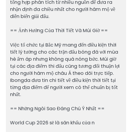
tổng hợp phân tích từ nhiều nguồn để đưa ra
nhận định đa chiều nhất cho người hâm mộ về
diễn biến giải đấu.
== Ảnh Hưởng Của Thời Tiết Và Múi Giờ ==
Việc tổ chức tại Bắc Mỹ mang đến điều kiện thời
tiết lý tưởng cho các trận đấu bóng đá với mùa
hè ấm áp nhưng không quá nóng bức. Múi giờ
tại các địa điểm thi đấu cũng tương đối thuận lợi
cho người hâm mộ châu Á theo dõi trực tiếp.
Ibongda đưa tin chi tiết về điều kiện thời tiết tại
từng địa điểm để người xem có thể chuẩn bị tốt
nhất.
== Những Ngôi Sao Đáng Chú Ý Nhất ==
World Cup 2026 sẽ là sân khấu của n