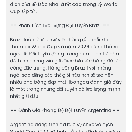
địch của Bồ Đào Nha là rất cao trong kỳ World
Cup sắp tới.
== Phân Tích Lực Lượng Đội Tuyển Brazil ==
Brazil luôn là ứng cử viên hàng đầu mỗi khi
tham dự World Cup và năm 2026 cũng không
ngoại lệ. Đội tuyển đang trong quá trình trẻ hóa
đội hình nhưng vẫn giữ được bản sắc bóng đá tấn
công đặc trưng. Hàng công Brazil với những
ngôi sao đẳng cấp thế giới hứa hẹn sẽ tạo nên
nhiều pha bóng đẹp mắt. Ibongda đánh giá đây
là một trong những đội tuyển có lực lượng mạnh
nhất giải đấu.
== Đánh Giá Phong Độ Đội Tuyển Argentina ==
Argentina đang trên đà bảo vệ chức vô địch
World Cup 2022 với tinh thần thi đấu kiên cường