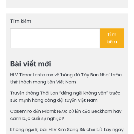
Tìm kiếm
Tìm
kiếm
Bài viết mới
HLV Timor Leste mơ về ‘bóng đá Tây Ban Nha’ trước
thử thách mang tên Việt Nam
Truyền thông Thái Lan “đứng ngồi không yên” trước
sức mạnh hàng công đội tuyển Việt Nam
Casemiro đến Miami: Nước cờ lớn của Beckham hay
canh bạc cuối sự nghiệp?
Không ngại lộ bài: HLV Kim Sang Sik chơi tất tay ngày