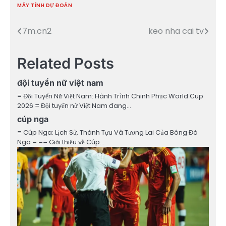
MÁY TÍNH DỰ ĐOÁN
7m.cn2
keo nha cai tv
Điều
hướng
Related Posts
bài
đội tuyển nữ việt nam
viết
= Đội Tuyển Nữ Việt Nam: Hành Trình Chinh Phục World Cup
2026 = Đội tuyển nữ Việt Nam đang…
cúp nga
= Cúp Nga: Lịch Sử, Thành Tựu Và Tương Lai Của Bóng Đá
Nga = == Giới thiệu về Cúp…