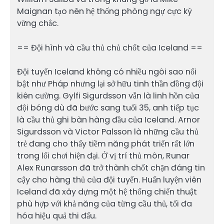
Maignan tạo nên hệ thống phòng ngự cực kỳ
vững chắc.
== Đội hình và cầu thủ chủ chốt của Iceland ==
Đội tuyển Iceland không có nhiều ngôi sao nổi
bật như Pháp nhưng lại sở hữu tinh thần đồng đội
kiên cường. Gylfi Sigurdsson vẫn là linh hồn của
đội bóng dù đã bước sang tuổi 35, anh tiếp tục
là cầu thủ ghi bàn hàng đầu của Iceland. Arnor
Sigurdsson và Victor Palsson là những cầu thủ
trẻ đang cho thấy tiềm năng phát triển rất lớn
trong lối chơi hiện đại. Ở vị trí thủ môn, Runar
Alex Runarsson đã trở thành chốt chặn đáng tin
cậy cho hàng thủ của đội tuyển. Huấn luyện viên
Iceland đã xây dựng một hệ thống chiến thuật
phù hợp với khả năng của từng cầu thủ, tối đa
hóa hiệu quả thi đấu.