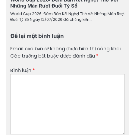
Những Màn Rượt Đuổi Tỷ Số
World Cup 2026: Đêm Bán Kết Nghẹt Thở Với Những Màn Rượt
Đuổi Tỷ Số Ngày 12/07/2026 đã chứng kiến…
Để lại một bình luận
Email của bạn sẽ không được hiển thị công khai.
Các trường bắt buộc được đánh dấu
*
Bình luận
*