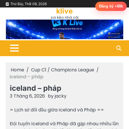
Skip
Thứ Bảy, Th8 08, 2026
Bóng
Cup
Lịch
Máy
Phân
trực
Đăng ký +88k
Đá
C1
Thi
Tính
Tích
tiếp
to
klive
Ao
/
Đấu
Dự
&
bón
Làng
Champions
&
Đoán
Nhận
đá
content
soi kèo nhà cái
League
Kết
Định
Quả
Home
Cup C1 / Champions League
iceland – pháp
iceland – pháp
3 Tháng 6, 2026
by
jacky
= Lịch sử đối đầu giữa Iceland và Pháp ==
Đội tuyển Iceland và Pháp đã gặp nhau nhiều lần