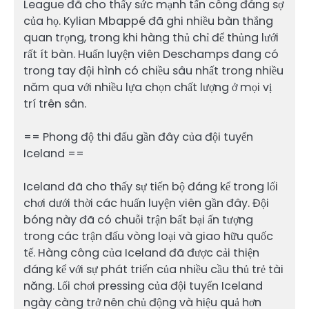
League đã cho thấy sức mạnh tấn công đáng sợ
của họ. Kylian Mbappé đã ghi nhiều bàn thắng
quan trọng, trong khi hàng thủ chỉ để thủng lưới
rất ít bàn. Huấn luyện viên Deschamps đang có
trong tay đội hình có chiều sâu nhất trong nhiều
năm qua với nhiều lựa chọn chất lượng ở mọi vị
trí trên sân.
== Phong độ thi đấu gần đây của đội tuyển
Iceland ==
Iceland đã cho thấy sự tiến bộ đáng kể trong lối
chơi dưới thời các huấn luyện viên gần đây. Đội
bóng này đã có chuỗi trận bất bại ấn tượng
trong các trận đấu vòng loại và giao hữu quốc
tế. Hàng công của Iceland đã được cải thiện
đáng kể với sự phát triển của nhiều cầu thủ trẻ tài
năng. Lối chơi pressing của đội tuyển Iceland
ngày càng trở nên chủ động và hiệu quả hơn