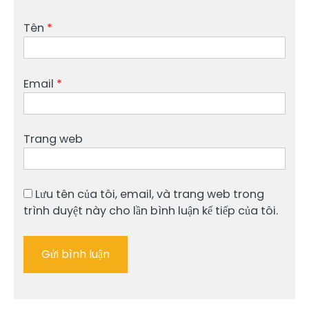
Tên
*
Email
*
Trang web
Lưu tên của tôi, email, và trang web trong
trình duyệt này cho lần bình luận kế tiếp của tôi.