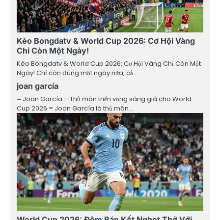
Kèo Bongdatv & World Cup 2026: Cơ Hội Vàng
Chỉ Còn Một Ngày!
Kèo Bongdatv & World Cup 2026: Cơ Hội Vàng Chỉ Còn Một
Ngày! Chỉ còn đúng một ngày nữa, cả…
joan garcía
= Joan García – Thủ môn triển vọng sáng giá cho World
Cup 2026 = Joan García là thủ môn…
World Cup 2026: Đêm Bán Kết Nghẹt Thở Với