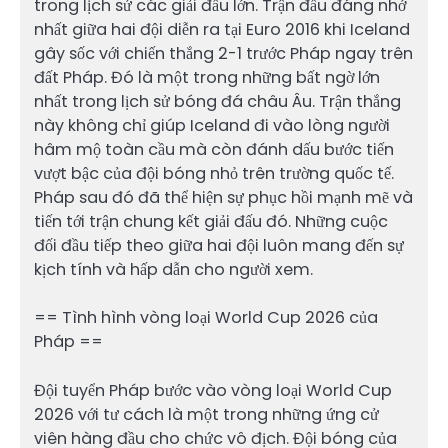
trong lịch sử các giải đấu lớn. Trận đấu đáng nhớ
nhất giữa hai đội diễn ra tại Euro 2016 khi Iceland
gây sốc với chiến thắng 2-1 trước Pháp ngay trên
đất Pháp. Đó là một trong những bất ngờ lớn
nhất trong lịch sử bóng đá châu Âu. Trận thắng
này không chỉ giúp Iceland đi vào lòng người
hâm mộ toàn cầu mà còn đánh dấu bước tiến
vượt bậc của đội bóng nhỏ trên trường quốc tế.
Pháp sau đó đã thể hiện sự phục hồi mạnh mẽ và
tiến tới trận chung kết giải đấu đó. Những cuộc
đối đầu tiếp theo giữa hai đội luôn mang đến sự
kịch tính và hấp dẫn cho người xem.
== Tình hình vòng loại World Cup 2026 của
Pháp ==
Đội tuyển Pháp bước vào vòng loại World Cup
2026 với tư cách là một trong những ứng cử
viên hàng đầu cho chức vô địch. Đội bóng của