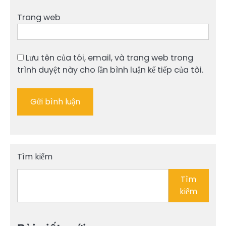
Trang web
Lưu tên của tôi, email, và trang web trong
trình duyệt này cho lần bình luận kế tiếp của tôi.
Tìm kiếm
Tìm
kiếm