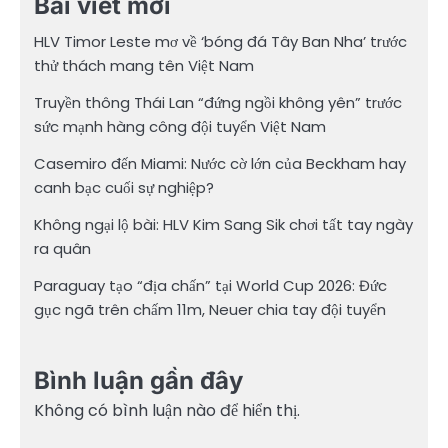
Bài viết mới
HLV Timor Leste mơ về ‘bóng đá Tây Ban Nha’ trước
thử thách mang tên Việt Nam
Truyền thông Thái Lan “đứng ngồi không yên” trước
sức mạnh hàng công đội tuyển Việt Nam
Casemiro đến Miami: Nước cờ lớn của Beckham hay
canh bạc cuối sự nghiệp?
Không ngại lộ bài: HLV Kim Sang Sik chơi tất tay ngày
ra quân
Paraguay tạo “địa chấn” tại World Cup 2026: Đức
gục ngã trên chấm 11m, Neuer chia tay đội tuyển
Bình luận gần đây
Không có bình luận nào để hiển thị.