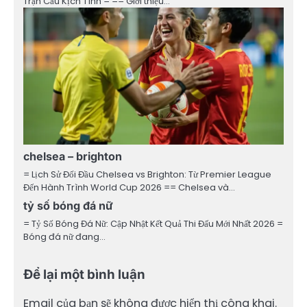
Trận Cầu Kịch Tính = == Giới thiệu…
chelsea – brighton
= Lịch Sử Đối Đầu Chelsea vs Brighton: Từ Premier League
Đến Hành Trình World Cup 2026 == Chelsea và…
tỷ số bóng đá nữ
= Tỷ Số Bóng Đá Nữ: Cập Nhật Kết Quả Thi Đấu Mới Nhất 2026 =
Bóng đá nữ đang…
Để lại một bình luận
Email của bạn sẽ không được hiển thị công khai.