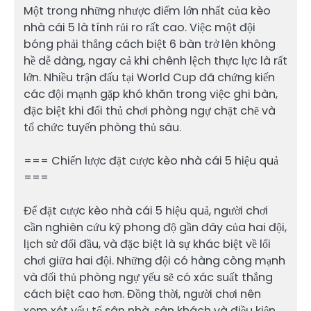
Một trong những nhược điểm lớn nhất của kèo
nhà cái 5 là tính rủi ro rất cao. Việc một đội
bóng phải thắng cách biệt 6 bàn trở lên không
hề dễ dàng, ngay cả khi chênh lệch thực lực là rất
lớn. Nhiều trận đấu tại World Cup đã chứng kiến
các đội mạnh gặp khó khăn trong việc ghi bàn,
đặc biệt khi đối thủ chơi phòng ngự chặt chẽ và
tổ chức tuyến phòng thủ sâu.
=== Chiến lược đặt cược kèo nhà cái 5 hiệu quả
===
Để đặt cược kèo nhà cái 5 hiệu quả, người chơi
cần nghiên cứu kỹ phong độ gần đây của hai đội,
lịch sử đối đầu, và đặc biệt là sự khác biệt về lối
chơi giữa hai đội. Những đội có hàng công mạnh
và đối thủ phòng ngự yếu sẽ có xác suất thắng
cách biệt cao hơn. Đồng thời, người chơi nên
xem xét yếu tố sân nhà, sân khách và điều kiện