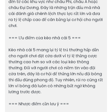
đến từ các khu vực như châu Phi, châu Á hoặc
châu Đại Dương. Đây là những trận đấu mà nhà
cái đánh giá chênh lệch thực lực rất lớn và đưa
ra tỷ lệ chấp cao để cân bằng lại cơ hội cho người
chơi.
=== Ưu điểm của kèo nhà cái 5 ===
Kèo nhà cái 5 mang lại tỷ lệ trả thưởng hấp dẫn
cho người chơi đặt cửa dưới vì tỷ lệ thắng cược
thường cao hơn so với các loại kèo thông
thường. Đối với người chơi có niềm tin vào đội
cửa trên, đây là cơ hội để thắng lớn nếu đội bóng
thi đấu đúng phong độ. Tuy nhiên, rủi ro cũng rất
lớn vì bóng đá luôn có những bất ngờ không
lường trước được.
=== Nhược điểm cần lưu ý ===