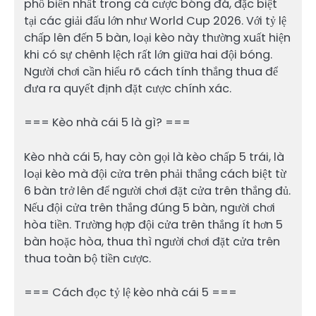
phổ biến nhất trong cá cược bóng đá, đặc biệt
tại các giải đấu lớn như World Cup 2026. Với tỷ lệ
chấp lên đến 5 bàn, loại kèo này thường xuất hiện
khi có sự chênh lệch rất lớn giữa hai đội bóng.
Người chơi cần hiểu rõ cách tính thắng thua để
đưa ra quyết định đặt cược chính xác.
=== Kèo nhà cái 5 là gì? ===
Kèo nhà cái 5, hay còn gọi là kèo chấp 5 trái, là
loại kèo mà đội cửa trên phải thắng cách biệt từ
6 bàn trở lên để người chơi đặt cửa trên thắng đủ.
Nếu đội cửa trên thắng đúng 5 bàn, người chơi
hòa tiền. Trường hợp đội cửa trên thắng ít hơn 5
bàn hoặc hòa, thua thì người chơi đặt cửa trên
thua toàn bộ tiền cược.
=== Cách đọc tỷ lệ kèo nhà cái 5 ===