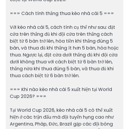
=== Cách tính thắng thua kèo nhà cái 5 ===
Với kèo nhà cái 5, cách tính cụ thể như sau: đặt
cửa trên thắng đủ khi đội cửa trên thắng cách
biệt từ 6 bàn trở lên, hòa tiền khi thắng đúng 5
bàn, và thua đủ khi thắng ít hơn 5 bàn, hòa hoặc
thua. Ngược lại, đặt cửa dưới thắng đủ khi đội cửa
dưới không thua với cách biệt từ 6 bàn trở lên,
thắng nửa khi thua đúng 5 bàn, và thua đủ khi
thua cách biệt từ 6 bàn trở lên.
=== Khi nào kèo nhà cái 5 xuất hiện tại World
Cup 2026? ===
Tại World Cup 2026, kèo nhà cái 5 có thể xuất
hiện ở các trận đấu mà đội tuyển hạng cao như
Argentina, Pháp, Đức, Brazil gặp các đội bóng