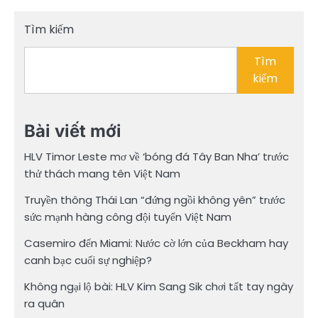
Tìm kiếm
Tìm
kiếm
Bài viết mới
HLV Timor Leste mơ về ‘bóng đá Tây Ban Nha’ trước
thử thách mang tên Việt Nam
Truyền thông Thái Lan “đứng ngồi không yên” trước
sức mạnh hàng công đội tuyển Việt Nam
Casemiro đến Miami: Nước cờ lớn của Beckham hay
canh bạc cuối sự nghiệp?
Không ngại lộ bài: HLV Kim Sang Sik chơi tất tay ngày
ra quân