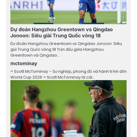
Dự đoán Hangzhou Greentown vs Qingdao
Jonoon: Siêu giải Trung Quốc vòng 18
Dự đoán Hangzhou Greentown vs Qingdao Jonoon: Siêu
giải Trung Quốc vòng 18 Trận đấu giữa Hangzhou
Greentown và Qingdao…
mctominay
= Scott McTominay – Sự nghiệp, phong độ và hành trình đến
World Cup 2026 = Scott McTominay là cái…