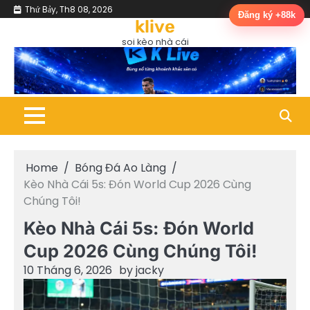
Skip
Thứ Bảy, Th8 08, 2026
Bóng
Cup
Lịch
Máy
Phân
trực
Đăng ký +88k
Đá
C1
Thi
Tính
Tích
tiếp
to
klive
Ao
/
Đấu
Dự
&
bón
Làng
Champions
&
Đoán
Nhận
đá
content
soi kèo nhà cái
League
Kết
Định
Quả
Home
Bóng Đá Ao Làng
Kèo Nhà Cái 5s: Đón World Cup 2026 Cùng
Chúng Tôi!
Kèo Nhà Cái 5s: Đón World
Cup 2026 Cùng Chúng Tôi!
10 Tháng 6, 2026
by
jacky