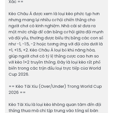
Xác ==
Kèo Châu Á được xem là loại kèo phức tạp hơn
nhưng mang lại nhiều cơ hội chiến thắng cho
người chơi có kinh nghiệm. Nhà cái sẽ đưa ra
một mức chấp để cân bằng cơ hội giữa đội mạnh
và đội yếu, thường được biểu thị bằng các con số
như -1, -1.5, -2 hoặc tương ứng với đội cửa dưới là
+1, +1.5, +2. Kèo Châu Á loại bỏ khả năng hòa,
giúp người chơi có tỷ lệ thắng cược cao hơn so
với kèo 1×2 truyền thống. Đây là loại kèo rất phổ
biến trong các trận đấu loại trực tiếp của World
Cup 2026.
== Kèo Tài Xỉu (Over/Under) Trong World Cup
2026 ==
Kèo Tài Xỉu là loại kèo không quan tâm đến đội
thắng thua mà chỉ tập trung vào tổng số bàn