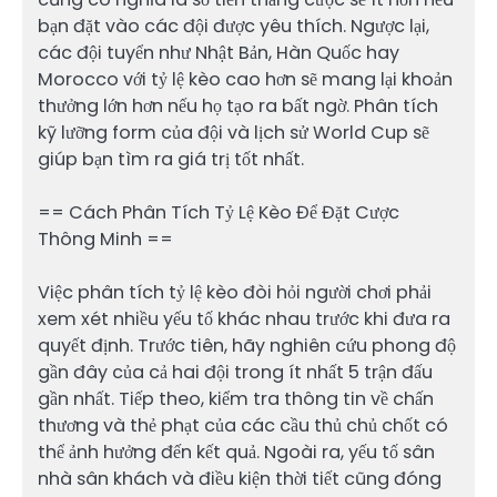
bạn đặt vào các đội được yêu thích. Ngược lại,
các đội tuyển như Nhật Bản, Hàn Quốc hay
Morocco với tỷ lệ kèo cao hơn sẽ mang lại khoản
thưởng lớn hơn nếu họ tạo ra bất ngờ. Phân tích
kỹ lưỡng form của đội và lịch sử World Cup sẽ
giúp bạn tìm ra giá trị tốt nhất.
== Cách Phân Tích Tỷ Lệ Kèo Để Đặt Cược
Thông Minh ==
Việc phân tích tỷ lệ kèo đòi hỏi người chơi phải
xem xét nhiều yếu tố khác nhau trước khi đưa ra
quyết định. Trước tiên, hãy nghiên cứu phong độ
gần đây của cả hai đội trong ít nhất 5 trận đấu
gần nhất. Tiếp theo, kiểm tra thông tin về chấn
thương và thẻ phạt của các cầu thủ chủ chốt có
thể ảnh hưởng đến kết quả. Ngoài ra, yếu tố sân
nhà sân khách và điều kiện thời tiết cũng đóng