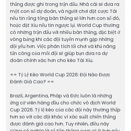
thắng được ghi trong trận đấu. Nhà cái sẽ đưa ra
một con số dự đoán, và người chơi đặt cược Tài
nếu tin rằng tổng bàn thắng sẽ lớn hơn con số đó,
hoặc đặt Xỉu nếu tin ngược lại. World Cup thường
có những trận đấu với nhiều bàn thắng, đặc biệt ở
vòng bảng khi các đội tuyển mạnh gặp những
đội yếu hơn. Việc phân tích lối chơi và khả năng
tấn công của mỗi đội sẽ giúp bạn đưa ra dự
đoán chính xác hơn cho kèo Tài Xỉu.
== Tỷ Lệ Kèo World Cup 2026: Đội Nào Được
Đánh Giá Cao? ==
Brazil, Argentina, Pháp và Đức luôn là những
ứng cử viên hàng đầu cho chức vô địch World
Cup 2026. Tỷ lệ kèo của các đội này thường thấp
hơn so với các đội khác vì xác suất chiến thắng
được đánh giá cao hơn. Tuy nhiên, điều này
cũng có nghĩa là số tiền thắng cược sẽ ít hơn nếu