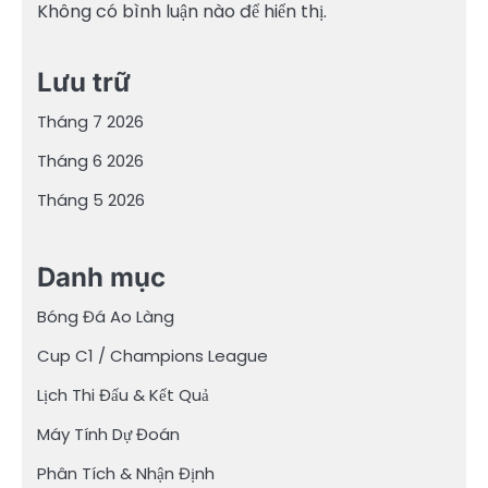
Không có bình luận nào để hiển thị.
Lưu trữ
Tháng 7 2026
Tháng 6 2026
Tháng 5 2026
Danh mục
Bóng Đá Ao Làng
Cup C1 / Champions League
Lịch Thi Đấu & Kết Quả
Máy Tính Dự Đoán
Phân Tích & Nhận Định