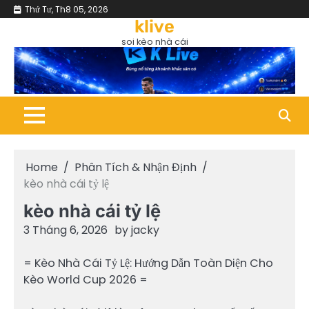
Skip
Thứ Tư, Th8 05, 2026
Bóng
Cup
Lịch
Máy
Phân
trực
Đá
C1
Thi
Tính
Tích
tiếp
to
klive
Ao
/
Đấu
Dự
&
bón
Làng
Champions
&
Đoán
Nhận
đá
content
soi kèo nhà cái
League
Kết
Định
Quả
Home
Phân Tích & Nhận Định
kèo nhà cái tỷ lệ
kèo nhà cái tỷ lệ
3 Tháng 6, 2026
by
jacky
= Kèo Nhà Cái Tỷ Lệ: Hướng Dẫn Toàn Diện Cho
Kèo World Cup 2026 =