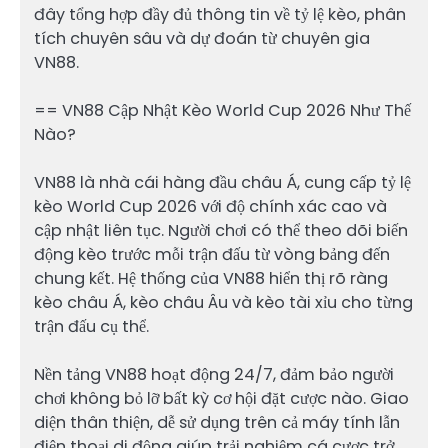
đây tổng hợp đầy đủ thông tin về tỷ lệ kèo, phân
tích chuyên sâu và dự đoán từ chuyên gia
VN88.
== VN88 Cập Nhật Kèo World Cup 2026 Như Thế
Nào?
VN88 là nhà cái hàng đầu châu Á, cung cấp tỷ lệ
kèo World Cup 2026 với độ chính xác cao và
cập nhật liên tục. Người chơi có thể theo dõi biến
động kèo trước mỗi trận đấu từ vòng bảng đến
chung kết. Hệ thống của VN88 hiển thị rõ ràng
kèo châu Á, kèo châu Âu và kèo tài xỉu cho từng
trận đấu cụ thể.
Nền tảng VN88 hoạt động 24/7, đảm bảo người
chơi không bỏ lỡ bất kỳ cơ hội đặt cược nào. Giao
diện thân thiện, dễ sử dụng trên cả máy tính lẫn
điện thoại di động giúp trải nghiệm cá cược trở