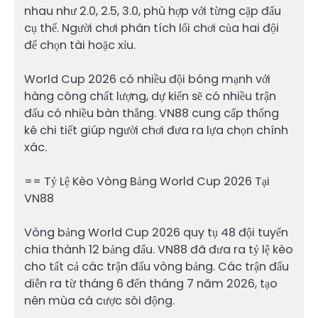
nhau như 2.0, 2.5, 3.0, phù hợp với từng cặp đấu
cụ thể. Người chơi phân tích lối chơi của hai đội
để chọn tài hoặc xỉu.
World Cup 2026 có nhiều đội bóng mạnh với
hàng công chất lượng, dự kiến sẽ có nhiều trận
đấu có nhiều bàn thắng. VN88 cung cấp thống
kê chi tiết giúp người chơi đưa ra lựa chọn chính
xác.
== Tỷ Lệ Kèo Vòng Bảng World Cup 2026 Tại
VN88
Vòng bảng World Cup 2026 quy tụ 48 đội tuyển
chia thành 12 bảng đấu. VN88 đã đưa ra tỷ lệ kèo
cho tất cả các trận đấu vòng bảng. Các trận đấu
diễn ra từ tháng 6 đến tháng 7 năm 2026, tạo
nên mùa cá cược sôi động.