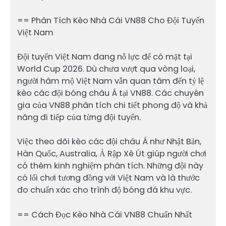
== Phân Tích Kèo Nhà Cái VN88 Cho Đội Tuyển
Việt Nam
Đội tuyển Việt Nam đang nỗ lực để có mặt tại
World Cup 2026. Dù chưa vượt qua vòng loại,
người hâm mộ Việt Nam vẫn quan tâm đến tỷ lệ
kèo các đội bóng châu Á tại VN88. Các chuyên
gia của VN88 phân tích chi tiết phong độ và khả
năng đi tiếp của từng đội tuyển.
Việc theo dõi kèo các đội châu Á như Nhật Bản,
Hàn Quốc, Australia, Ả Rập Xê Út giúp người chơi
có thêm kinh nghiệm phân tích. Những đội này
có lối chơi tương đồng với Việt Nam và là thước
đo chuẩn xác cho trình độ bóng đá khu vực.
== Cách Đọc Kèo Nhà Cái VN88 Chuẩn Nhất