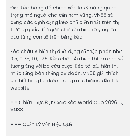
Đọc kèo bóng đá chính xác là kỹ năng quan
trọng mà người chơi cần nắm vững. VN88 sử
dụng các định dạng kèo phổ biến nhất trên thị
trường quốc tế. Người chơi cần hiểu rõ ý nghĩa
của từng con số trên bảng kèo.
Kèo châu Á hiển thị dưới dạng số thập phân như
0.5, 0.75, 1.0, 1.25. Kèo châu Âu hiển thị ba con số
tương ứng với ba cửa cược. Kèo tài xỉu hiển thị
mức tổng bàn thắng dự đoán. VN88 giải thích
chi tiết từng loại kèo trong mục hướng dẫn trên
website.
== Chiến Lược Đặt Cược Kèo World Cup 2026 Tại
VN88
=== Quản Lý Vốn Hiệu Quả