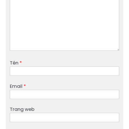
Tên
*
Email
*
Trang web