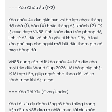
=== Kèo Châu Âu (1X2)
Kèo châu Âu đơn giản hơn với ba lựa chọn: thắng
đội nhà (1), hòa (X) hoặc thắng đội khách (2). Tỷ
lệ cược được VN88 tính toán dựa trên phong độ,
lịch sử đối đầu và nhiều yếu tố khác. Đây là loại
kèo phù hợp cho người mới bắt đầu tham gia cá
cược bóng đá.
VN88 cung cấp tỷ lệ kèo châu Âu hấp dẫn cho
mọi trận đấu World Cup 2026. Hệ thống cập nhật
tỷ lệ trực tiếp, giúp người chơi theo dõi và so
sánh trước khi đặt cược.
=== Kèo Tài Xỉu (Over/Under)
Kèo tài xỉu dự đoán tổng số bàn thắng trong
trận đấu. VN88 đưa ra nhiều mức tài xỉu khác