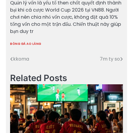
Quản lý vốn là yếu tố then chốt quyết định thành
bại khi cá cược World Cup 2026 tại VN88. Người
chơi nên chia nhỏ vốn cược, không đặt quá 10%
tổng vốn cho một trận đấu. Chiến thuật này giúp
bạn duy tr
BÓNG ĐÁ AO LÀNG
kkoma
7m ty so
Điều
hướng
Related Posts
bài
viết