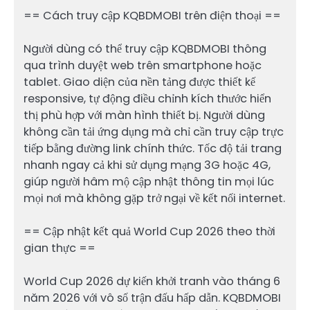
== Cách truy cập KQBDMOBI trên điện thoại ==
Người dùng có thể truy cập KQBDMOBI thông
qua trình duyệt web trên smartphone hoặc
tablet. Giao diện của nền tảng được thiết kế
responsive, tự động điều chỉnh kích thước hiển
thị phù hợp với màn hình thiết bị. Người dùng
không cần tải ứng dụng mà chỉ cần truy cập trực
tiếp bằng đường link chính thức. Tốc độ tải trang
nhanh ngay cả khi sử dụng mạng 3G hoặc 4G,
giúp người hâm mộ cập nhật thông tin mọi lúc
mọi nơi mà không gặp trở ngại về kết nối internet.
== Cập nhật kết quả World Cup 2026 theo thời
gian thực ==
World Cup 2026 dự kiến khởi tranh vào tháng 6
năm 2026 với vô số trận đấu hấp dẫn. KQBDMOBI