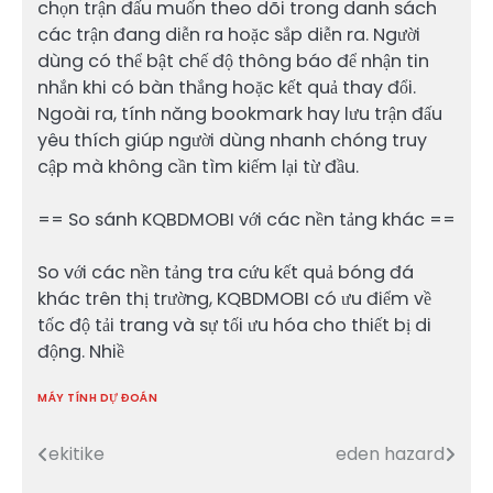
chọn trận đấu muốn theo dõi trong danh sách
các trận đang diễn ra hoặc sắp diễn ra. Người
dùng có thể bật chế độ thông báo để nhận tin
nhắn khi có bàn thắng hoặc kết quả thay đổi.
Ngoài ra, tính năng bookmark hay lưu trận đấu
yêu thích giúp người dùng nhanh chóng truy
cập mà không cần tìm kiếm lại từ đầu.
== So sánh KQBDMOBI với các nền tảng khác ==
So với các nền tảng tra cứu kết quả bóng đá
khác trên thị trường, KQBDMOBI có ưu điểm về
tốc độ tải trang và sự tối ưu hóa cho thiết bị di
động. Nhiề
MÁY TÍNH DỰ ĐOÁN
ekitike
eden hazard
Điều