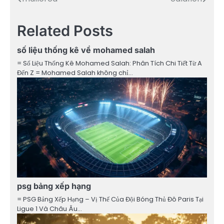
Điều
hướng
Related Posts
bài
số liệu thống kê về mohamed salah
viết
= Số Liệu Thống Kê Mohamed Salah: Phân Tích Chi Tiết Từ A
Đến Z = Mohamed Salah không chỉ…
psg bảng xếp hạng
= PSG Bảng Xếp Hạng – Vị Thế Của Đội Bóng Thủ Đô Paris Tại
Ligue 1 Và Châu Âu…