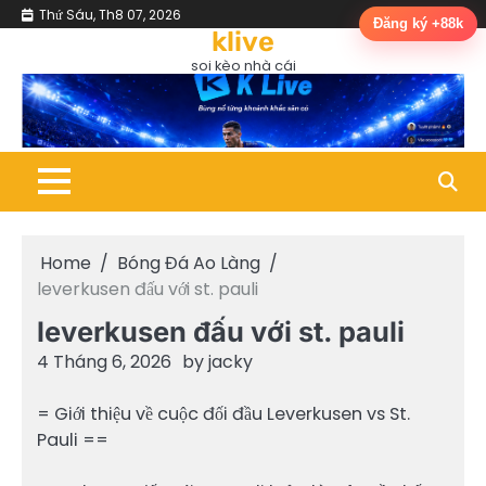
Skip
Thứ Sáu, Th8 07, 2026
Bóng
Cup
Lịch
Máy
Phân
trực
Đăng ký +88k
Đá
C1
Thi
Tính
Tích
tiếp
to
klive
Ao
/
Đấu
Dự
&
bón
Làng
Champions
&
Đoán
Nhận
đá
content
soi kèo nhà cái
League
Kết
Định
Quả
Home
Bóng Đá Ao Làng
leverkusen đấu với st. pauli
leverkusen đấu với st. pauli
4 Tháng 6, 2026
by
jacky
= Giới thiệu về cuộc đối đầu Leverkusen vs St.
Pauli ==