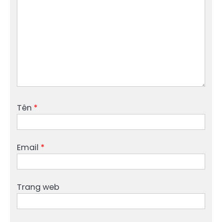
Tên
*
Email
*
Trang web