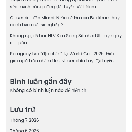
sức mạnh hàng công đội tuyển Việt Nam
Casemiro đến Miami: Nước cờ lớn của Beckham hay
canh bạc cuối sự nghiệp?
Không ngại lộ bài: HLV Kim Sang Sik chơi tất tay ngày
ra quân
Paraguay tạo “địa chấn” tại World Cup 2026: Đức
gục ngã trên chấm 11m, Neuer chia tay đội tuyển
Bình luận gần đây
Không có bình luận nào để hiển thị.
Lưu trữ
Tháng 7 2026
Tháng 6 2026