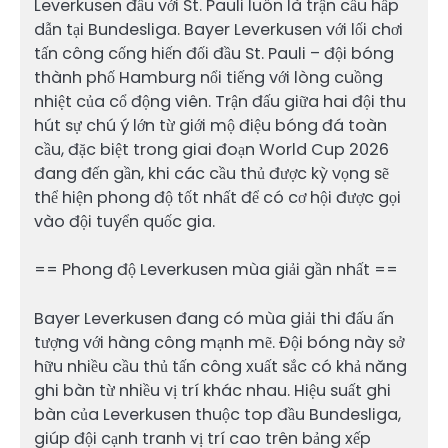
Leverkusen đấu với St. Pauli luôn là trận cầu hấp
dẫn tại Bundesliga. Bayer Leverkusen với lối chơi
tấn công cống hiến đối đầu St. Pauli – đội bóng
thành phố Hamburg nổi tiếng với lòng cuồng
nhiệt của cổ động viên. Trận đấu giữa hai đội thu
hút sự chú ý lớn từ giới mộ điệu bóng đá toàn
cầu, đặc biệt trong giai đoạn World Cup 2026
đang đến gần, khi các cầu thủ được kỳ vọng sẽ
thể hiện phong độ tốt nhất để có cơ hội được gọi
vào đội tuyển quốc gia.
== Phong độ Leverkusen mùa giải gần nhất ==
Bayer Leverkusen đang có mùa giải thi đấu ấn
tượng với hàng công mạnh mẽ. Đội bóng này sở
hữu nhiều cầu thủ tấn công xuất sắc có khả năng
ghi bàn từ nhiều vị trí khác nhau. Hiệu suất ghi
bàn của Leverkusen thuộc top đầu Bundesliga,
giúp đội cạnh tranh vị trí cao trên bảng xếp