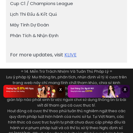
Cup C1 / Champions League
Lịch Thi Đấu & Kết Quả
Máy Tính Dự Đoán
Phân Tích & Nhận Định
For more updates, visit
KLIVE
= 14. Miễn Trừ Trách Nhiệm Và Tuân Thủ Pháp Lý =
Lưu ý pháp lý: Mọi thông tin, phân tích, nhận định về tỷ lệ cược trên
trang web này chỉ mang tính chất tham khảo, chia sẻ kinh
nghiệm học thuật và giải trí đơn thuần. Chúng tôi không chịu trách
x
x
nhiệm pháp lý cho bất kỳ tổn thất tài chính, thiệt hại trực tiếp hoặc
gián tiếp nào phát sinh từ việc người chơi sử dụng thông tin từ bài
viết để tham gia cá cược thực tế.
Hoạt động cá cược thể thao phải tuân thủ nghiêm ngặt theo các
quy định pháp luật hiện hành của nước sở tại. Tại Việt Nam, các
hình thức cá cược trực tuyến tự phát chưa được cấp phép đều là
hành vi vi phạm pháp luật và có thể bị xử lý theo Nghị định số