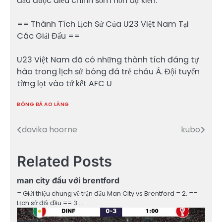
đấu được điều chỉnh sớm hơn dự kiến.
== Thành Tích Lịch Sử Của U23 Việt Nam Tại
Các Giải Đấu ==
U23 Việt Nam đã có những thành tích đáng tự
hào trong lịch sử bóng đá trẻ châu Á. Đội tuyển
từng lọt vào tứ kết AFC U
BÓNG ĐÁ AO LÀNG
davika hoorne
kubo
Điều
hướng
Related Posts
bài
man city đấu với brentford
viết
= Giới thiệu chung về trận đấu Man City vs Brentford = 2. ==
Lịch sử đối đầu == 3.…