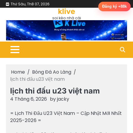
Skip
Thứ Sáu, Th8 07, 2026
Bóng
Cup
Lịch
Máy
Phân
trực
Đăng ký +88k
Đá
C1
Thi
Tính
Tích
tiếp
to
klive
Ao
/
Đấu
Dự
&
bón
Làng
Champions
&
Đoán
Nhận
đá
content
soi kèo nhà cái
League
Kết
Định
Quả
Home
Bóng Đá Ao Làng
lịch thi đấu u23 việt nam
lịch thi đấu u23 việt nam
4 Tháng 6, 2026
by
jacky
= Lịch Thi Đấu U23 Việt Nam – Cập Nhật Mới Nhất
2025-2026 =