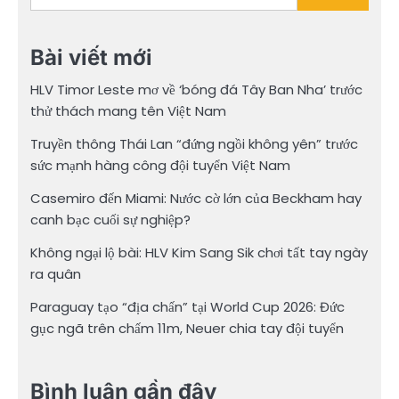
Bài viết mới
HLV Timor Leste mơ về ‘bóng đá Tây Ban Nha’ trước
thử thách mang tên Việt Nam
Truyền thông Thái Lan “đứng ngồi không yên” trước
sức mạnh hàng công đội tuyển Việt Nam
Casemiro đến Miami: Nước cờ lớn của Beckham hay
canh bạc cuối sự nghiệp?
Không ngại lộ bài: HLV Kim Sang Sik chơi tất tay ngày
ra quân
Paraguay tạo “địa chấn” tại World Cup 2026: Đức
gục ngã trên chấm 11m, Neuer chia tay đội tuyển
Bình luận gần đây