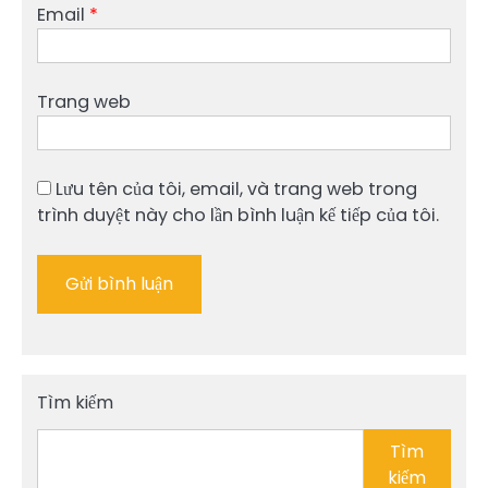
Email
*
Trang web
Lưu tên của tôi, email, và trang web trong
trình duyệt này cho lần bình luận kế tiếp của tôi.
Tìm kiếm
Tìm
kiếm