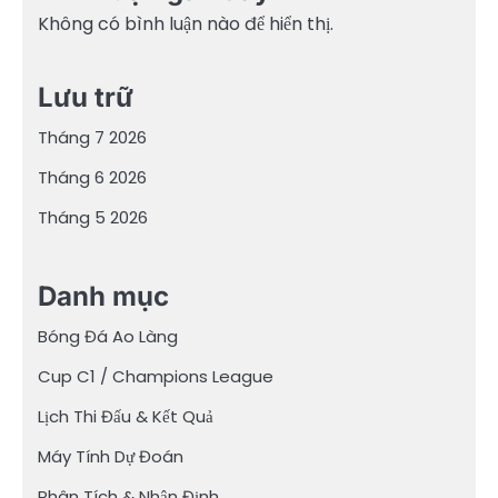
Không có bình luận nào để hiển thị.
Lưu trữ
Tháng 7 2026
Tháng 6 2026
Tháng 5 2026
Danh mục
Bóng Đá Ao Làng
Cup C1 / Champions League
Lịch Thi Đấu & Kết Quả
Máy Tính Dự Đoán
Phân Tích & Nhận Định