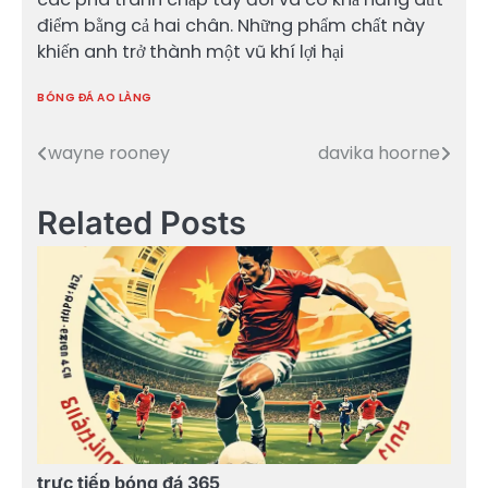
điểm bằng cả hai chân. Những phẩm chất này
khiến anh trở thành một vũ khí lợi hại
BÓNG ĐÁ AO LÀNG
wayne rooney
davika hoorne
Điều
hướng
Related Posts
bài
viết
trực tiếp bóng đá 365