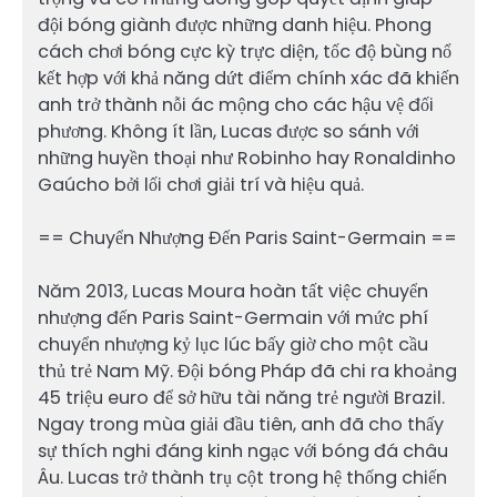
đội bóng giành được những danh hiệu. Phong
cách chơi bóng cực kỳ trực diện, tốc độ bùng nổ
kết hợp với khả năng dứt điểm chính xác đã khiến
anh trở thành nỗi ác mộng cho các hậu vệ đối
phương. Không ít lần, Lucas được so sánh với
những huyền thoại như Robinho hay Ronaldinho
Gaúcho bởi lối chơi giải trí và hiệu quả.
== Chuyển Nhượng Đến Paris Saint-Germain ==
Năm 2013, Lucas Moura hoàn tất việc chuyển
nhượng đến Paris Saint-Germain với mức phí
chuyển nhượng kỷ lục lúc bấy giờ cho một cầu
thủ trẻ Nam Mỹ. Đội bóng Pháp đã chi ra khoảng
45 triệu euro để sở hữu tài năng trẻ người Brazil.
Ngay trong mùa giải đầu tiên, anh đã cho thấy
sự thích nghi đáng kinh ngạc với bóng đá châu
Âu. Lucas trở thành trụ cột trong hệ thống chiến