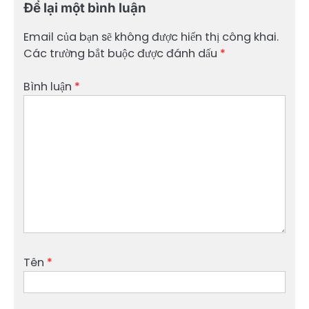
Để lại một bình luận
Email của bạn sẽ không được hiển thị công khai.
Các trường bắt buộc được đánh dấu
*
Bình luận
*
Tên
*