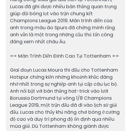
Lucas đã ghi được nhiều bàn thắng quan trọng
giúp đội bóng lọt vào trận chung kết
Champions League 2019. Màn trình diễn của
anh trong màu áo Spurs đã chứng minh rằng
anh vẫn là một trong những cầu thủ tấn công
đáng xem nhất châu Âu.
== Màn Trình Diễn Đỉnh Cao Tại Tottenham ==
Giai đoạn Lucas Moura thi đấu cho Tottenham
Hotspur chứng kiến những khoảnh khắc đáng
nhớ nhất trong sự nghiệp anh tại cấp câu lạc bộ.
Anh nổi bật với bàn thắng hat-trick vào lưới
Borussia Dortmund tại vòng 1/8 Champions
League 2019, một trận đấu đã đi vào lịch sử giải
đấu. Lucas cho thấy khả năng chơi bóng ở cường
độ cao và duy trì phong độ ổn định qua nhiều
mùa giải. Dù Tottenham không giành được