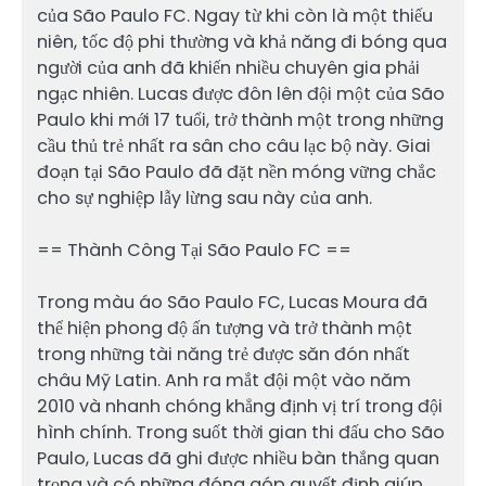
của São Paulo FC. Ngay từ khi còn là một thiếu
niên, tốc độ phi thường và khả năng đi bóng qua
người của anh đã khiến nhiều chuyên gia phải
ngạc nhiên. Lucas được đôn lên đội một của São
Paulo khi mới 17 tuổi, trở thành một trong những
cầu thủ trẻ nhất ra sân cho câu lạc bộ này. Giai
đoạn tại São Paulo đã đặt nền móng vững chắc
cho sự nghiệp lẫy lừng sau này của anh.
== Thành Công Tại São Paulo FC ==
Trong màu áo São Paulo FC, Lucas Moura đã
thể hiện phong độ ấn tượng và trở thành một
trong những tài năng trẻ được săn đón nhất
châu Mỹ Latin. Anh ra mắt đội một vào năm
2010 và nhanh chóng khẳng định vị trí trong đội
hình chính. Trong suốt thời gian thi đấu cho São
Paulo, Lucas đã ghi được nhiều bàn thắng quan
trọng và có những đóng góp quyết định giúp