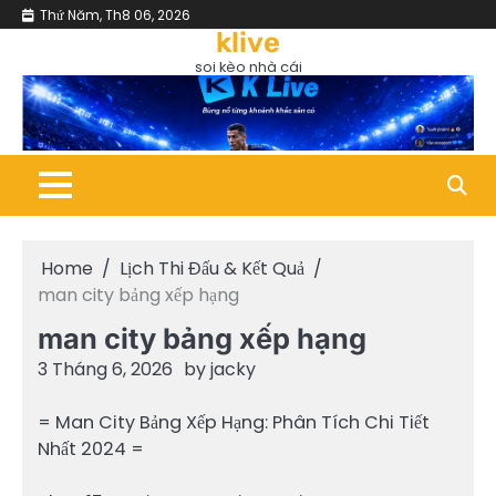
Skip
Thứ Năm, Th8 06, 2026
Bóng
Cup
Lịch
Máy
Phân
trực
Đá
C1
Thi
Tính
Tích
tiếp
to
klive
Ao
/
Đấu
Dự
&
bón
Làng
Champions
&
Đoán
Nhận
đá
content
soi kèo nhà cái
League
Kết
Định
Quả
Home
Lịch Thi Đấu & Kết Quả
man city bảng xếp hạng
man city bảng xếp hạng
3 Tháng 6, 2026
by
jacky
= Man City Bảng Xếp Hạng: Phân Tích Chi Tiết
Nhất 2024 =