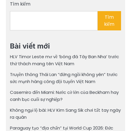
Tìm kiếm
Tìm
kiếm
Bài viết mới
HLV Timor Leste mơ về ‘bóng đá Tây Ban Nha’ trước
thử thách mang tên Việt Nam
Truyền thông Thái Lan “đứng ngồi không yên” trước
sức mạnh hàng công đội tuyển Việt Nam
Casemiro đến Miami: Nước cờ lớn của Beckham hay
canh bạc cuối sự nghiệp?
Không ngại lộ bài: HLV Kim Sang Sik chơi tất tay ngày
ra quân
Paraguay tạo “địa chấn” tại World Cup 2026: Đức