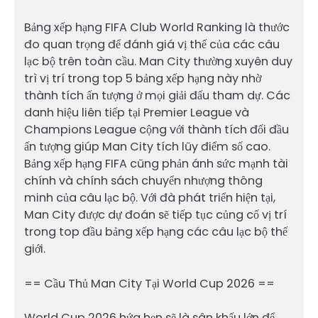
Bảng xếp hạng FIFA Club World Ranking là thước
đo quan trọng để đánh giá vị thế của các câu
lạc bộ trên toàn cầu. Man City thường xuyên duy
trì vị trí trong top 5 bảng xếp hạng này nhờ
thành tích ấn tượng ở mọi giải đấu tham dự. Các
danh hiệu liên tiếp tại Premier League và
Champions League cộng với thành tích đối đầu
ấn tượng giúp Man City tích lũy điểm số cao.
Bảng xếp hạng FIFA cũng phản ánh sức mạnh tài
chính và chính sách chuyển nhượng thông
minh của câu lạc bộ. Với đà phát triển hiện tại,
Man City được dự đoán sẽ tiếp tục củng cố vị trí
trong top đầu bảng xếp hạng các câu lạc bộ thế
giới.
== Cầu Thủ Man City Tại World Cup 2026 ==
World Cup 2026 hứa hẹn sẽ là sân khấu lớn để