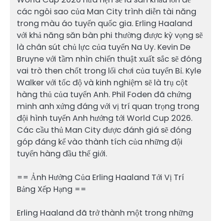
các ngôi sao của Man City trình diễn tài năng
trong màu áo tuyển quốc gia. Erling Haaland
với khả năng săn bàn phi thường được kỳ vọng sẽ
là chân sút chủ lực của tuyển Na Uy. Kevin De
Bruyne với tầm nhìn chiến thuật xuất sắc sẽ đóng
vai trò then chốt trong lối chơi của tuyển Bỉ. Kyle
Walker với tốc độ và kinh nghiệm sẽ là trụ cột
hàng thủ của tuyển Anh. Phil Foden đã chứng
minh anh xứng đáng với vị trí quan trọng trong
đội hình tuyển Anh hướng tới World Cup 2026.
Các cầu thủ Man City được đánh giá sẽ đóng
góp đáng kể vào thành tích của những đội
tuyển hàng đầu thế giới.
== Ảnh Hưởng Của Erling Haaland Tới Vị Trí
Bảng Xếp Hạng ==
Erling Haaland đã trở thành một trong những