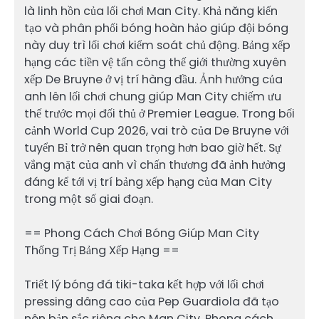
là linh hồn của lối chơi Man City. Khả năng kiến
tạo và phân phối bóng hoàn hảo giúp đội bóng
này duy trì lối chơi kiểm soát chủ động. Bảng xếp
hạng các tiền vệ tấn công thế giới thường xuyên
xếp De Bruyne ở vị trí hàng đầu. Ảnh hưởng của
anh lên lối chơi chung giúp Man City chiếm ưu
thế trước mọi đối thủ ở Premier League. Trong bối
cảnh World Cup 2026, vai trò của De Bruyne với
tuyển Bỉ trở nên quan trọng hơn bao giờ hết. Sự
vắng mặt của anh vì chấn thương đã ảnh hưởng
đáng kể tới vị trí bảng xếp hạng của Man City
trong một số giai đoạn.
== Phong Cách Chơi Bóng Giúp Man City
Thống Trị Bảng Xếp Hạng ==
Triết lý bóng đá tiki-taka kết hợp với lối chơi
pressing dâng cao của Pep Guardiola đã tạo
nên bản sắc riêng cho Man City. Phong cách