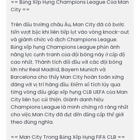
== Bảng Xếp Hạng Champions League Của Man
City ==
Trên đấu trường châu Âu, Man City đã có bước
tiến vượt bậc khi liên tiếp lọt vào vòng knock-out
và giành chức vô địch Champions League.
Bảng xếp hạng Champions League phản ánh
năng lực cạnh tranh của đội bóng này ở cấp độ
cao nhất. Thành tích đối đầu với các đội bóng
lớn như Real Madrid, Bayern Munich và
Barcelona cho thấy Man City hoàn toàn xứng
đáng với vị trí hàng đầu. Điểm số tích lũy qua
từng vòng đấu giúp xếp hạng CLB UEFA của Man
City liên tục cải thiện. Giành danh hiệu
Champions League là minh chứng rõ ràng nhất
cho việc Man City đã đạt đến đẳng cấp thế giới
theo đúng nghĩa.
== Man City Trong Bảng Xếp Hạng FIFA CLB ==