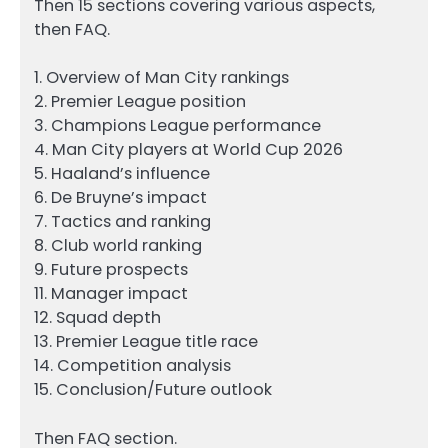
Then 15 sections covering various aspects,
then FAQ.
1. Overview of Man City rankings
2. Premier League position
3. Champions League performance
4. Man City players at World Cup 2026
5. Haaland’s influence
6. De Bruyne’s impact
7. Tactics and ranking
8. Club world ranking
9. Future prospects
11. Manager impact
12. Squad depth
13. Premier League title race
14. Competition analysis
15. Conclusion/Future outlook
Then FAQ section.