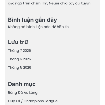
gục ngã trên chấm 11m, Neuer chia tay đội tuyển
Bình luận gần đây
Không có bình luận nào để hiển thị.
Lưu trữ
Tháng 7 2026
Tháng 6 2026
Tháng 5 2026
Danh mục
Bóng Đá Ao Làng
Cup C1 / Champions League