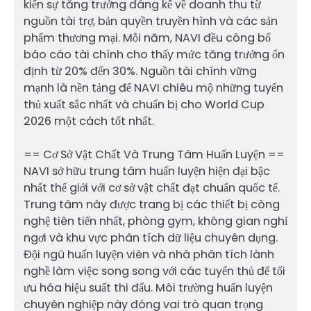
kiến sự tăng trưởng đáng kể về doanh thu từ
nguồn tài trợ, bản quyền truyền hình và các sản
phẩm thương mại. Mỗi năm, NAVI đều công bố
báo cáo tài chính cho thấy mức tăng trưởng ổn
định từ 20% đến 30%. Nguồn tài chính vững
mạnh là nền tảng để NAVI chiêu mộ những tuyển
thủ xuất sắc nhất và chuẩn bị cho World Cup
2026 một cách tốt nhất.
== Cơ Sở Vật Chất Và Trung Tâm Huấn Luyện ==
NAVI sở hữu trung tâm huấn luyện hiện đại bậc
nhất thế giới với cơ sở vật chất đạt chuẩn quốc tế.
Trung tâm này được trang bị các thiết bị công
nghệ tiên tiến nhất, phòng gym, không gian nghỉ
ngơi và khu vực phân tích dữ liệu chuyên dụng.
Đội ngũ huấn luyện viên và nhà phân tích lành
nghề làm việc song song với các tuyển thủ để tối
ưu hóa hiệu suất thi đấu. Môi trường huấn luyện
chuyên nghiệp này đóng vai trò quan trọng