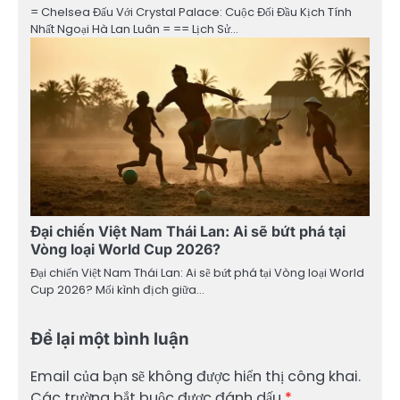
= Chelsea Đấu Với Crystal Palace: Cuộc Đối Đầu Kịch Tính
Nhất Ngoại Hà Lan Luân = == Lịch Sử…
Đại chiến Việt Nam Thái Lan: Ai sẽ bứt phá tại
Vòng loại World Cup 2026?
Đại chiến Việt Nam Thái Lan: Ai sẽ bứt phá tại Vòng loại World
Cup 2026? Mối kình địch giữa…
Để lại một bình luận
Email của bạn sẽ không được hiển thị công khai.
Các trường bắt buộc được đánh dấu
*