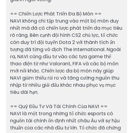
== Chiến Lược Phát Triển Đa Bộ Môn ==
NAVI không chỉ tập trung vào một bộ môn duy
nhất mà đã có chiến lược phát triển đa mục tiêu
rõ ràng. Bên cạnh đội hình CS2 chủ lực, tổ chức
còn duy trì đội tuyển Dota 2 với thành tích ấn
tượng đã từng vô địch The International. Ngoài
ra, NAVI cũng đầu tư vào các tựa game thể
thao điện tử như Valorant, FIFA và các bộ môn
mới nổi khác. Chiến lược đa bộ môn này giúp
NAVI giảm thiểu rủi ro và tăng cường nguồn thu
nhập từ nhiều giải đấu khác nhau phục vụ mục
tiêu dài hạn.
== Quỹ Đầu Tư Và Tài Chính Của NAVI ==
NAVI là một trong những tổ chức esports có
nguồn tài chính ổn định nhất châu Âu với sự hậu
thuẫn của các nhà đầu tư lớn. Tổ chức đã chứng