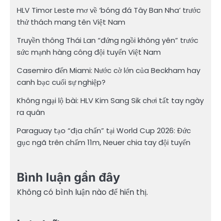
HLV Timor Leste mơ về ‘bóng đá Tây Ban Nha’ trước
thử thách mang tên Việt Nam
Truyền thông Thái Lan “đứng ngồi không yên” trước
sức mạnh hàng công đội tuyển Việt Nam
Casemiro đến Miami: Nước cờ lớn của Beckham hay
canh bạc cuối sự nghiệp?
Không ngại lộ bài: HLV Kim Sang Sik chơi tất tay ngày
ra quân
Paraguay tạo “địa chấn” tại World Cup 2026: Đức
gục ngã trên chấm 11m, Neuer chia tay đội tuyển
Bình luận gần đây
Không có bình luận nào để hiển thị.