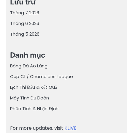
Lưu trữ
Tháng 7 2026
Tháng 6 2026
Tháng 5 2026
Danh mục
Bóng Đá Ao Làng
Cup C1 / Champions League
Lịch Thi Đấu & Kết Quả
Máy Tính Dự Đoán
Phân Tích & Nhận Định
For more updates, visit
KLIVE