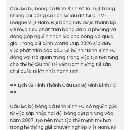
Câu lạc bộ bóng đá Ninh Bình FC là một trong
những đội bóng có lịch sử lâu đời tại giải V-
League Việt Nam. Đội bóng này được thành lập
với mục tiêu phát triển bóng đá địa phương và
đóng góp nguồn nhân lực cho bóng đá quốc
gia. Trong bối cảnh World Cup 2026 sắp đến,
việc phát triển các câu lạc bộ như Ninh Bình FC
đóng vai trò quan trọng trong việc tạo nền tảng
cho thế hệ cầu thủ trẻ Việt Nam hướng tới sân
chơi quốc tế lớn nhất hành tinh.
== Lịch Sử Hình Thành Câu Lạc Bộ Ninh Bình FC
==
Câu lạc bộ bóng đá Ninh Bình FC có nguồn gốc
từ việc sáp nhập hai đội bóng địa phương vào
năm 2007, tạo nên một tập thể mạnh mẽ hơn
trong hệ thống giải chuyên nghiệp Việt Nam. Kể