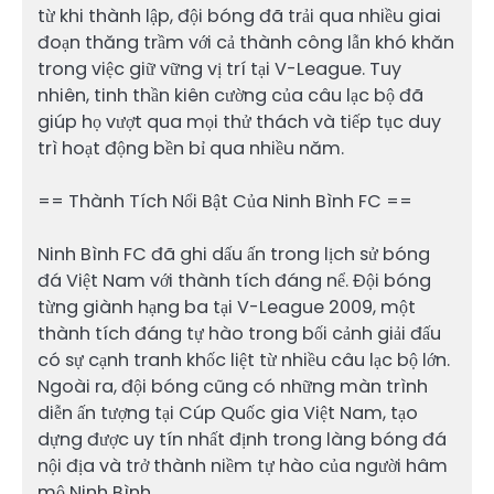
từ khi thành lập, đội bóng đã trải qua nhiều giai
đoạn thăng trầm với cả thành công lẫn khó khăn
trong việc giữ vững vị trí tại V-League. Tuy
nhiên, tinh thần kiên cường của câu lạc bộ đã
giúp họ vượt qua mọi thử thách và tiếp tục duy
trì hoạt động bền bỉ qua nhiều năm.
== Thành Tích Nổi Bật Của Ninh Bình FC ==
Ninh Bình FC đã ghi dấu ấn trong lịch sử bóng
đá Việt Nam với thành tích đáng nể. Đội bóng
từng giành hạng ba tại V-League 2009, một
thành tích đáng tự hào trong bối cảnh giải đấu
có sự cạnh tranh khốc liệt từ nhiều câu lạc bộ lớn.
Ngoài ra, đội bóng cũng có những màn trình
diễn ấn tượng tại Cúp Quốc gia Việt Nam, tạo
dựng được uy tín nhất định trong làng bóng đá
nội địa và trở thành niềm tự hào của người hâm
mộ Ninh Bình.