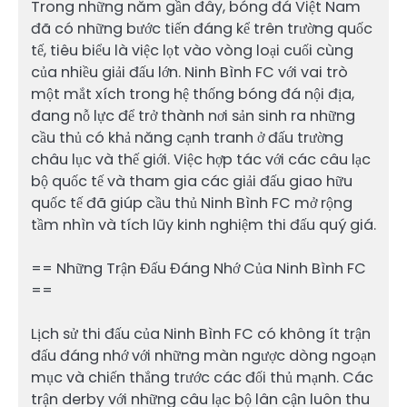
Trong những năm gần đây, bóng đá Việt Nam
đã có những bước tiến đáng kể trên trường quốc
tế, tiêu biểu là việc lọt vào vòng loại cuối cùng
của nhiều giải đấu lớn. Ninh Bình FC với vai trò
một mắt xích trong hệ thống bóng đá nội địa,
đang nỗ lực để trở thành nơi sản sinh ra những
cầu thủ có khả năng cạnh tranh ở đấu trường
châu lục và thế giới. Việc hợp tác với các câu lạc
bộ quốc tế và tham gia các giải đấu giao hữu
quốc tế đã giúp cầu thủ Ninh Bình FC mở rộng
tầm nhìn và tích lũy kinh nghiệm thi đấu quý giá.
== Những Trận Đấu Đáng Nhớ Của Ninh Bình FC
==
Lịch sử thi đấu của Ninh Bình FC có không ít trận
đấu đáng nhớ với những màn ngược dòng ngoạn
mục và chiến thắng trước các đối thủ mạnh. Các
trận derby với những câu lạc bộ lân cận luôn thu