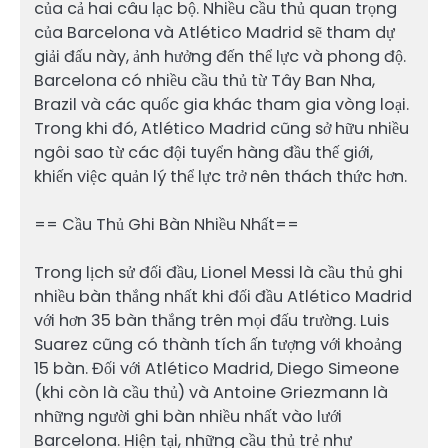
của cả hai câu lạc bộ. Nhiều cầu thủ quan trọng
của Barcelona và Atlético Madrid sẽ tham dự
giải đấu này, ảnh hưởng đến thể lực và phong độ.
Barcelona có nhiều cầu thủ từ Tây Ban Nha,
Brazil và các quốc gia khác tham gia vòng loại.
Trong khi đó, Atlético Madrid cũng sở hữu nhiều
ngôi sao từ các đội tuyển hàng đầu thế giới,
khiến việc quản lý thể lực trở nên thách thức hơn.
== Cầu Thủ Ghi Bàn Nhiều Nhất==
Trong lịch sử đối đầu, Lionel Messi là cầu thủ ghi
nhiều bàn thắng nhất khi đối đầu Atlético Madrid
với hơn 35 bàn thắng trên mọi đấu trường. Luis
Suarez cũng có thành tích ấn tượng với khoảng
15 bàn. Đối với Atlético Madrid, Diego Simeone
(khi còn là cầu thủ) và Antoine Griezmann là
những người ghi bàn nhiều nhất vào lưới
Barcelona. Hiện tại, những cầu thủ trẻ như