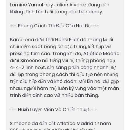
Lamine Yamal hay Julian Alvarez đang dần
khẳng định tên tuổi trong các trận derby.
== Phong Cách Thi Đấu Của Hai Đội ==
Barcelona dưới thời Hansi Flick đã mang lại lối
chơi kiểm soát bóng rất đặc trưng, kết hợp với
pressing tầm cao. Trong khi đó, Atlético Madrid
dưới Simeone nổi tiếng với hệ thống phòng ngự
4-4-2 linh hoạt, sẵn sàng phản công nhanh. Sự
đối lập trong phong cách thi đấu tạo nên những
trận cầu hấp dẫn và khó đoán. Mỗi lần hai đội gặp
nhau, người hâm mộ luôn kỳ vọng vào một màn
trình diễn đỉnh cao với nhiều bàn thắng.
== Huấn Luyện Viên Và Chiến Thuật ==
Simeone đã dẫn dắt Atlético Madrid từ năm