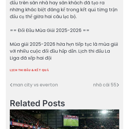
đấu trên sân nhà hay sân khách đã tạo ra
những khác biệt đáng kể trong kết quả từng trận
đấu cụ thể giữa hai câu lạc bộ.
== Đối Đầu Mùa Giải 2025-2026 ==
Mùa giải 2025-2026 hứa hẹn tiếp tục là mùa giải
với nhiều cuộc đối đầu hấp dẫn. Lịch thi đấu La
Liga đã xếp hai đội
LỊCH THI ĐẤU & KẾT QUẢ
man city vs everton
nhà cái 55
Điều
hướng
Related Posts
bài
viết