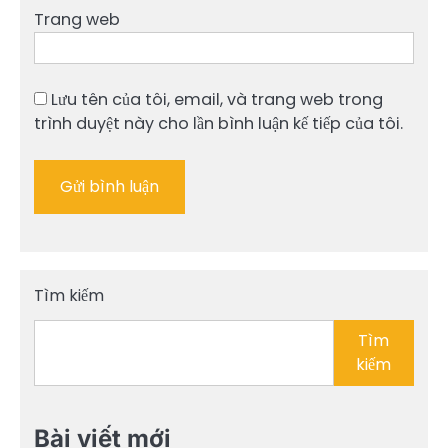
Trang web
Lưu tên của tôi, email, và trang web trong
trình duyệt này cho lần bình luận kế tiếp của tôi.
Tìm kiếm
Tìm
kiếm
Bài viết mới