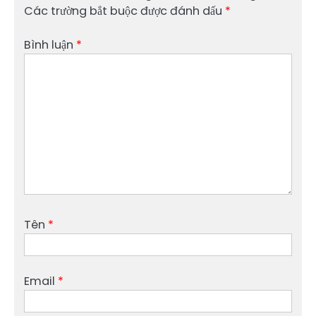
Các trường bắt buộc được đánh dấu
*
Bình luận
*
Tên
*
Email
*