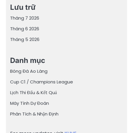
Lưu trữ
Tháng 7 2026
Tháng 6 2026
Tháng 5 2026
Danh mục
Bóng Đá Ao Làng
Cup C1 / Champions League
Lịch Thi Đấu & Kết Quả
Máy Tính Dự Đoán
Phân Tích & Nhận Định