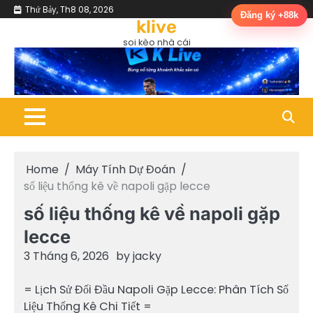
Skip
Thứ Bảy, Th8 08, 2026
Bóng
Cup
Lịch
Máy
Phân
trực
Đăng ký +88k
Đá
C1
Thi
Tính
Tích
tiếp
to
klive
Ao
/
Đấu
Dự
&
bón
Làng
Champions
&
Đoán
Nhận
đá
content
soi kèo nhà cái
League
Kết
Định
Quả
Home
Máy Tính Dự Đoán
số liệu thống kê về napoli gặp lecce
số liệu thống kê về napoli gặp
lecce
3 Tháng 6, 2026
by
jacky
= Lịch Sử Đối Đầu Napoli Gặp Lecce: Phân Tích Số
Liệu Thống Kê Chi Tiết =