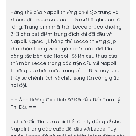
Hàng thủ của Napoli thường chơi tập trung và
không để Lecce có quá nhiều cơ hội ghi bàn rõ
ràng. Trung bình mỗi trận, Lecce chỉ có khoảng
2-3 pha dứt điểm trúng đích khi đối đầu với
Napoli. Ngược lại, hàng thủ Lecce thường gặp
khó khăn trong việc ngăn chặn các đợt tấn
công sắc bén của Napoli. Số lần cứu thua của
thủ môn Lecce trong các trận đấu với Napoli
thường cao hơn mức trung bình. Điều này cho
thấy sự chênh lệch về chất lượng tấn công giữa
hai đội.
== Ảnh Hưởng Của Lịch Sử Đối Đầu Đến Tâm Lý
Thi Đấu ==
Lịch sử đối đầu tạo ra lợi thế tâm lý đáng kể cho
Napoli trong các cuộc đối đầu với Lecce. Tuy