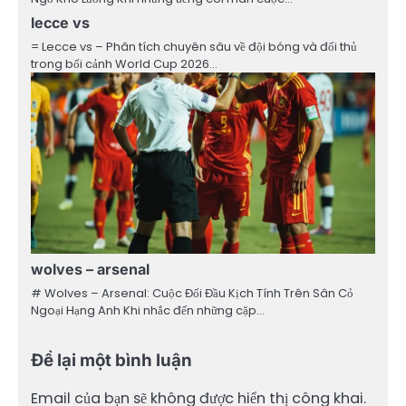
lecce vs
= Lecce vs – Phân tích chuyên sâu về đội bóng và đối thủ
trong bối cảnh World Cup 2026…
wolves – arsenal
# Wolves – Arsenal: Cuộc Đối Đầu Kịch Tính Trên Sân Cỏ
Ngoại Hạng Anh Khi nhắc đến những cặp…
Để lại một bình luận
Email của bạn sẽ không được hiển thị công khai.