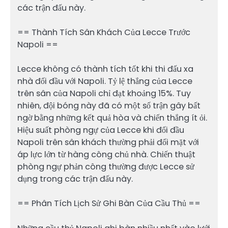
các trận đấu này.
== Thành Tích Sân Khách Của Lecce Trước
Napoli ==
Lecce không có thành tích tốt khi thi đấu xa
nhà đối đầu với Napoli. Tỷ lệ thắng của Lecce
trên sân của Napoli chỉ đạt khoảng 15%. Tuy
nhiên, đội bóng này đã có một số trận gây bất
ngờ bằng những kết quả hòa và chiến thắng ít ỏi.
Hiệu suất phòng ngự của Lecce khi đối đầu
Napoli trên sân khách thường phải đối mặt với
áp lực lớn từ hàng công chủ nhà. Chiến thuật
phòng ngự phản công thường được Lecce sử
dụng trong các trận đấu này.
== Phân Tích Lịch Sử Ghi Bàn Của Cầu Thủ ==