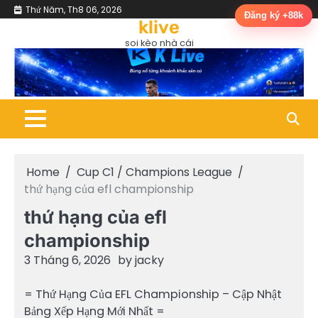
Skip
Thứ Năm, Th8 06, 2026
Bóng
Cup
Lịch
Máy
Phân
trực
Đăng ký +88k
Đá
C1
Thi
Tính
Tích
tiếp
to
klive
Ao
/
Đấu
Dự
&
bón
Làng
Champions
&
Đoán
Nhận
đá
content
soi kèo nhà cái
League
Kết
Định
Quả
Home
Cup C1 / Champions League
thứ hạng của efl championship
thứ hạng của efl
championship
3 Tháng 6, 2026
by
jacky
= Thứ Hạng Của EFL Championship – Cập Nhật
Bảng Xếp Hạng Mới Nhất =