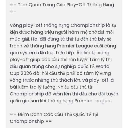
== Tầm Quan Trọng Của Play-Off Thăng Hạng
==
Vòng play-off thăng hạng Championship là sự
kiện được hàng triệu người hâm mộ chờ đợi mỗi
mùa giải. Hai đội đứng từ thứ tư đến thứ bảy sẽ
tranh vé thăng hạng Premier League cuối cùng
qua system đấu loại trực tiếp. Áp lực tại vòng
play-off giúp các cầu thủ rèn luyện tâm lý thi
đấu quan trọng cho sự nghiệp quốc tế. World
Cup 2026 đòi hỏi cầu thủ phải có tâm lý vững
vàng trước những thử thách lớn, và play-off là
bài kiểm tra lý tưởng. Nhiều cầu thủ từ
Championship đã vươn lên thi đấu cho đội tuyển
quốc gia sau khi thăng hạng Premier League.
== Điểm Danh Các Cầu Thủ Quốc Tế Tại
Championship ==