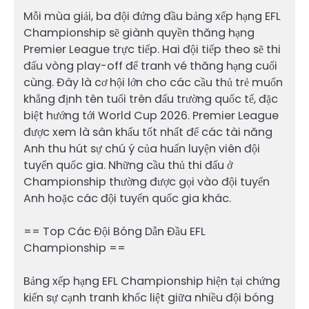
Mỗi mùa giải, ba đội đứng đầu bảng xếp hạng EFL
Championship sẽ giành quyền thăng hạng
Premier League trực tiếp. Hai đội tiếp theo sẽ thi
đấu vòng play-off để tranh vé thăng hạng cuối
cùng. Đây là cơ hội lớn cho các cầu thủ trẻ muốn
khẳng định tên tuổi trên đấu trường quốc tế, đặc
biệt hướng tới World Cup 2026. Premier League
được xem là sân khấu tốt nhất để các tài năng
Anh thu hút sự chú ý của huấn luyện viên đội
tuyển quốc gia. Những cầu thủ thi đấu ở
Championship thường được gọi vào đội tuyển
Anh hoặc các đội tuyển quốc gia khác.
== Top Các Đội Bóng Dẫn Đầu EFL
Championship ==
Bảng xếp hạng EFL Championship hiện tại chứng
kiến sự cạnh tranh khốc liệt giữa nhiều đội bóng