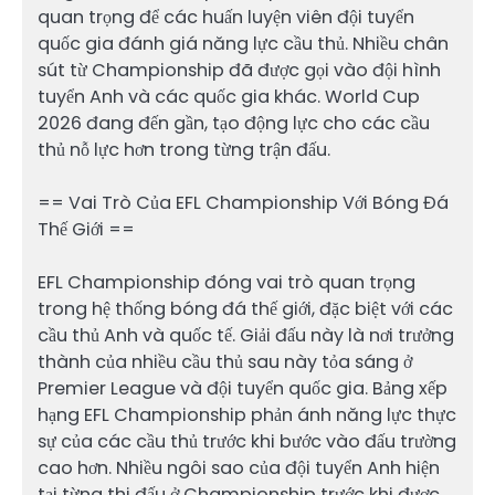
quan trọng để các huấn luyện viên đội tuyển
quốc gia đánh giá năng lực cầu thủ. Nhiều chân
sút từ Championship đã được gọi vào đội hình
tuyển Anh và các quốc gia khác. World Cup
2026 đang đến gần, tạo động lực cho các cầu
thủ nỗ lực hơn trong từng trận đấu.
== Vai Trò Của EFL Championship Với Bóng Đá
Thế Giới ==
EFL Championship đóng vai trò quan trọng
trong hệ thống bóng đá thế giới, đặc biệt với các
cầu thủ Anh và quốc tế. Giải đấu này là nơi trưởng
thành của nhiều cầu thủ sau này tỏa sáng ở
Premier League và đội tuyển quốc gia. Bảng xếp
hạng EFL Championship phản ánh năng lực thực
sự của các cầu thủ trước khi bước vào đấu trường
cao hơn. Nhiều ngôi sao của đội tuyển Anh hiện
tại từng thi đấu ở Championship trước khi được