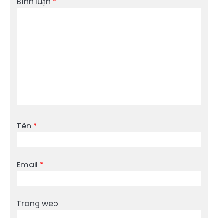
Bình luận
*
Tên
*
Email
*
Trang web