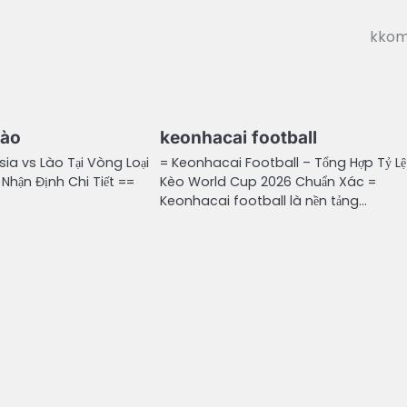
kko
lào
keonhacai football
sia vs Lào Tại Vòng Loại
= Keonhacai Football – Tổng Hợp Tỷ Lệ
Nhận Định Chi Tiết ==
Kèo World Cup 2026 Chuẩn Xác =
…
Keonhacai football là nền tảng…