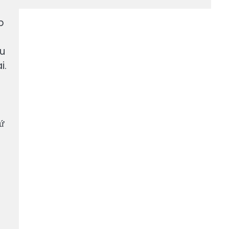
p
ấu
i.
ứ