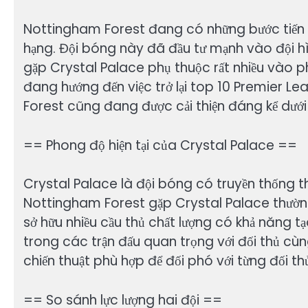
Nottingham Forest đang có những bước tiến đán
hạng. Đội bóng này đã đầu tư mạnh vào đội h
gặp Crystal Palace phụ thuộc rất nhiều vào 
đang hướng đến việc trở lại top 10 Premier L
Forest cũng đang được cải thiện đáng kể dưới t
== Phong độ hiện tại của Crystal Palace ==
Crystal Palace là đội bóng có truyền thống th
Nottingham Forest gặp Crystal Palace thường
sở hữu nhiều cầu thủ chất lượng có khả năng tạ
trong các trận đấu quan trọng với đối thủ cù
chiến thuật phù hợp để đối phó với từng đối thủ
== So sánh lực lượng hai đội ==