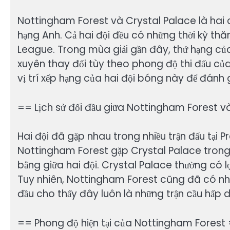
Nottingham Forest và Crystal Palace là hai câu
hạng Anh. Cả hai đội đều có những thời kỳ th
League. Trong mùa giải gần đây, thứ hạng c
xuyên thay đổi tùy theo phong độ thi đấu củ
vị trí xếp hạng của hai đội bóng này để đánh 
== Lịch sử đối đầu giữa Nottingham Forest v
Hai đội đã gặp nhau trong nhiều trận đấu tại 
Nottingham Forest gặp Crystal Palace trong
bằng giữa hai đội. Crystal Palace thường có l
Tuy nhiên, Nottingham Forest cũng đã có nhữn
đầu cho thấy đây luôn là những trận cầu hấp dẫ
== Phong độ hiện tại của Nottingham Forest