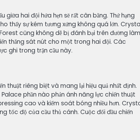
ấu giữa hai đội hứa hẹn sẽ rất cân bằng. Thứ hạng
ho thấy sự kém tương xứng không quá lớn. Crysta
Forest cũng không dễ bị đánh bại trên đường là
iến thắng sát nút cho một trong hai đội. Các
c ghi trong trận cầu này.
 thuật riêng biệt và mang lại hiệu quả nhất định.
Palace phần nào phản ánh năng lực chiến thuật
pressing cao và kiểm soát bóng nhiều hơn. Cryst
ụng tốc độ của cầu thủ cánh. Cuộc đối đầu chiến