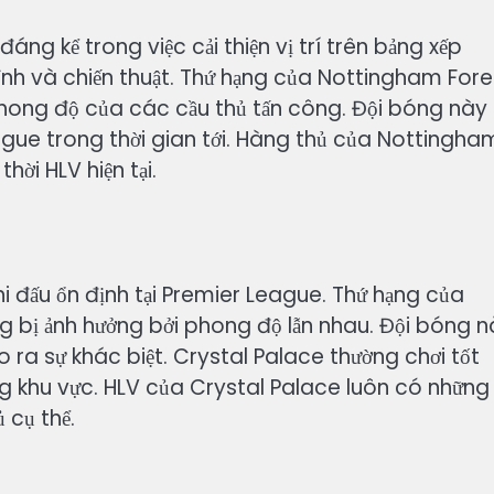
g kể trong việc cải thiện vị trí trên bảng xếp
ình và chiến thuật. Thứ hạng của Nottingham Fore
phong độ của các cầu thủ tấn công. Đội bóng này
eague trong thời gian tới. Hàng thủ của Nottingha
hời HLV hiện tại.
i đấu ổn định tại Premier League. Thứ hạng của
 bị ảnh hưởng bởi phong độ lẫn nhau. Đội bóng n
o ra sự khác biệt. Crystal Palace thường chơi tốt
ng khu vực. HLV của Crystal Palace luôn có những
 cụ thể.