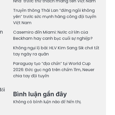
Nha’ trước thử thách mang tên Việt Nam
Truyền thông Thái Lan “đứng ngồi không
yên” trước sức mạnh hàng công đội tuyển
Việt Nam
ến
Casemiro đến Miami: Nước cờ lớn của
Beckham hay canh bạc cuối sự nghiệp?
Không ngại lộ bài: HLV Kim Sang Sik chơi tất
tay ngày ra quân
Paraguay tạo “địa chấn” tại World Cup
2026: Đức gục ngã trên chấm 11m, Neuer
chia tay đội tuyển
đối
Bình luận gần đây
Không có bình luận nào để hiển thị.