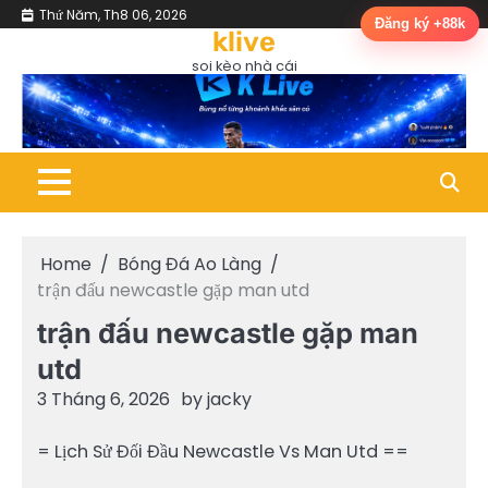
Skip
Thứ Năm, Th8 06, 2026
Bóng
Cup
Lịch
Máy
Phân
trực
Đăng ký +88k
Đá
C1
Thi
Tính
Tích
tiếp
to
klive
Ao
/
Đấu
Dự
&
bón
Làng
Champions
&
Đoán
Nhận
đá
content
soi kèo nhà cái
League
Kết
Định
Quả
Home
Bóng Đá Ao Làng
trận đấu newcastle gặp man utd
trận đấu newcastle gặp man
utd
3 Tháng 6, 2026
by
jacky
= Lịch Sử Đối Đầu Newcastle Vs Man Utd ==