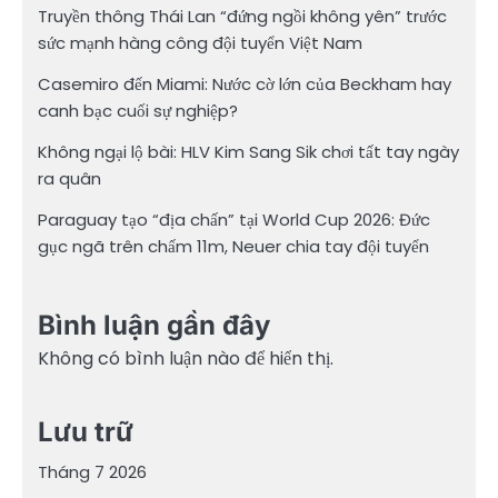
Truyền thông Thái Lan “đứng ngồi không yên” trước
sức mạnh hàng công đội tuyển Việt Nam
Casemiro đến Miami: Nước cờ lớn của Beckham hay
canh bạc cuối sự nghiệp?
Không ngại lộ bài: HLV Kim Sang Sik chơi tất tay ngày
ra quân
Paraguay tạo “địa chấn” tại World Cup 2026: Đức
gục ngã trên chấm 11m, Neuer chia tay đội tuyển
Bình luận gần đây
Không có bình luận nào để hiển thị.
Lưu trữ
Tháng 7 2026