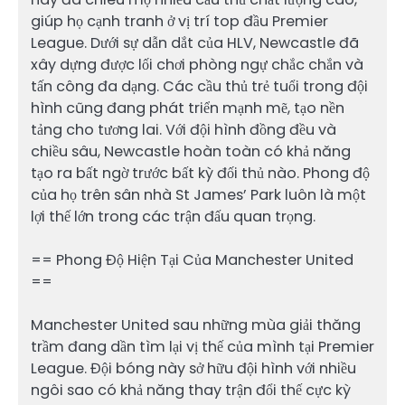
giúp họ cạnh tranh ở vị trí top đầu Premier
League. Dưới sự dẫn dắt của HLV, Newcastle đã
xây dựng được lối chơi phòng ngự chắc chắn và
tấn công đa dạng. Các cầu thủ trẻ tuổi trong đội
hình cũng đang phát triển mạnh mẽ, tạo nền
tảng cho tương lai. Với đội hình đồng đều và
chiều sâu, Newcastle hoàn toàn có khả năng
tạo ra bất ngờ trước bất kỳ đối thủ nào. Phong độ
của họ trên sân nhà St James’ Park luôn là một
lợi thế lớn trong các trận đấu quan trọng.
== Phong Độ Hiện Tại Của Manchester United
==
Manchester United sau những mùa giải thăng
trầm đang dần tìm lại vị thế của mình tại Premier
League. Đội bóng này sở hữu đội hình với nhiều
ngôi sao có khả năng thay trận đổi thế cực kỳ