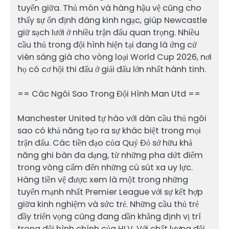
tuyến giữa. Thủ môn và hàng hậu vệ cũng cho
thấy sự ổn định đáng kinh ngạc, giúp Newcastle
giữ sạch lưới ở nhiều trận đấu quan trọng. Nhiều
cầu thủ trong đội hình hiện tại đang là ứng cử
viên sáng giá cho vòng loại World Cup 2026, nơi
họ có cơ hội thi đấu ở giải đấu lớn nhất hành tinh.
== Các Ngôi Sao Trong Đội Hình Man Utd ==
Manchester United tự hào với dàn cầu thủ ngôi
sao có khả năng tạo ra sự khác biệt trong mọi
trận đấu. Các tiền đạo của Quỷ Đỏ sở hữu khả
năng ghi bàn đa dạng, từ những pha dứt điểm
trong vòng cấm đến những cú sút xa uy lực.
Hàng tiền vệ được xem là một trong những
tuyến mạnh nhất Premier League với sự kết hợp
giữa kinh nghiệm và sức trẻ. Những cầu thủ trẻ
đầy triển vọng cũng đang dần khẳng định vị trí
trong đội hình chính của HLV. Với chất lượng đội