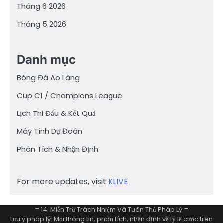
Tháng 6 2026
Tháng 5 2026
Danh mục
Bóng Đá Ao Làng
Cup C1 / Champions League
Lịch Thi Đấu & Kết Quả
Máy Tính Dự Đoán
Phân Tích & Nhận Định
For more updates, visit
KLIVE
= 14. Miễn Trừ Trách Nhiệm Và Tuân Thủ Pháp Lý =
Lưu ý pháp lý: Mọi thông tin, phân tích, nhận định về tỷ lệ cược trên