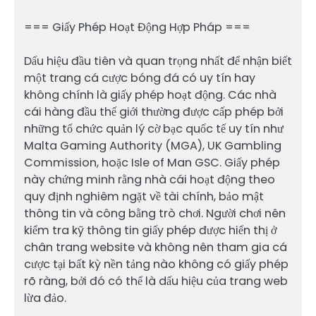
=== Giấy Phép Hoạt Động Hợp Pháp ===
Dấu hiệu đầu tiên và quan trọng nhất để nhận biết
một trang cá cược bóng đá có uy tín hay
không chính là giấy phép hoạt động. Các nhà
cái hàng đầu thế giới thường được cấp phép bởi
những tổ chức quản lý cờ bạc quốc tế uy tín như
Malta Gaming Authority (MGA), UK Gambling
Commission, hoặc Isle of Man GSC. Giấy phép
này chứng minh rằng nhà cái hoạt động theo
quy định nghiêm ngặt về tài chính, bảo mật
thông tin và công bằng trò chơi. Người chơi nên
kiểm tra kỹ thông tin giấy phép được hiển thị ở
chân trang website và không nên tham gia cá
cược tại bất kỳ nền tảng nào không có giấy phép
rõ ràng, bởi đó có thể là dấu hiệu của trang web
lừa đảo.