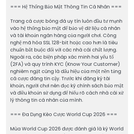
=== Hệ Thống Bảo Mật Thông Tin Cá Nhân ===
Trang cá cược bóng đá uy tín luôn đầu tư mạnh
vào hệ thống bảo mật để bảo vệ dữ liệu cá nhân
và tài khoản ngân hàng của người chơi. Công
nghệ mã hóa SSL 128-bit hoặc cao hơn là tiêu
chuẩn bắt buộc đối với các nhà cái chất lượng.
Ngoài ra, các biện pháp xác minh hai yếu tố
(2FA) và quy trình KYC (Know Your Customer)
nghiêm ngặt cũng là dấu hiệu của một nền tảng
cá cược đáng tin cậy. Trước khi đăng ký tài
khoản, người chơi nên đọc kỹ chính sách bảo mật
và điều khoản sử dụng để hiểu rõ cách nhà cái xử
lý thông tin cá nhân của mình.
=== Đa Dạng Kèo Cược World Cup 2026 ===
Mùa World Cup 2026 được đánh giá là kỳ World