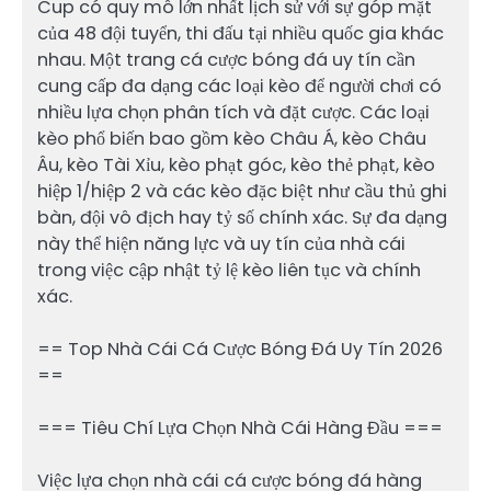
Cup có quy mô lớn nhất lịch sử với sự góp mặt
của 48 đội tuyển, thi đấu tại nhiều quốc gia khác
nhau. Một trang cá cược bóng đá uy tín cần
cung cấp đa dạng các loại kèo để người chơi có
nhiều lựa chọn phân tích và đặt cược. Các loại
kèo phổ biến bao gồm kèo Châu Á, kèo Châu
Âu, kèo Tài Xỉu, kèo phạt góc, kèo thẻ phạt, kèo
hiệp 1/hiệp 2 và các kèo đặc biệt như cầu thủ ghi
bàn, đội vô địch hay tỷ số chính xác. Sự đa dạng
này thể hiện năng lực và uy tín của nhà cái
trong việc cập nhật tỷ lệ kèo liên tục và chính
xác.
== Top Nhà Cái Cá Cược Bóng Đá Uy Tín 2026
==
=== Tiêu Chí Lựa Chọn Nhà Cái Hàng Đầu ===
Việc lựa chọn nhà cái cá cược bóng đá hàng