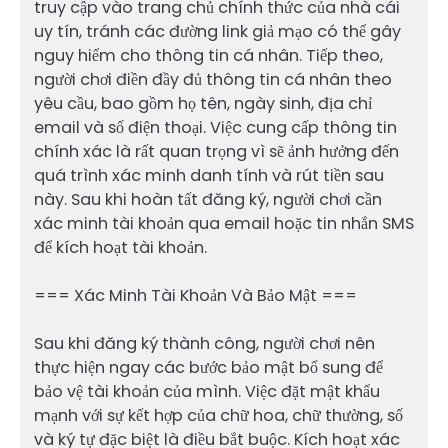
truy cập vào trang chủ chính thức của nhà cái
uy tín, tránh các đường link giả mạo có thể gây
nguy hiểm cho thông tin cá nhân. Tiếp theo,
người chơi điền đầy đủ thông tin cá nhân theo
yêu cầu, bao gồm họ tên, ngày sinh, địa chỉ
email và số điện thoại. Việc cung cấp thông tin
chính xác là rất quan trọng vì sẽ ảnh hưởng đến
quá trình xác minh danh tính và rút tiền sau
này. Sau khi hoàn tất đăng ký, người chơi cần
xác minh tài khoản qua email hoặc tin nhắn SMS
để kích hoạt tài khoản.
=== Xác Minh Tài Khoản Và Bảo Mật ===
Sau khi đăng ký thành công, người chơi nên
thực hiện ngay các bước bảo mật bổ sung để
bảo vệ tài khoản của mình. Việc đặt mật khẩu
mạnh với sự kết hợp của chữ hoa, chữ thường, số
và ký tự đặc biệt là điều bắt buộc. Kích hoạt xác