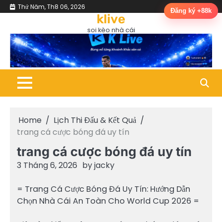
Skip
Thứ Năm, Th8 06, 2026
Bóng
Cup
Lịch
Máy
Phân
trực
Đăng ký +88k
Đá
C1
Thi
Tính
Tích
tiếp
to
klive
Ao
/
Đấu
Dự
&
bón
Làng
Champions
&
Đoán
Nhận
đá
content
soi kèo nhà cái
League
Kết
Định
Quả
Home
Lịch Thi Đấu & Kết Quả
trang cá cược bóng đá uy tín
trang cá cược bóng đá uy tín
3 Tháng 6, 2026
by
jacky
= Trang Cá Cược Bóng Đá Uy Tín: Hướng Dẫn
Chọn Nhà Cái An Toàn Cho World Cup 2026 =