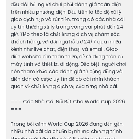
đầu đòi hỏi người chơi phải đánh giá toàn diện
trên nhiều phương diện. Đầu tiên là tốc độ xử lý
giao dịch nạp và rút tiền, trong đó các nhà cái
uy tín thường xử lý trong vòng vài phút đến 24
giờ. Tiếp theo là chất lượng dịch vụ chăm sóc
khách hàng, với đội ngũ hỗ trợ 24/7 qua nhiều
kênh như live chat, điện thoại và email. Giao
diện website cần thân thiện, dễ sử dụng trên cả
máy tính và thiết bị di động. Đặc biệt, người chơi
nên tham khảo các đánh giá từ cộng đồng và
diễn đàn cá cược uy tín để có cái nhìn khách
quan về chất lượng dịch vụ của từng nhà cái.
=== Các Nhà Cái Nổi Bật Cho World Cup 2026
===
Trong bối cảnh World Cup 2026 đang đến gần,
nhiều nhà cái đã chuẩn bị những chương trình
khuyến mãi hấp dẫn và tỷ lệ cược cạnh tranh.