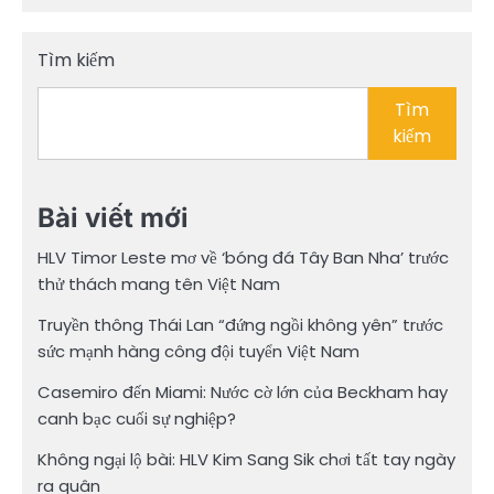
Tìm kiếm
Tìm
kiếm
Bài viết mới
HLV Timor Leste mơ về ‘bóng đá Tây Ban Nha’ trước
thử thách mang tên Việt Nam
Truyền thông Thái Lan “đứng ngồi không yên” trước
sức mạnh hàng công đội tuyển Việt Nam
Casemiro đến Miami: Nước cờ lớn của Beckham hay
canh bạc cuối sự nghiệp?
Không ngại lộ bài: HLV Kim Sang Sik chơi tất tay ngày
ra quân