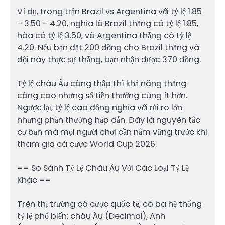
Ví dụ, trong trận Brazil vs Argentina với tỷ lệ 1.85
– 3.50 – 4.20, nghĩa là Brazil thắng có tỷ lệ 1.85,
hòa có tỷ lệ 3.50, và Argentina thắng có tỷ lệ
4.20. Nếu bạn đặt 200 đồng cho Brazil thắng và
đội này thực sự thắng, bạn nhận được 370 đồng.
Tỷ lệ châu Âu càng thấp thì khả năng thắng
càng cao nhưng số tiền thưởng cũng ít hơn.
Ngược lại, tỷ lệ cao đồng nghĩa với rủi ro lớn
nhưng phần thưởng hấp dẫn. Đây là nguyên tắc
cơ bản mà mọi người chơi cần nắm vững trước khi
tham gia cá cược World Cup 2026.
== So Sánh Tỷ Lệ Châu Âu Với Các Loại Tỷ Lệ
Khác ==
Trên thị trường cá cược quốc tế, có ba hệ thống
tỷ lệ phổ biến: châu Âu (Decimal), Anh