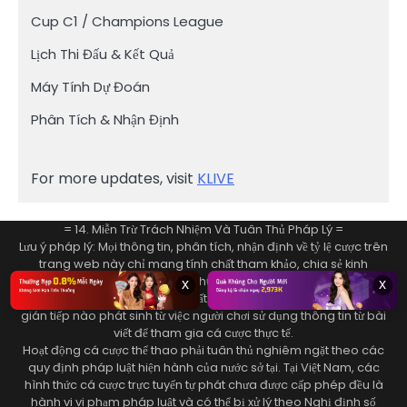
Cup C1 / Champions League
Lịch Thi Đấu & Kết Quả
Máy Tính Dự Đoán
Phân Tích & Nhận Định
For more updates, visit
KLIVE
= 14. Miễn Trừ Trách Nhiệm Và Tuân Thủ Pháp Lý =
Lưu ý pháp lý: Mọi thông tin, phân tích, nhận định về tỷ lệ cược trên
trang web này chỉ mang tính chất tham khảo, chia sẻ kinh
nghiệm học thuật và giải trí đơn thuần. Chúng tôi không chịu trách
x
x
nhiệm pháp lý cho bất kỳ tổn thất tài chính, thiệt hại trực tiếp hoặc
gián tiếp nào phát sinh từ việc người chơi sử dụng thông tin từ bài
viết để tham gia cá cược thực tế.
Hoạt động cá cược thể thao phải tuân thủ nghiêm ngặt theo các
quy định pháp luật hiện hành của nước sở tại. Tại Việt Nam, các
hình thức cá cược trực tuyến tự phát chưa được cấp phép đều là
hành vi vi phạm pháp luật và có thể bị xử lý theo Nghị định số