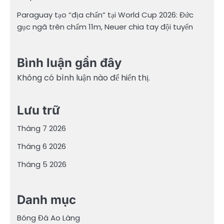
Paraguay tạo “địa chấn” tại World Cup 2026: Đức
gục ngã trên chấm 11m, Neuer chia tay đội tuyển
Bình luận gần đây
Không có bình luận nào để hiển thị.
Lưu trữ
Tháng 7 2026
Tháng 6 2026
Tháng 5 2026
Danh mục
Bóng Đá Ao Làng