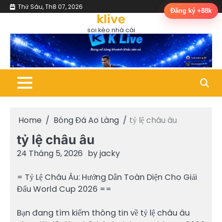
Skip
Thứ Sáu, Th8 07, 2026
Bóng
Cup
Lịch
Máy
Phân
trực
Đăng ký +88k
Đá
C1
Thi
Tính
Tích
tiếp
to
klive
Ao
/
Đấu
Dự
&
bón
Làng
Champions
&
Đoán
Nhận
đá
content
soi kèo nhà cái
League
Kết
Định
Quả
Home
Bóng Đá Ao Làng
tỷ lệ châu âu
tỷ lệ châu âu
24 Tháng 5, 2026
by
jacky
= Tỷ Lệ Châu Âu: Hướng Dẫn Toàn Diện Cho Giải
Đấu World Cup 2026 ==
Bạn đang tìm kiếm thông tin về tỷ lệ châu âu