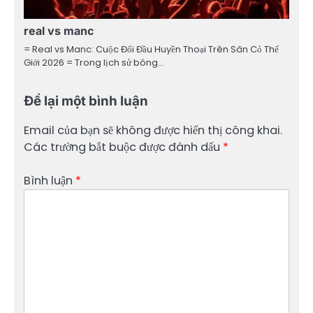
real vs manc
= Real vs Manc: Cuộc Đối Đầu Huyền Thoại Trên Sân Cỏ Thế
Giới 2026 = Trong lịch sử bóng…
Để lại một bình luận
Email của bạn sẽ không được hiển thị công khai.
Các trường bắt buộc được đánh dấu
*
Bình luận
*