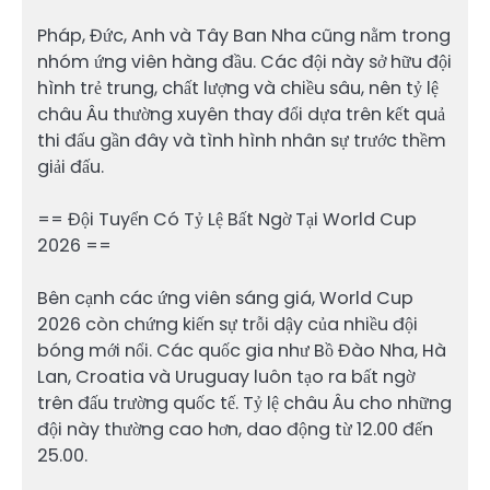
Pháp, Đức, Anh và Tây Ban Nha cũng nằm trong
nhóm ứng viên hàng đầu. Các đội này sở hữu đội
hình trẻ trung, chất lượng và chiều sâu, nên tỷ lệ
châu Âu thường xuyên thay đổi dựa trên kết quả
thi đấu gần đây và tình hình nhân sự trước thềm
giải đấu.
== Đội Tuyển Có Tỷ Lệ Bất Ngờ Tại World Cup
2026 ==
Bên cạnh các ứng viên sáng giá, World Cup
2026 còn chứng kiến sự trỗi dậy của nhiều đội
bóng mới nổi. Các quốc gia như Bồ Đào Nha, Hà
Lan, Croatia và Uruguay luôn tạo ra bất ngờ
trên đấu trường quốc tế. Tỷ lệ châu Âu cho những
đội này thường cao hơn, dao động từ 12.00 đến
25.00.