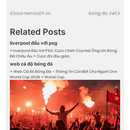
bournemouth vs
bong da .net
Điều
hướng
Related Posts
bài
liverpool đấu với psg
viết
= Liverpool Đấu Với PSG: Cuộc Chiến Của Hai Ông Lớn Bóng
Đá Châu Âu = Cuộc đối đầu giữa…
web cá độ bóng đá
= Web Cá Độ Bóng Đá – Thông Tin Cần Biết Cho Người Chơi
World Cup 2026 = World Cup…