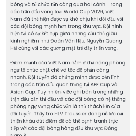
bóng và tổ chức tấn công qua hai cánh. Trong
các trận đấu vòng loại World Cup 2026, Việt
Nam đã thể hiện được sự khó chịu khi đối đầu với
các đội bóng mạnh hơn trong khu vực. Đội hình
hiện tại có sự kết hợp giữa những cầu thủ giàu
kinh nghiệm như Đoàn Văn Hậu, Nguyễn Quang
Hải cùng với các gương mặt trẻ đầy triển vọng.
Điểm mạnh của Việt Nam nằm ở khả năng phòng
ngự tổ chức chặt chẽ và tốc độ phản công
nhanh. Đội tuyển đã chứng minh được bản lĩnh
trong các trận đấu quan trọng tại AFF Cup và
Asian Cup. Tuy nhiên, việc ghi bàn trong những
trận đấu cần thi đấu với các đội bóng có hệ thống
phòng ngự vững chắc vẫn là thử thách lớn của
đội tuyển. Thầy trò HLV Troussier đang nỗ lực cải
thiện khâu dứt điểm để có thể cạnh tranh trực
tiếp với các đội bóng hàng đầu khu vực Đông
Nam Á.