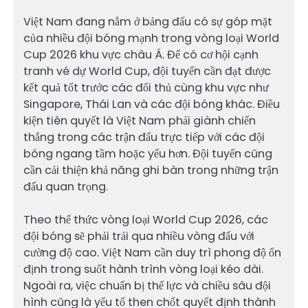
Việt Nam đang nằm ở bảng đấu có sự góp mặt
của nhiều đội bóng mạnh trong vòng loại World
Cup 2026 khu vực châu Á. Để có cơ hội cạnh
tranh vé dự World Cup, đội tuyển cần đạt được
kết quả tốt trước các đối thủ cùng khu vực như
Singapore, Thái Lan và các đội bóng khác. Điều
kiện tiên quyết là Việt Nam phải giành chiến
thắng trong các trận đấu trực tiếp với các đội
bóng ngang tầm hoặc yếu hơn. Đội tuyển cũng
cần cải thiện khả năng ghi bàn trong những trận
đấu quan trọng.
Theo thể thức vòng loại World Cup 2026, các
đội bóng sẽ phải trải qua nhiều vòng đấu với
cường độ cao. Việt Nam cần duy trì phong độ ổn
định trong suốt hành trình vòng loại kéo dài.
Ngoài ra, việc chuẩn bị thể lực và chiều sâu đội
hình cũng là yếu tố then chốt quyết định thành