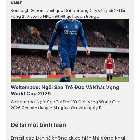
quan
Bentleigh Greens vượt qua Dandenong City với tỷ số 2-1 tại
vòng 21 Victoria NPL, một kết quả quan trọng…
Woltemade: Ngôi Sao Trẻ Đức Và Khát Vọng
World Cup 2026
Woltemade: Ngôi Sao Trẻ Đức Và Khát Vọng World Cup
2026 Chỉ còn đúng một ngày nữa, vào ngày 11…
Để lại một bình luận
Email của bạn sẽ không được hiển thị công khai.