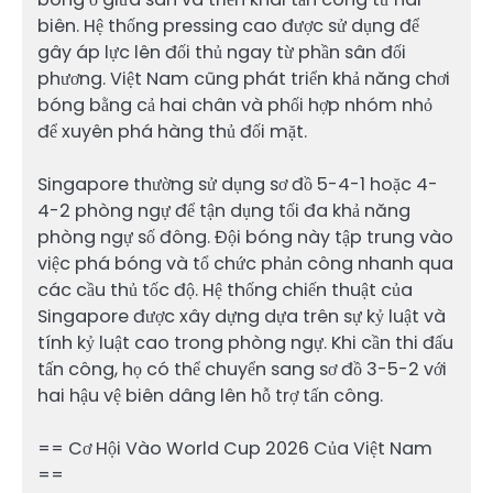
biên. Hệ thống pressing cao được sử dụng để
gây áp lực lên đối thủ ngay từ phần sân đối
phương. Việt Nam cũng phát triển khả năng chơi
bóng bằng cả hai chân và phối hợp nhóm nhỏ
để xuyên phá hàng thủ đối mặt.
Singapore thường sử dụng sơ đồ 5-4-1 hoặc 4-
4-2 phòng ngự để tận dụng tối đa khả năng
phòng ngự số đông. Đội bóng này tập trung vào
việc phá bóng và tổ chức phản công nhanh qua
các cầu thủ tốc độ. Hệ thống chiến thuật của
Singapore được xây dựng dựa trên sự kỷ luật và
tính kỷ luật cao trong phòng ngự. Khi cần thi đấu
tấn công, họ có thể chuyển sang sơ đồ 3-5-2 với
hai hậu vệ biên dâng lên hỗ trợ tấn công.
== Cơ Hội Vào World Cup 2026 Của Việt Nam
==