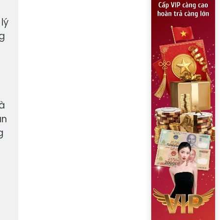
lý
ng
là
ân
g