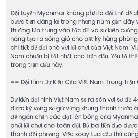
Đội tuyển Myanmar không phải là đối thủ dễ 
bước tiến đáng kể trong những năm gần đây 
thường tập trung vào tốc độ và sự kiên cường
năng tạo ra sóng gió cho bất kỳ hàng phòng
chi tiết để đối phó với lối chơi của Việt Nam. V
Nam chuẩn bị tốt nhất cho trận đấu. Yếu tố th
trong trận đấu này.
== Đội Hình Dự Kiến Của Việt Nam Trong Tr
Dự kiến đội hình Việt Nam sẽ ra sân với sơ đồ
được kỳ vọng sẽ giữ vững khung thành trước áp
để ngăn chặn các đợt lên bóng của Myanmar. H
phối lối chơi cho toàn đội. Bộ ba tiền đạo được
thành đối phương. Việc xoay tua cầu thủ cũn