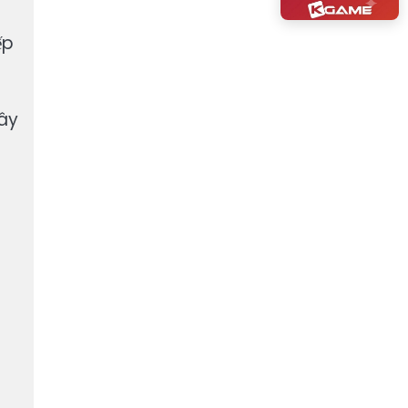
ếp
Đây