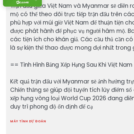
Trận đấu giữa Việt Nam và Myanmar sẽ diễn ra
mộ có thể theo dõi trực tiếp trận đấu trên các
phù hợp với múi giờ Việt Nam để thuận tiện ch
được phát hành để phục vụ người hâm mộ. Ban
các tiện ích cho khán giả. Các cầu thủ cần có 
là sự kiện thể thao được mong đợi nhất trong
== Tình Hình Bảng Xếp Hạng Sau Khi Việt Na
Kết quả trận đấu với Myanmar sẽ ảnh hưởng trực
Chiến thắng sẽ giúp đội tuyển tích lũy điểm s
xếp hạng vòng loại World Cup 2026 đang diễn r
duy trì phong độ ổn định để cạ
MÁY TÍNH DỰ ĐOÁN