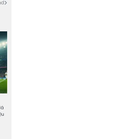
nd
đá
ệu