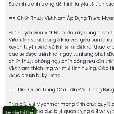
Sự cạnh tranh trong đội hình là yếu tố tích cự
== Chiến Thuật Việt Nam Áp Dụng Trước My
Huấn luyện viên Việt Nam đã xây dựng chiến t
Việc kiểm soát bóng ở khu vực giữa sân là ưu
xuyên tuyến sẽ là vũ khí lợi hại để khai thác 
cao sẽ được triển khai ngay từ những phút đầ
chiến thuật phòng ngự phản công nếu cần thiết. 
Việt Nam thích ứng với mọi tình huống. Các t
được chuẩn bị kỹ lưỡng.
== Tầm Quan Trọng Của Trận Đấu Trong Bảng
Trận đấu với Myanmar mang tính chất quyết đị
×
đều có ý nghĩa đặc biệt quan trọng đối với vị 