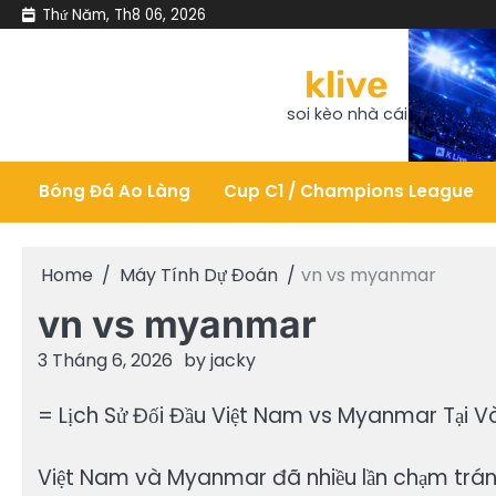
Skip
Thứ Năm, Th8 06, 2026
to
content
klive
soi kèo nhà cái
Bóng Đá Ao Làng
Cup C1 / Champions League
Home
Máy Tính Dự Đoán
vn vs myanmar
vn vs myanmar
3 Tháng 6, 2026
by
jacky
= Lịch Sử Đối Đầu Việt Nam vs Myanmar Tại 
Việt Nam và Myanmar đã nhiều lần chạm trán 