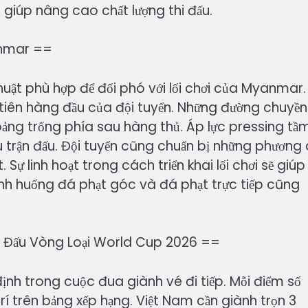
c giúp nâng cao chất lượng thi đấu.
anmar ==
huật phù hợp để đối phó với lối chơi của Myanmar.
 tiên hàng đầu của đội tuyển. Những đường chuyền
khoảng trống phía sau hàng thủ. Áp lực pressing tầ
u trận đấu. Đội tuyển cũng chuẩn bị những phương
Sự linh hoạt trong cách triển khai lối chơi sẽ giúp
ình huống đá phạt góc và đá phạt trực tiếp cũng
 Đấu Vòng Loại World Cup 2026 ==
nh trong cuộc đua giành vé đi tiếp. Mỗi điểm số
trí trên bảng xếp hạng. Việt Nam cần giành trọn 3