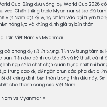
World Cup. Bảng đấu vòng loại World Cup 2026 có
u vực. Chiến thắng trước Myanmar sẽ tạo đà tâm 
ộ Việt Nam đặt kỳ vọng rất lớn vào đội tuyển tro
hiện năng lực và khẳng định giá trị bản thân.
ng Trận Việt Nam vs Myanmar =
g có phong độ rất ấn tượng. Tiền vệ trung tâm sẽ 
iữa sân. Tiền đạo cánh có tốc độ và kỹ thuật cá nh
vệ lĩnh ngự sẽ là chốt chặn quan trọng nhất nơi hàn
ự tập trung cao độ để ngăn chặn các pha dứt điểm
i để khẳng định bản thân trong trận đấu này. Sự
n chốt cho thành công của Việt Nam.
iệt Nam vs Myanmar =