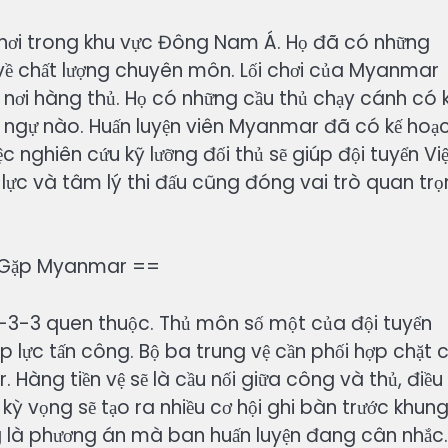
chơi trong khu vực Đông Nam Á. Họ đã có những
về chất lượng chuyên môn. Lối chơi của Myanmar
 nơi hàng thủ. Họ có những cầu thủ chạy cánh có 
 ngự nào. Huấn luyện viên Myanmar đã có kế hoạ
iệc nghiên cứu kỹ lưỡng đối thủ sẽ giúp đội tuyển Vi
ể lực và tâm lý thi đấu cũng đóng vai trò quan tr
ận Gặp Myanmar ==
 4-3-3 quen thuộc. Thủ môn số một của đội tuyển
 lực tấn công. Bộ ba trung vệ cần phối hợp chặt 
àng tiền vệ sẽ là cầu nối giữa công và thủ, điều
 kỳ vọng sẽ tạo ra nhiều cơ hội ghi bàn trước khun
g là phương án mà ban huấn luyện đang cân nhắc.