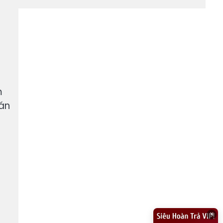
m
 án
×