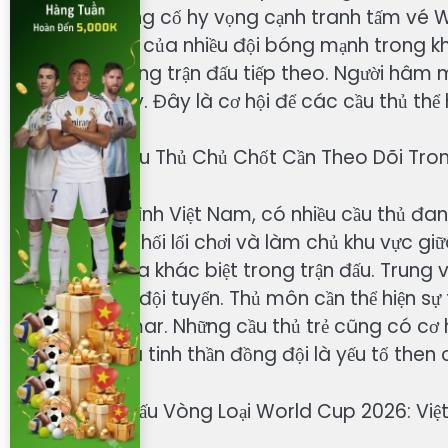
điểm để củng cố hy vọng cạnh tranh tấm vé 
sự góp mặt của nhiều đội bóng mạnh trong kh
tốt cho những trận đấu tiếp theo. Người hâm m
trận cầu này. Đây là cơ hội để các cầu thủ thể 
= Những Cầu Thủ Chủ Chốt Cần Theo Dõi Tro
Trong đội hình Việt Nam, có nhiều cầu thủ đan
người điều phối lối chơi và làm chủ khu vực g
có thể tạo ra khác biệt trong trận đấu. Trung 
phòng ngự đội tuyển. Thủ môn cần thể hiện s
của Myanmar. Những cầu thủ trẻ cũng có cơ hộ
đoàn kết và tinh thần đồng đội là yếu tố the
= Lịch Thi Đấu Vòng Loại World Cup 2026: V