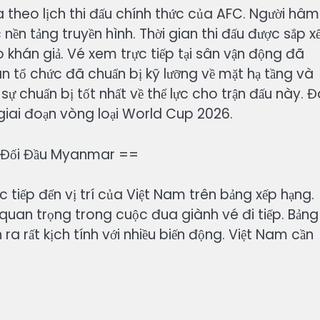
 theo lịch thi đấu chính thức của AFC. Người hâm
 nền tảng truyền hình. Thời gian thi đấu được sắp x
o khán giả. Vé xem trực tiếp tại sân vận động đã
 tổ chức đã chuẩn bị kỹ lưỡng về mặt hạ tầng và
sự chuẩn bị tốt nhất về thể lực cho trận đấu này. 
 giai đoạn vòng loại World Cup 2026.
m Đối Đầu Myanmar ==
 tiếp đến vị trí của Việt Nam trên bảng xếp hạng.
ố quan trọng trong cuộc đua giành vé đi tiếp. Bảng
a rất kịch tính với nhiều biến động. Việt Nam cần