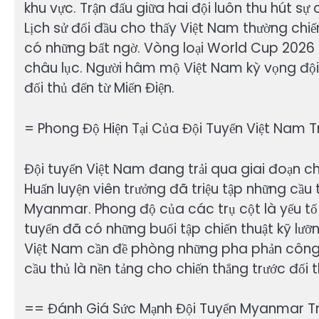
khu vực. Trận đấu giữa hai đội luôn thu hút 
Lịch sử đối đầu cho thấy Việt Nam thường ch
có những bất ngờ. Vòng loại World Cup 2026 là 
châu lục. Người hâm mộ Việt Nam kỳ vọng đội 
đối thủ đến từ Miến Điện.
= Phong Độ Hiện Tại Của Đội Tuyển Việt Nam
Đội tuyển Việt Nam đang trải qua giai đoạn 
Huấn luyện viên trưởng đã triệu tập những cầu 
Myanmar. Phong độ của các trụ cột là yếu tố t
tuyển đã có những buổi tập chiến thuật kỹ lưỡ
Việt Nam cần đề phòng những pha phản công
cầu thủ là nền tảng cho chiến thắng trước đối 
== Đánh Giá Sức Mạnh Đội Tuyển Myanmar T