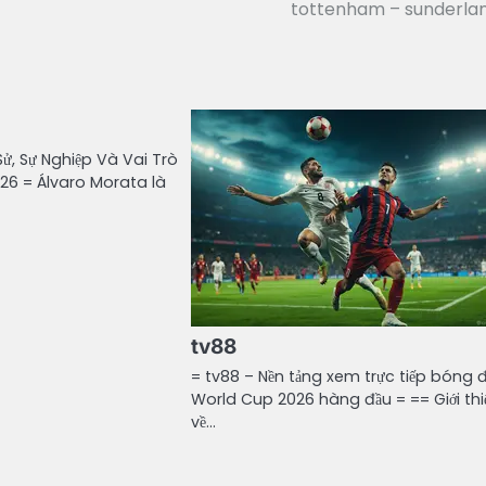
tottenham – sunderla
Sử, Sự Nghiệp Và Vai Trò
26 = Álvaro Morata là
tv88
= tv88 – Nền tảng xem trực tiếp bóng 
World Cup 2026 hàng đầu = == Giới thi
về…