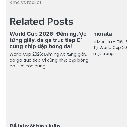
mc vs real c1
Điều
hướng
Related Posts
bài
viết
World Cup 2026: Đếm ngược
morata
từng giây, da ga truc tiep C1
= Morata – Tiểu 
cùng nhịp đập bóng đá!
Tại World Cup 20
một trong…
World Cup 2026: Đếm ngược từng giây,
da ga truc tiep C1 cùng nhịp đập bóng
đá! Chỉ còn đúng…
Để lại một bình luận