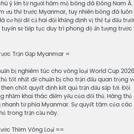
sự chú ý lớn từ người hâm mộ bóng đá Đông Nam Á.
iếm ưu thế trước Myanmar, tuy nhiên bóng đá luôn
cơ hội để cả hai đội khẳng định vị thế tại đấu trư
tuyển sẽ tiếp tục duy trì phong độ ấn tượng trước
 Trước Trận Gặp Myanmar =
chuẩn bị nghiêm túc cho vòng loại World Cup 2026
thủ tốt nhất để chuẩn bị cho trận đấu quan trọng v
hen chốt quyết định kết quả trận đấu sắp tới. Đội
ng nhằm khai thác điểm yếu của đối thủ. Hàng thủ
 nhanh từ phía Myanmar. Sự quyết tâm của các
thủ trong trận cầu này.
rước Thềm Vòng Loại ==