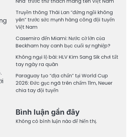
Nha’ trước thử thách mang tên Việt Nam
Truyền thông Thái Lan “đứng ngồi không
yên” trước sức mạnh hàng công đội tuyển
ờng
Việt Nam
Casemiro đến Miami: Nước cờ lớn của
Beckham hay canh bạc cuối sự nghiệp?
Không ngại lộ bài: HLV Kim Sang Sik chơi tất
tay ngày ra quân
.
Paraguay tạo “địa chấn” tại World Cup
ới
2026: Đức gục ngã trên chấm 11m, Neuer
chia tay đội tuyển
Bình luận gần đây
Không có bình luận nào để hiển thị.