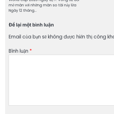
mở màn với những màn so tài nảy lửa
Ngày 12 tháng…
Để lại một bình luận
Email của bạn sẽ không được hiển thị công kha
Bình luận
*