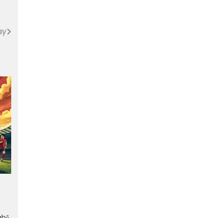
ay
ghệ