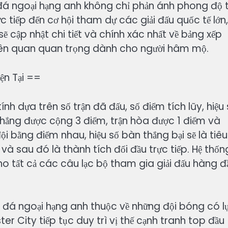
đá ngoại hạng anh không chỉ phản ánh phong độ t
tiếp đến cơ hội tham dự các giải đấu quốc tế lớn,
sẽ cập nhật chi tiết và chính xác nhất về bảng xếp
iên quan quan trọng dành cho người hâm mộ.
ện Tại ==
h dựa trên số trận đã đấu, số điểm tích lũy, hiệu 
 thắng được cộng 3 điểm, trận hòa được 1 điểm và
i bằng điểm nhau, hiệu số bàn thắng bại sẽ là tiêu
 và sau đó là thành tích đối đầu trực tiếp. Hệ thốn
 tất cả các câu lạc bộ tham gia giải đấu hàng đ
ng đá ngoại hạng anh thuộc về những đội bóng có l
r City tiếp tục duy trì vị thế cạnh tranh top đầu