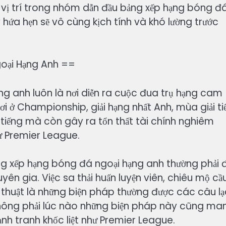
nh vị trí trong nhóm dẫn đầu bảng xếp hạng bóng đ
hứa hẹn sẽ vô cùng kịch tính và khó lường trước
goại Hạng Anh ==
g anh luôn là nơi diễn ra cuộc đua trụ hạng cam
ơi ở Championship, giải hạng nhất Anh, mùa giải ti
 tiếng mà còn gây ra tổn thất tài chính nghiêm
ừ Premier League.
g xếp hạng bóng đá ngoại hạng anh thường phải đ
yên gia. Việc sa thải huấn luyện viên, chiêu mộ cầ
 thuật là những biện pháp thường được các câu lạ
, không phải lúc nào những biện pháp này cũng ma
ạnh tranh khốc liệt như Premier League.