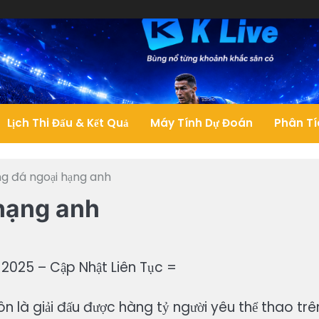
Lịch Thi Đấu & Kết Quả
Máy Tính Dự Đoán
Phân Tí
g đá ngoại hạng anh
hạng anh
2025 – Cập Nhật Liên Tục =
 là giải đấu được hàng tỷ người yêu thể thao trê