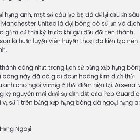
ại hạng anh, một số câu lạc bộ đã để lại dấu ấn sâu
ỷ. Manchester United là đội bóng có số lần vô địch
 gồm cả thời kỳ trước khi giải đấu đổi tên thành
n là huấn luyện viên huyền thoại đã kiến tạo nên
nh.
thành công nhất trong lịch sử bảng xếp hạng bón
ội bóng này đã có giai đoạn hoàng kim dưới thời
tranh cho ngôi vương ở thời điểm hiện tại. Arsenal 
ng kỷ nguyên mới dưới sự dẫn dắt của Pep Guardio
 vị số 1 trên bảng xếp hạng bóng đá ngoại hạng a
 Hạng Ngoại