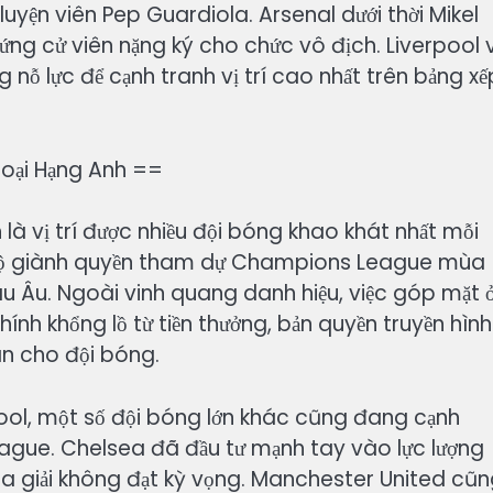
 luyện viên Pep Guardiola. Arsenal dưới thời Mikel
ứng cử viên nặng ký cho chức vô địch. Liverpool v
nỗ lực để cạnh tranh vị trí cao nhất trên bảng xế
goại Hạng Anh ==
à vị trí được nhiều đội bóng khao khát nhất mỗi
ạc bộ giành quyền tham dự Champions League mùa
hâu Âu. Ngoài vinh quang danh hiệu, việc góp mặt 
h khổng lồ từ tiền thưởng, bản quyền truyền hình
ân cho đội bóng.
ool, một số đội bóng lớn khác cũng đang cạnh
ague. Chelsea đã đầu tư mạnh tay vào lực lượng
mùa giải không đạt kỳ vọng. Manchester United cũ