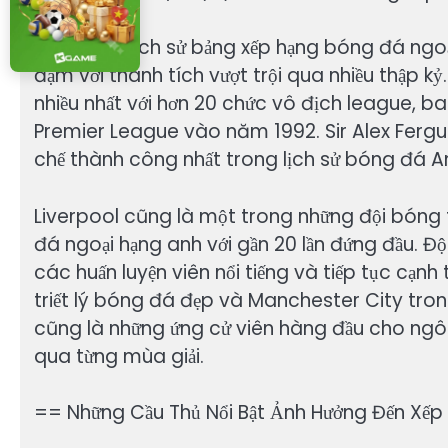
Khi nhìn lại lịch sử bảng xếp hạng bóng đá ngo
đậm với thành tích vượt trội qua nhiều thập k
nhiều nhất với hơn 20 chức vô địch league, bao
Premier League vào năm 1992. Sir Alex Ferguso
chế thành công nhất trong lịch sử bóng đá A
Liverpool cũng là một trong những đội bóng 
đá ngoại hạng anh với gần 20 lần đứng đầu. Đ
các huấn luyện viên nổi tiếng và tiếp tục cạnh 
triết lý bóng đá đẹp và Manchester City tro
cũng là những ứng cử viên hàng đầu cho ngôi
qua từng mùa giải.
== Những Cầu Thủ Nổi Bật Ảnh Hưởng Đến Xếp