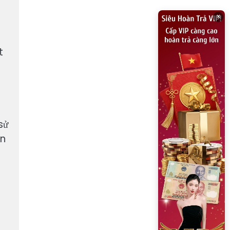
×
t
ó
sử
ận