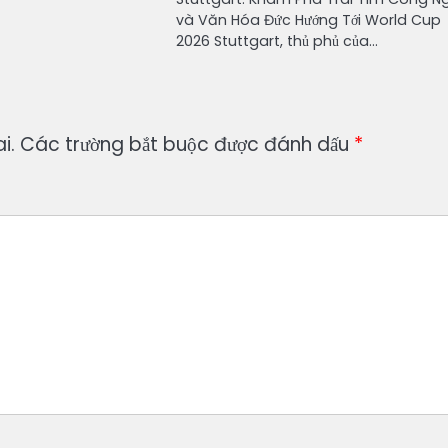
và Văn Hóa Đức Hướng Tới World Cup
2026 Stuttgart, thủ phủ của…
i.
Các trường bắt buộc được đánh dấu
*