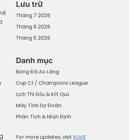
Lưu trữ
ới
Tháng 7 2026
p
Tháng 6 2026
Tháng 5 2026
Danh mục
Bóng Đá Ao Làng
ở
Cup C1 / Champions League
Lịch Thi Đấu & Kết Quả
Máy Tính Dự Đoán
Phân Tích & Nhận Định
ng
For more updates, visit
KLIVE