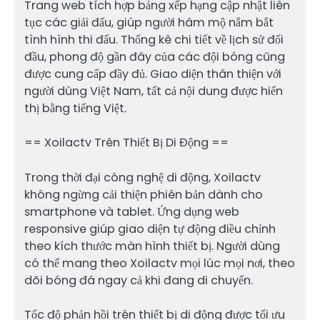
Trang web tích hợp bảng xếp hạng cập nhật liên
tục các giải đấu, giúp người hâm mộ nắm bắt
tình hình thi đấu. Thống kê chi tiết về lịch sử đối
đầu, phong độ gần đây của các đội bóng cũng
được cung cấp đầy đủ. Giao diện thân thiện với
người dùng Việt Nam, tất cả nội dung được hiển
thị bằng tiếng Việt.
== Xoilactv Trên Thiết Bị Di Động ==
Trong thời đại công nghệ di động, Xoilactv
không ngừng cải thiện phiên bản dành cho
smartphone và tablet. Ứng dụng web
responsive giúp giao diện tự động điều chỉnh
theo kích thước màn hình thiết bị. Người dùng
có thể mang theo Xoilactv mọi lúc mọi nơi, theo
dõi bóng đá ngay cả khi đang di chuyển.
Tốc độ phản hồi trên thiết bị di động được tối ưu