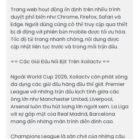
Trang web hoạt động ổn định trên nhiều trình
duyệt phổ biến như Chrome, Firefox, Safari và
Edge. Người dùng cũng có thể truy cập qua thiết
bị di động với phiên bản mobile được tối ưu hóa.
Tốc độ tải trang nhanh chóng, nội dung được
cập nhật liên tục trước và trong mỗi trận đấu.
== Các Giải Đấu Nổi Bật Trên Xoilactv ==
Ngoài World Cup 2026, Xoilactv còn phát sóng
đa dạng các giải đấu hàng đầu thế giới. Premier
League với những trận đấu kịch tính giữa các
ông lớn như Manchester United, Liverpool,
Arsenal luôn thu hút lượng lớn người xem. La Liga
với sự góp mặt của Real Madrid, Barcelona
mang đến những màn trình diễn đỉnh cao.
Champions League là sân chơi của những câu