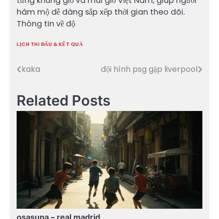
từng khung giờ và múi giờ Việt Nam, giúp người
hâm mộ dễ dàng sắp xếp thời gian theo dõi.
Thông tin về độ
LỊCH THI ĐẤU & KẾT QUẢ
kaka
đội hình psg gặp liverpool
Điều
hướng
Related Posts
bài
viết
osasuna – real madrid