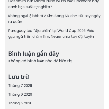
Casemiro đến Miami: Nước cờ lớn của Beckham hay
canh bạc cuối sự nghiệp?
Không ngại lộ bài: HLV Kim Sang Sik chơi tất tay ngày
ra quân
Paraguay tạo “địa chấn” tại World Cup 2026: Đức
gục ngã trên chấm 11m, Neuer chia tay đội tuyển
Bình luận gần đây
Không có bình luận nào để hiển thị.
Lưu trữ
Tháng 7 2026
Tháng 6 2026
Tháng 5 2026