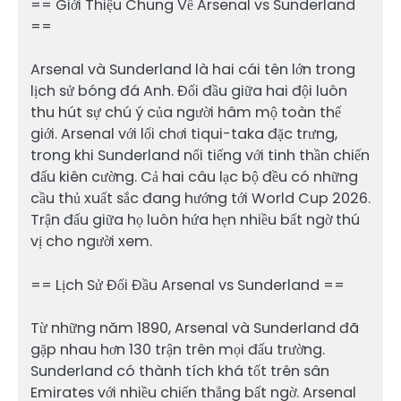
== Giới Thiệu Chung Về Arsenal vs Sunderland
==
Arsenal và Sunderland là hai cái tên lớn trong
lịch sử bóng đá Anh. Đối đầu giữa hai đội luôn
thu hút sự chú ý của người hâm mộ toàn thế
giới. Arsenal với lối chơi tiqui-taka đặc trưng,
trong khi Sunderland nổi tiếng với tinh thần chiến
đấu kiên cường. Cả hai câu lạc bộ đều có những
cầu thủ xuất sắc đang hướng tới World Cup 2026.
Trận đấu giữa họ luôn hứa hẹn nhiều bất ngờ thú
vị cho người xem.
== Lịch Sử Đối Đầu Arsenal vs Sunderland ==
Từ những năm 1890, Arsenal và Sunderland đã
gặp nhau hơn 130 trận trên mọi đấu trường.
Sunderland có thành tích khá tốt trên sân
Emirates với nhiều chiến thắng bất ngờ. Arsenal