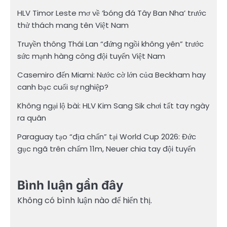
HLV Timor Leste mơ về ‘bóng đá Tây Ban Nha’ trước
thử thách mang tên Việt Nam
Truyền thông Thái Lan “đứng ngồi không yên” trước
sức mạnh hàng công đội tuyển Việt Nam
Casemiro đến Miami: Nước cờ lớn của Beckham hay
canh bạc cuối sự nghiệp?
Không ngại lộ bài: HLV Kim Sang Sik chơi tất tay ngày
ra quân
Paraguay tạo “địa chấn” tại World Cup 2026: Đức
gục ngã trên chấm 11m, Neuer chia tay đội tuyển
Bình luận gần đây
Không có bình luận nào để hiển thị.