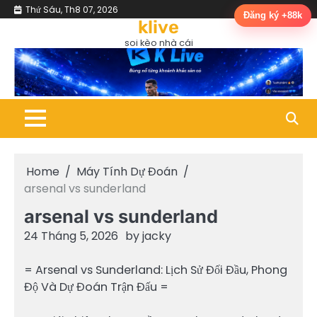
Skip
Thứ Sáu, Th8 07, 2026
Bóng
Cup
Lịch
Máy
Phân
trực
Đăng ký +88k
Đá
C1
Thi
Tính
Tích
tiếp
to
klive
Ao
/
Đấu
Dự
&
bón
Làng
Champions
&
Đoán
Nhận
đá
content
soi kèo nhà cái
League
Kết
Định
Quả
Home
Máy Tính Dự Đoán
arsenal vs sunderland
arsenal vs sunderland
24 Tháng 5, 2026
by
jacky
= Arsenal vs Sunderland: Lịch Sử Đối Đầu, Phong
Độ Và Dự Đoán Trận Đấu =