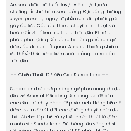
Arsenal dưới thời huấn luyện viên hiện tại ưa
chuộng lối chơi kiểm soát bóng. Đội bóng thường
xuyên pressing ngay từ phần sân đối phương để
gây áp lực. Các cầu thủ di chuyển linh hoạt và
hoán đổi vị trí liên tục trong trận đấu. Phương
pháp phát động tấn công từ hàng phòng ngự
được áp dụng nhất quán. Arsenal thường chiếm
ưu thế về thời lượng kiểm soát bóng trong các
trận đấu.
== Chiến Thuật Dự Kiến Của Sunderland ==
Sunderland sẽ chơi phòng ngự phản công khi đối
đầu với Arsenal. Đội bóng tận dụng tốc độ của
các cầu thủ chạy cánh để phản kích. Hàng tiền vệ
được bố trí để cắt đứt các đường chuyền của đối
thủ. Lối chơi tập thể và kỷ luật chiến thuật là điểm
mạnh của Sunderland. Đội bóng sẵn sàng chơi
với cường độ cao trong suốt 90 phút thi đấu.