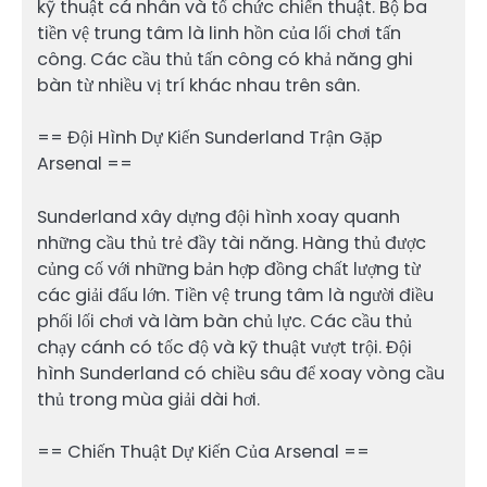
kỹ thuật cá nhân và tổ chức chiến thuật. Bộ ba
tiền vệ trung tâm là linh hồn của lối chơi tấn
công. Các cầu thủ tấn công có khả năng ghi
bàn từ nhiều vị trí khác nhau trên sân.
== Đội Hình Dự Kiến Sunderland Trận Gặp
Arsenal ==
Sunderland xây dựng đội hình xoay quanh
những cầu thủ trẻ đầy tài năng. Hàng thủ được
củng cố với những bản hợp đồng chất lượng từ
các giải đấu lớn. Tiền vệ trung tâm là người điều
phối lối chơi và làm bàn chủ lực. Các cầu thủ
chạy cánh có tốc độ và kỹ thuật vượt trội. Đội
hình Sunderland có chiều sâu để xoay vòng cầu
thủ trong mùa giải dài hơi.
== Chiến Thuật Dự Kiến Của Arsenal ==