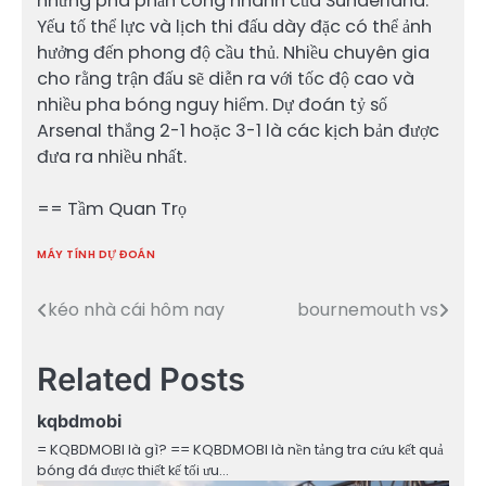
những pha phản công nhanh của Sunderland.
Yếu tố thể lực và lịch thi đấu dày đặc có thể ảnh
hưởng đến phong độ cầu thủ. Nhiều chuyên gia
cho rằng trận đấu sẽ diễn ra với tốc độ cao và
nhiều pha bóng nguy hiểm. Dự đoán tỷ số
Arsenal thắng 2-1 hoặc 3-1 là các kịch bản được
đưa ra nhiều nhất.
== Tầm Quan Trọ
MÁY TÍNH DỰ ĐOÁN
kéo nhà cái hôm nay
bournemouth vs
Điều
hướng
Related Posts
bài
kqbdmobi
viết
= KQBDMOBI là gì? == KQBDMOBI là nền tảng tra cứu kết quả
bóng đá được thiết kế tối ưu…