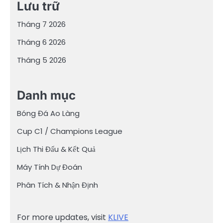
Lưu trữ
Tháng 7 2026
Tháng 6 2026
Tháng 5 2026
Danh mục
Bóng Đá Ao Làng
Cup C1 / Champions League
Lịch Thi Đấu & Kết Quả
Máy Tính Dự Đoán
Phân Tích & Nhận Định
For more updates, visit
KLIVE