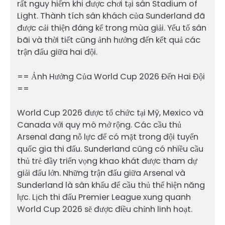
rất nguy hiểm khi được chơi tại sân Stadium of
Light. Thành tích sân khách của Sunderland đã
được cải thiện đáng kể trong mùa giải. Yếu tố sân
bãi và thời tiết cũng ảnh hưởng đến kết quả các
trận đấu giữa hai đội.
== Ảnh Hưởng Của World Cup 2026 Đến Hai Đội
==
World Cup 2026 được tổ chức tại Mỹ, Mexico và
Canada với quy mô mở rộng. Các cầu thủ
Arsenal đang nỗ lực để có mặt trong đội tuyển
quốc gia thi đấu. Sunderland cũng có nhiều cầu
thủ trẻ đầy triển vọng khao khát được tham dự
giải đấu lớn. Những trận đấu giữa Arsenal và
Sunderland là sân khấu để cầu thủ thể hiện năng
lực. Lịch thi đấu Premier League xung quanh
World Cup 2026 sẽ được điều chỉnh linh hoạt.