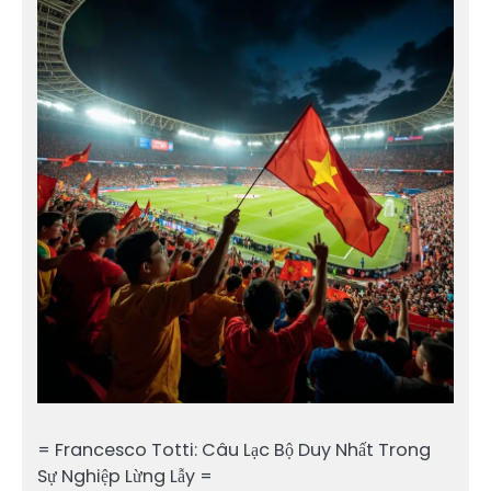
= Francesco Totti: Câu Lạc Bộ Duy Nhất Trong
Sự Nghiệp Lừng Lẫy =