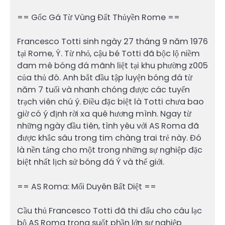
== Gốc Gá Từ Vùng Đất Thủyền Rome ==
Francesco Totti sinh ngày 27 tháng 9 năm 1976
tại Rome, Ý. Từ nhỏ, cậu bé Totti đã bộc lộ niềm
đam mê bóng đá mãnh liệt tại khu phường z005
của thủ đô. Anh bắt đầu tập luyện bóng đá từ
năm 7 tuổi và nhanh chóng được các tuyển
trạch viên chú ý. Điều đặc biệt là Totti chưa bao
giờ có ý định rời xa quê hương mình. Ngay từ
những ngày đầu tiên, tình yêu với AS Roma đã
được khắc sâu trong tim chàng trai trẻ này. Đó
là nền tảng cho một trong những sự nghiệp đặc
biệt nhất lịch sử bóng đá Ý và thế giới.
== AS Roma: Mối Duyên Bất Diệt ==
Cầu thủ Francesco Totti đã thi đấu cho câu lạc
bộ AS Roma trong suốt phần lớn sự nghiệp