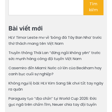
Tìm
kiếm
Bài viết mới
HLV Timor Leste mơ về ‘bóng đá Tây Ban Nha’ trước
thử thách mang tên Việt Nam
Truyền thông Thái Lan “đứng ngồi không yên” trước
sức mạnh hàng công đội tuyển Việt Nam
Casemiro đến Miami: Nước cờ lớn của Beckham hay
canh bạc cuối sự nghiệp?
Không ngại lộ bài: HLV Kim Sang Sik chơi tất tay ngày
ra quân
Paraguay tạo “địa chấn” tại World Cup 2026: Đức
gục ngã trên chấm 11m, Neuer chia tay đội tuyển