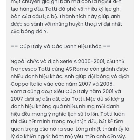
một chuyên gia ghi bàn mà còn là người kiến
tạo hàng đầu. Totti đã phá vỡ nhiều kỷ lục ghi
bàn của câu lạc bộ. Thành tích này giúp anh
được so sánh với những huyền thoại vĩ đại nhất
của bóng đá Ý.
== Cúp Italy Và Các Danh Hiệu Khác ==
Ngoài chức vô địch Serie A 2000-2001, cầu thủ
Francesco Totti cùng AS Roma còn giành được
nhiều danh hiệu khác. Anh giúp đội bóng vô địch
Coppa Italia vào các năm 2007 và 2008.
Roma cũng đoạt Siêu Cúp Italy năm 2001 và
2007 dưới sự dẫn dắt của Totti. Mặc dù số lượng
danh hiệu không quá nhiều, nhưng mỗi danh
hiệu đều mang ý nghĩa lịch sử to lớn. Totti luôn
thi đấu hết mình trong mọi trận đấu, bất kể tầm
quan trọng của nó ra sao. Lòng nhiệt thành ấy là
lý do khiến người hâm mộ yêu mến anh đến vậy.