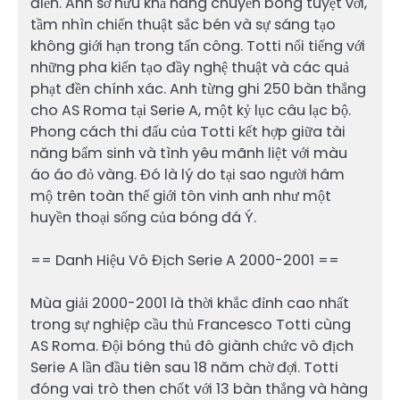
điển. Anh sở hữu khả năng chuyền bóng tuyệt vời,
tầm nhìn chiến thuật sắc bén và sự sáng tạo
không giới hạn trong tấn công. Totti nổi tiếng với
những pha kiến tạo đầy nghệ thuật và các quả
phạt đền chính xác. Anh từng ghi 250 bàn thắng
cho AS Roma tại Serie A, một kỷ lục câu lạc bộ.
Phong cách thi đấu của Totti kết hợp giữa tài
năng bẩm sinh và tình yêu mãnh liệt với màu
áo áo đỏ vàng. Đó là lý do tại sao người hâm
mộ trên toàn thế giới tôn vinh anh như một
huyền thoại sống của bóng đá Ý.
== Danh Hiệu Vô Địch Serie A 2000-2001 ==
Mùa giải 2000-2001 là thời khắc đỉnh cao nhất
trong sự nghiệp cầu thủ Francesco Totti cùng
AS Roma. Đội bóng thủ đô giành chức vô địch
Serie A lần đầu tiên sau 18 năm chờ đợi. Totti
đóng vai trò then chốt với 13 bàn thắng và hàng