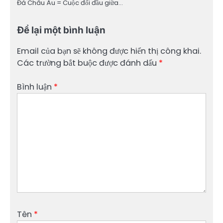
Đá Châu Âu = Cuộc đối đầu giữa…
Để lại một bình luận
Email của bạn sẽ không được hiển thị công khai.
Các trường bắt buộc được đánh dấu
*
Bình luận
*
Tên
*