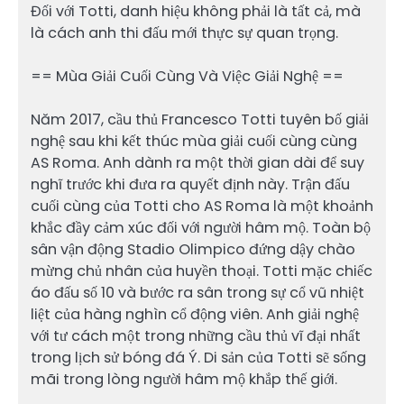
Đối với Totti, danh hiệu không phải là tất cả, mà
là cách anh thi đấu mới thực sự quan trọng.
== Mùa Giải Cuối Cùng Và Việc Giải Nghệ ==
Năm 2017, cầu thủ Francesco Totti tuyên bố giải
nghệ sau khi kết thúc mùa giải cuối cùng cùng
AS Roma. Anh dành ra một thời gian dài để suy
nghĩ trước khi đưa ra quyết định này. Trận đấu
cuối cùng của Totti cho AS Roma là một khoảnh
khắc đầy cảm xúc đối với người hâm mộ. Toàn bộ
sân vận động Stadio Olimpico đứng dậy chào
mừng chủ nhân của huyền thoại. Totti mặc chiếc
áo đấu số 10 và bước ra sân trong sự cổ vũ nhiệt
liệt của hàng nghìn cổ động viên. Anh giải nghệ
với tư cách một trong những cầu thủ vĩ đại nhất
trong lịch sử bóng đá Ý. Di sản của Totti sẽ sống
mãi trong lòng người hâm mộ khắp thế giới.