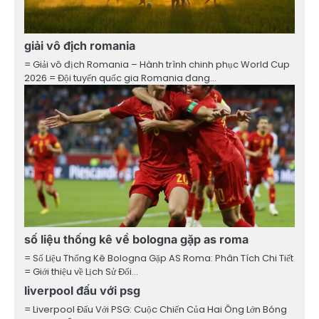
giải vô địch romania
= Giải vô địch Romania – Hành trình chinh phục World Cup
2026 = Đội tuyển quốc gia Romania đang…
số liệu thống kê về bologna gặp as roma
= Số Liệu Thống Kê Bologna Gặp AS Roma: Phân Tích Chi Tiết
= Giới thiệu về Lịch Sử Đối…
liverpool đấu với psg
= Liverpool Đấu Với PSG: Cuộc Chiến Của Hai Ông Lớn Bóng