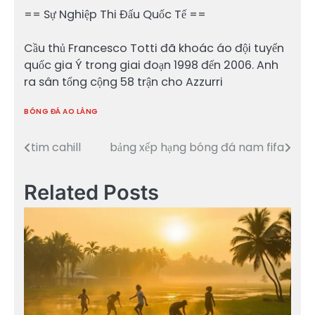
== Sự Nghiệp Thi Đấu Quốc Tế ==
Cầu thủ Francesco Totti đã khoác áo đội tuyển
quốc gia Ý trong giai đoạn 1998 đến 2006. Anh
ra sân tổng cộng 58 trận cho Azzurri
BÓNG ĐÁ AO LÀNG
tim cahill
bảng xếp hạng bóng đá nam fifa
Điều
hướng
Related Posts
bài
viết