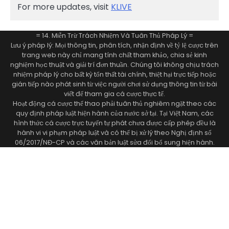
For more updates, visit
KLIVE
= 14. Miễn Trừ Trách Nhiệm Và Tuân Thủ Pháp Lý =
Lưu ý pháp lý: Mọi thông tin, phân tích, nhận định về tỷ lệ cược trên
trang web này chỉ mang tính chất tham khảo, chia sẻ kinh
nghiệm học thuật và giải trí đơn thuần. Chúng tôi không chịu trách
nhiệm pháp lý cho bất kỳ tổn thất tài chính, thiệt hại trực tiếp hoặc
gián tiếp nào phát sinh từ việc người chơi sử dụng thông tin từ bài
viết để tham gia cá cược thực tế.
Hoạt động cá cược thể thao phải tuân thủ nghiêm ngặt theo các
quy định pháp luật hiện hành của nước sở tại. Tại Việt Nam, các
hình thức cá cược trực tuyến tự phát chưa được cấp phép đều là
hành vi vi phạm pháp luật và có thể bị xử lý theo Nghị định số
06/2017/NĐ-CP và các văn bản luật sửa đổi bổ sung hiện hành.