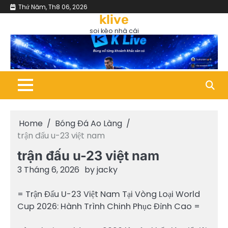
Skip
Thứ Năm, Th8 06, 2026
Bóng
Cup
Lịch
Máy
Phân
trực
Đá
C1
Thi
Tính
Tích
tiếp
to
klive
Ao
/
Đấu
Dự
&
bón
Làng
Champions
&
Đoán
Nhận
đá
content
soi kèo nhà cái
League
Kết
Định
Quả
Home
Bóng Đá Ao Làng
trận đấu u-23 việt nam
trận đấu u-23 việt nam
3 Tháng 6, 2026
by
jacky
= Trận Đấu U-23 Việt Nam Tại Vòng Loại World
Cup 2026: Hành Trình Chinh Phục Đỉnh Cao =