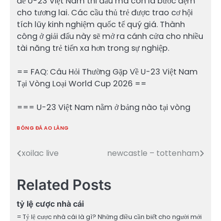
để U-23 Việt Nam thi đấu mà còn là bước đệm
cho tương lai. Các cầu thủ trẻ được trao cơ hội
tích lũy kinh nghiệm quốc tế quý giá. Thành
công ở giải đấu này sẽ mở ra cánh cửa cho nhiều
tài năng trẻ tiến xa hơn trong sự nghiệp.
== FAQ: Câu Hỏi Thường Gặp Về U-23 Việt Nam
Tại Vòng Loại World Cup 2026 ==
=== U-23 Việt Nam nằm ở bảng nào tại vòng
BÓNG ĐÁ AO LÀNG
xoilac live
newcastle – tottenham
Điều
hướng
Related Posts
bài
tỷ lệ cược nhà cái
viết
= Tỷ lệ cược nhà cái là gì? Những điều cần biết cho người mới