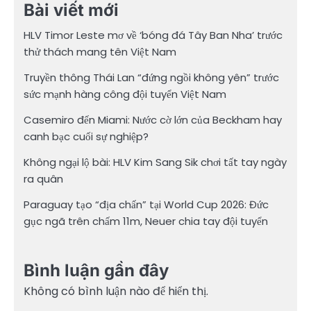
Bài viết mới
HLV Timor Leste mơ về ‘bóng đá Tây Ban Nha’ trước
thử thách mang tên Việt Nam
Truyền thông Thái Lan “đứng ngồi không yên” trước
sức mạnh hàng công đội tuyển Việt Nam
Casemiro đến Miami: Nước cờ lớn của Beckham hay
canh bạc cuối sự nghiệp?
Không ngại lộ bài: HLV Kim Sang Sik chơi tất tay ngày
ra quân
Paraguay tạo “địa chấn” tại World Cup 2026: Đức
gục ngã trên chấm 11m, Neuer chia tay đội tuyển
Bình luận gần đây
Không có bình luận nào để hiển thị.