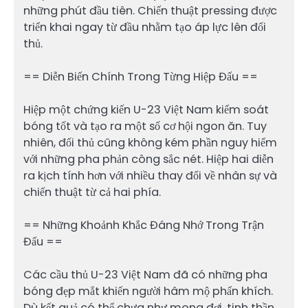
những phút đầu tiên. Chiến thuật pressing được
triển khai ngay từ đầu nhằm tạo áp lực lên đối
thủ.
== Diễn Biến Chính Trong Từng Hiệp Đấu ==
Hiệp một chứng kiến U-23 Việt Nam kiểm soát
bóng tốt và tạo ra một số cơ hội ngon ăn. Tuy
nhiên, đối thủ cũng không kém phần nguy hiểm
với những pha phản công sắc nét. Hiệp hai diễn
ra kịch tính hơn với nhiều thay đổi về nhân sự và
chiến thuật từ cả hai phía.
== Những Khoảnh Khắc Đáng Nhớ Trong Trận
Đấu ==
Các cầu thủ U-23 Việt Nam đã có những pha
bóng đẹp mắt khiến người hâm mộ phấn khích.
Dù kết quả có thể chưa như mong đợi, tinh thần