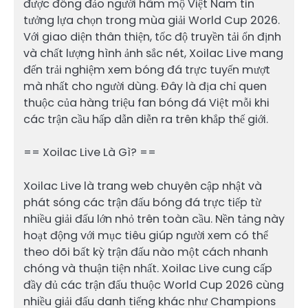
được đông đảo người hâm mộ Việt Nam tin
tưởng lựa chọn trong mùa giải World Cup 2026.
Với giao diện thân thiện, tốc độ truyền tải ổn định
và chất lượng hình ảnh sắc nét, Xoilac Live mang
đến trải nghiệm xem bóng đá trực tuyến mượt
mà nhất cho người dùng. Đây là địa chỉ quen
thuộc của hàng triệu fan bóng đá Việt mỗi khi
các trận cầu hấp dẫn diễn ra trên khắp thế giới.
== Xoilac Live Là Gì? ==
Xoilac Live là trang web chuyên cập nhật và
phát sóng các trận đấu bóng đá trực tiếp từ
nhiều giải đấu lớn nhỏ trên toàn cầu. Nền tảng này
hoạt động với mục tiêu giúp người xem có thể
theo dõi bất kỳ trận đấu nào một cách nhanh
chóng và thuận tiện nhất. Xoilac Live cung cấp
đầy đủ các trận đấu thuộc World Cup 2026 cùng
nhiều giải đấu danh tiếng khác như Champions