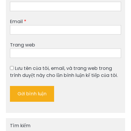
Email
*
Trang web
Lưu tên của tôi, email, và trang web trong
trình duyệt này cho lần bình luận kế tiếp của tôi.
Tìm kiếm