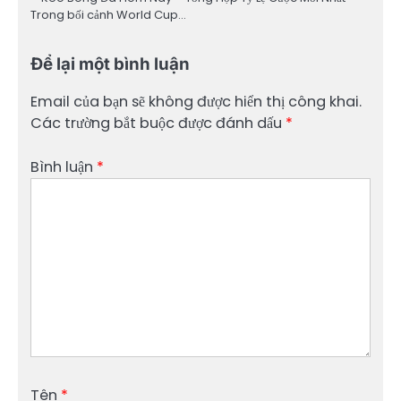
Trong bối cảnh World Cup…
Để lại một bình luận
Email của bạn sẽ không được hiển thị công khai.
Các trường bắt buộc được đánh dấu
*
Bình luận
*
Tên
*