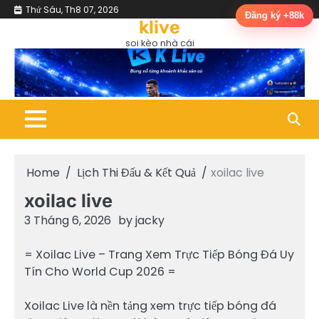
Skip
Thứ Sáu, Th8 07, 2026
Bóng
Cup
Lịch
Máy
Phân
trực
Đăng ký +88k
Đá
C1
Thi
Tính
Tích
tiếp
to
klive
Ao
/
Đấu
Dự
&
bón
Làng
Champions
&
Đoán
Nhận
đá
content
soi kèo nhà cái
League
Kết
Định
Quả
Home
Lịch Thi Đấu & Kết Quả
xoilac live
xoilac live
3 Tháng 6, 2026
by
jacky
= Xoilac Live – Trang Xem Trực Tiếp Bóng Đá Uy
Tín Cho World Cup 2026 =
Xoilac Live là nền tảng xem trực tiếp bóng đá