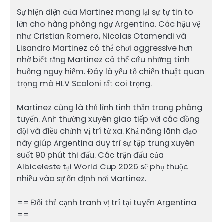
Sự hiện diện của Martinez mang lại sự tự tin to
lớn cho hàng phòng ngự Argentina. Các hậu vệ
như Cristian Romero, Nicolas Otamendi và
Lisandro Martinez có thể chơi aggressive hơn
nhờ biết rằng Martinez có thể cứu những tình
huống nguy hiểm. Đây là yếu tố chiến thuật quan
trọng mà HLV Scaloni rất coi trọng.
Martinez cũng là thủ lĩnh tinh thần trong phòng
tuyến. Anh thường xuyên giao tiếp với các đồng
đội và điều chỉnh vị trí từ xa. Khả năng lãnh đạo
này giúp Argentina duy trì sự tập trung xuyên
suốt 90 phút thi đấu. Các trận đấu của
Albiceleste tại World Cup 2026 sẽ phụ thuộc
nhiều vào sự ổn định nơi Martinez.
== Đối thủ cạnh tranh vị trí tại tuyển Argentina
==