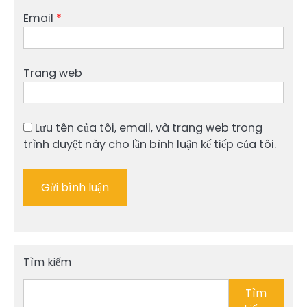
Email
*
Trang web
Lưu tên của tôi, email, và trang web trong
trình duyệt này cho lần bình luận kế tiếp của tôi.
Tìm kiếm
Tìm