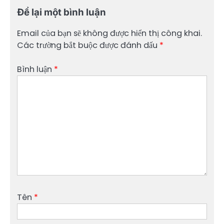
Để lại một bình luận
Email của bạn sẽ không được hiển thị công khai.
Các trường bắt buộc được đánh dấu
*
Bình luận
*
Tên
*