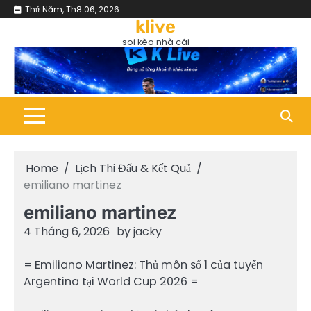
Skip
Thứ Năm, Th8 06, 2026
Bóng
Cup
Lịch
Máy
Phân
trực
Đá
C1
Thi
Tính
Tích
tiếp
to
klive
Ao
/
Đấu
Dự
&
bón
Làng
Champions
&
Đoán
Nhận
đá
content
soi kèo nhà cái
League
Kết
Định
Quả
Home
Lịch Thi Đấu & Kết Quả
emiliano martinez
emiliano martinez
4 Tháng 6, 2026
by
jacky
= Emiliano Martinez: Thủ môn số 1 của tuyển
Argentina tại World Cup 2026 =