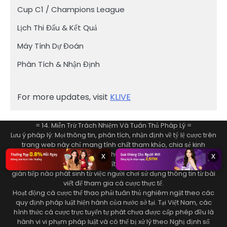
Cup C1 / Champions League
Lịch Thi Đấu & Kết Quả
Máy Tính Dự Đoán
Phân Tích & Nhận Định
For more updates, visit
KLIVE
= 14. Miễn Trừ Trách Nhiệm Và Tuân Thủ Pháp Lý =
Lưu ý pháp lý: Mọi thông tin, phân tích, nhận định về tỷ lệ cược trên
trang web này chỉ mang tính chất tham khảo, chia sẻ kinh
nghiệm học thuật và giải trí đơn thuần. Chúng tôi không chịu trách
x
x
nhiệm pháp lý cho bất kỳ tổn thất tài chính, thiệt hại trực tiếp hoặc
gián tiếp nào phát sinh từ việc người chơi sử dụng thông tin từ bài
viết để tham gia cá cược thực tế.
Hoạt động cá cược thể thao phải tuân thủ nghiêm ngặt theo các
quy định pháp luật hiện hành của nước sở tại. Tại Việt Nam, các
hình thức cá cược trực tuyến tự phát chưa được cấp phép đều là
hành vi vi phạm pháp luật và có thể bị xử lý theo Nghị định số