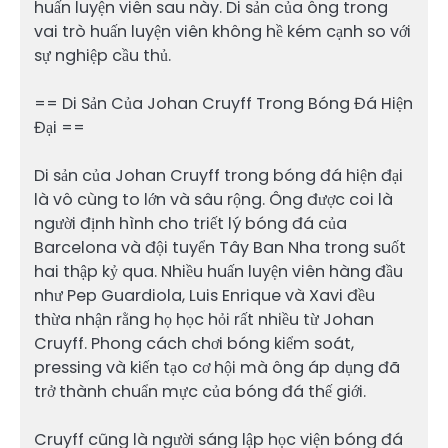
huấn luyện viên sau này. Di sản của ông trong
vai trò huấn luyện viên không hề kém cạnh so với
sự nghiệp cầu thủ.
== Di Sản Của Johan Cruyff Trong Bóng Đá Hiện
Đại ==
Di sản của Johan Cruyff trong bóng đá hiện đại
là vô cùng to lớn và sâu rộng. Ông được coi là
người định hình cho triết lý bóng đá của
Barcelona và đội tuyển Tây Ban Nha trong suốt
hai thập kỷ qua. Nhiều huấn luyện viên hàng đầu
như Pep Guardiola, Luis Enrique và Xavi đều
thừa nhận rằng họ học hỏi rất nhiều từ Johan
Cruyff. Phong cách chơi bóng kiểm soát,
pressing và kiến tạo cơ hội mà ông áp dụng đã
trở thành chuẩn mực của bóng đá thế giới.
Cruyff cũng là người sáng lập học viện bóng đá