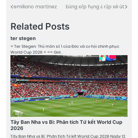
emiliano martinez
bảng xếp hạng ả rập xê út
Điều
hướng
Related Posts
bài
ter stegen
viết
= Ter Stegen: Thủ môn số 1 của Đức và cơ hội chinh phục
World Cup 2026 = == Giới…
Tây Ban Nha vs Bỉ: Phân tích Tứ kết World Cup
2026
Tây Ban Nha vs Bỉ: Phân tích Tứ kết World Cup 2026 Ngày 12