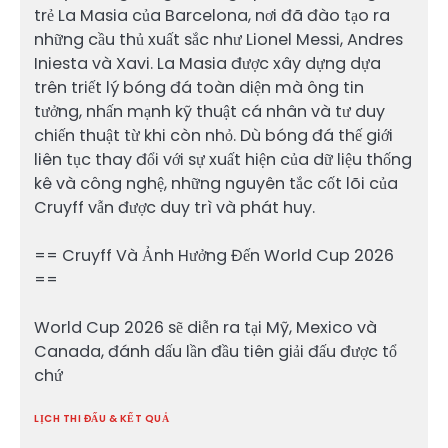
trẻ La Masia của Barcelona, nơi đã đào tạo ra
những cầu thủ xuất sắc như Lionel Messi, Andres
Iniesta và Xavi. La Masia được xây dựng dựa
trên triết lý bóng đá toàn diện mà ông tin
tưởng, nhấn mạnh kỹ thuật cá nhân và tư duy
chiến thuật từ khi còn nhỏ. Dù bóng đá thế giới
liên tục thay đổi với sự xuất hiện của dữ liệu thống
kê và công nghệ, những nguyên tắc cốt lõi của
Cruyff vẫn được duy trì và phát huy.
== Cruyff Và Ảnh Hưởng Đến World Cup 2026
==
World Cup 2026 sẽ diễn ra tại Mỹ, Mexico và
Canada, đánh dấu lần đầu tiên giải đấu được tổ
chứ
LỊCH THI ĐẤU & KẾT QUẢ