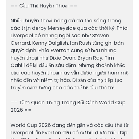
== Cầu Thủ Huyền Thoại ==
Nhiều huyền thoại bóng đá đã tỏa sáng trong
các trận derby Merseyside qua các thời kỳ. Phía
Liverpool có những ngôi sao như Steven
Gerrard, Kenny Dalglish, Ian Rush từng ghi bàn
quyết định. Phía Everton cũng sở hữu những
huyền thoại như Dixie Dean, Bryan Roy, Tim
Cahill để lại dấu ấn sâu đậm. Những khoảnh khắc
của các huyền thoại này vẫn được người hâm mộ
nhắc đến với niềm tự hào. Di sản của họ tiếp tục
truyền cảm hứng cho các thế hệ cầu thủ trẻ.
== Tầm Quan Trọng Trong Bối Cảnh World Cup
2026 ==
World Cup 2026 đang đến gần và các cầu thủ từ
Liverpool lẫn Everton đều có cơ hội được triệu tập