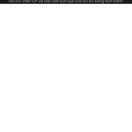
06/2017/NĐ-CP và các văn bản luật sửa đổi bổ sung hiện hành.