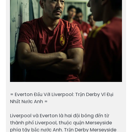
= Everton Đấu Với Liverpool: Trận Derby Vĩ Đại
Nhất Nước Anh =
Liverpool và Everton là hai đội bóng đến từ
thành phố Liverpool, thuộc quận Merseyside
phía tây bắc nước Anh. Trận Derby Merseyside