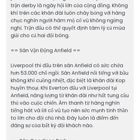
trận derby là ngày hội lớn của cộng đồng. Không
khí trên các khán đài luôn cháy bỏng với hàng
chục nghìn người hâm mộ cổ vũ không ngừng
nghỉ. Trận đấu có thể quyết định tâm lý cả mùa
giải cho cả hai đội bóng.
== Sân Vận Động Anfield ==
Liverpool thi đấu trên sân Anfield có sức chứa
hơn 53.000 chỗ ngồi. Sân Anfield nổi tiếng với bầu
không khí cuồng nhiệt, đặc biệt là khán đài Kop
huyền thoại. Khi Everton đấu với Liverpool tại
Anfield, năng lượng từ khán đài như hất tung cầu
thủ vào cuộc chiến. Âm thanh từ hàng nghìn
tiếng hát và lời cổ vũ tạo nên sức mạnh tinh thần
to lớn cho đội chủ nhà. Đây luôn là điểm đến
đáng sợ của bất kỳ đội khách nào.