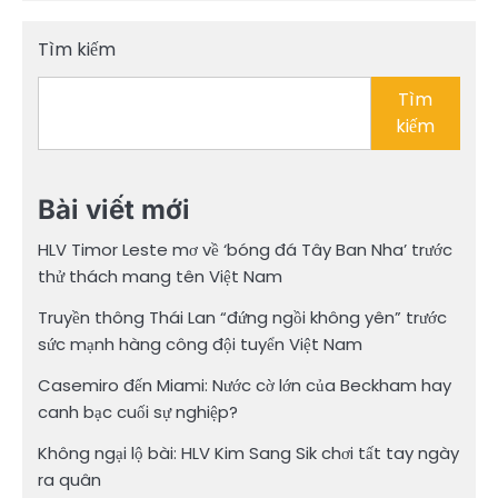
Tìm kiếm
Tìm
kiếm
Bài viết mới
HLV Timor Leste mơ về ‘bóng đá Tây Ban Nha’ trước
thử thách mang tên Việt Nam
Truyền thông Thái Lan “đứng ngồi không yên” trước
sức mạnh hàng công đội tuyển Việt Nam
Casemiro đến Miami: Nước cờ lớn của Beckham hay
canh bạc cuối sự nghiệp?
Không ngại lộ bài: HLV Kim Sang Sik chơi tất tay ngày
ra quân