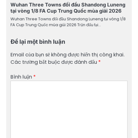
Wuhan Three Towns đối đầu Shandong Luneng
tại vòng 1/8 FA Cup Trung Quốc mùa giải 2026
Wuhan Three Towns đối đầu Shandong Luneng tại vòng 1/8
FA Cup Trung Quốc mùa giải 2026 Trận đấu tại…
Để lại một bình luận
Email của bạn sẽ không được hiển thị công khai.
Các trường bắt buộc được đánh dấu
*
Bình luận
*