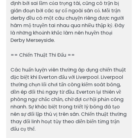
định bởi sai lầm của trọng tài, cũng có trận bị
gián đoạn bởi các sự cố ngoài sân cỏ. Mỗi trận
derby đều có một câu chuyện riêng được người
hâm mộ truyền tai nhau qua nhiều thập kỷ. Đây
là những khoảnh khắc làm nên huyền thoại
Derby Merseyside.
== Chiến Thuật Thi Đấu ==
Các huấn luyện viên thường áp dụng chiến thuật
đặc biệt khi Everton đấu với Liverpool. Liverpool
thường chọn lối chơi tấn công kiểm soát bóng,
dồn ép đối thủ ngay từ đầu. Everton lại thiên về
phòng ngự chắc chắn, chờ đợi cơ hội phản công
nhanh. Sự khác biệt trong triết lý bóng đá tạo
nên sự đối lập thú vị trên sân. Chiến thuật thường
thay đổi linh hoạt tùy theo diễn biến từng trận
đấu cụ thể.