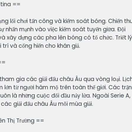
ntina ==
ng lối chơi tấn công và kiểm soát bóng. Chiến th
ự nhấn mạnh vào việc kiểm soát tuyến giữa. Đội
 và xây dựng các pha lên bóng có tổ chức. Triết l
 trí và cống hiến cho khán giả.
 ==
à tham gia các giải đấu châu Âu qua vòng loại. Lịc
 lớn từ người hâm mộ trên toàn thế giới. Các trận
uôn là những cuộc đối đầu nảy lửa. Ngoài Serie A,
 các giải đấu châu Âu mỗi mùa giải.
ên Thị Trường ==