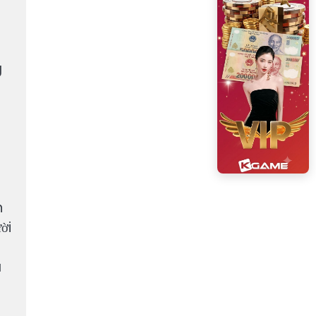
g
n
ời
ã