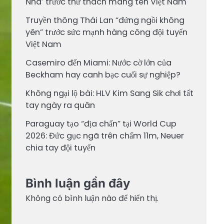
Nha’ trước thử thách mang tên Việt Nam
Truyền thông Thái Lan “đứng ngồi không
yên” trước sức mạnh hàng công đội tuyển
Việt Nam
Casemiro đến Miami: Nước cờ lớn của
Beckham hay canh bạc cuối sự nghiệp?
Không ngại lộ bài: HLV Kim Sang Sik chơi tất
tay ngày ra quân
Paraguay tạo “địa chấn” tại World Cup
2026: Đức gục ngã trên chấm 11m, Neuer
chia tay đội tuyển
Bình luận gần đây
Không có bình luận nào để hiển thị.