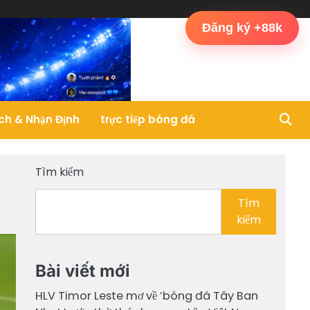
Bóng
Cup
Lịch
Máy
Phân
trực
Đá
C1
Thi
Tính
Tích
tiếp
Đăng ký +88k
Ao
/
Đấu
Dự
&
bón
Làng
Champions
&
Đoán
Nhận
đá
League
Kết
Định
Quả
ch & Nhận Định
trực tiếp bóng đá
Tìm kiếm
Tìm
kiếm
Bài viết mới
HLV Timor Leste mơ về ‘bóng đá Tây Ban