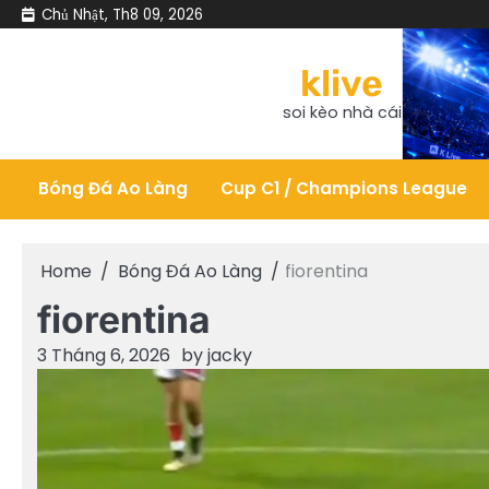
Skip
Chủ Nhật, Th8 09, 2026
to
content
klive
soi kèo nhà cái
Bóng Đá Ao Làng
Cup C1 / Champions League
Home
Bóng Đá Ao Làng
fiorentina
fiorentina
3 Tháng 6, 2026
by
jacky