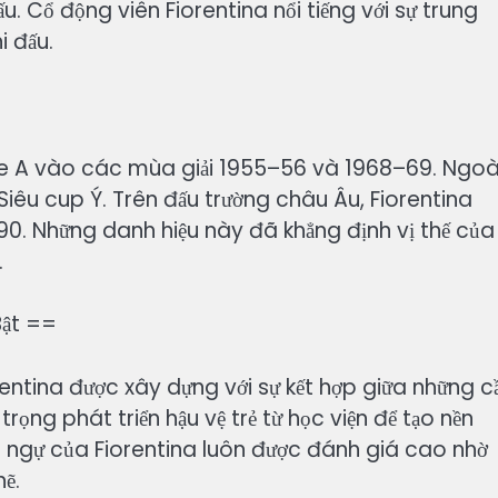
u. Cổ động viên Fiorentina nổi tiếng với sự trung
i đấu.
rie A vào các mùa giải 1955–56 và 1968–69. Ngoà
 Siêu cup Ý. Trên đấu trường châu Âu, Fiorentina
0. Những danh hiệu này đã khẳng định vị thế của
.
Bật ==
ntina được xây dựng với sự kết hợp giữa những c
rọng phát triển hậu vệ trẻ từ học viện để tạo nền
g ngự của Fiorentina luôn được đánh giá cao nhờ
hẽ.