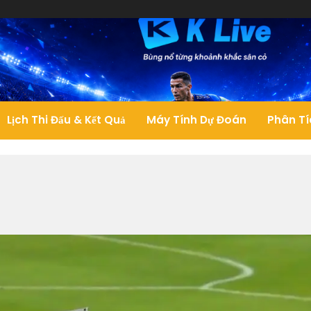
Lịch Thi Đấu & Kết Quả
Máy Tính Dự Đoán
Phân Tí