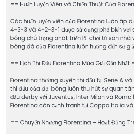
== Huấn Luyện Viên và Chiến Thuật Của Fiore
Các huấn luyện viên của Fiorentina luôn áp dụ
4-3-3 và 4-2-3-1 được sử dụng phổ biến với s
bóng chú trọng phát triển lối chơi từ sân nhà
bóng đá của Fiorentina luôn hướng đến sự giải
== Lịch Thi Đấu Fiorentina Mùa Giải Gần Nhất
Fiorentina thường xuyên thi đấu tại Serie A v
thi đấu của đội bóng luôn thu hút sự quan tâm
đấu derby với Juventus, Inter Milan và Roma l
Fiorentina còn cạnh tranh tại Coppa Italia và
== Chuyển Nhượng Fiorentina – Hoạt Động Tr