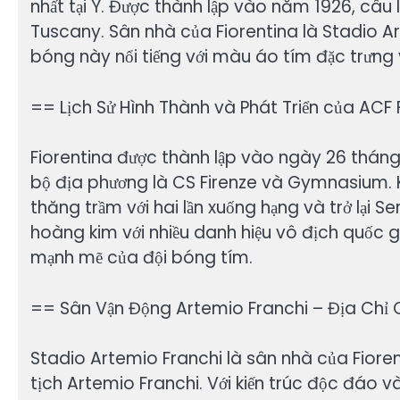
nhất tại Ý. Được thành lập vào năm 1926, câu 
Tuscany. Sân nhà của Fiorentina là Stadio Ar
bóng này nổi tiếng với màu áo tím đặc trưng v
== Lịch Sử Hình Thành và Phát Triển của ACF 
Fiorentina được thành lập vào ngày 26 tháng
bộ địa phương là CS Firenze và Gymnasium. Kể
thăng trầm với hai lần xuống hạng và trở lại Se
hoàng kim với nhiều danh hiệu vô địch quốc gi
mạnh mẽ của đội bóng tím.
== Sân Vận Động Artemio Franchi – Địa Chỉ
Stadio Artemio Franchi là sân nhà của Fioren
tịch Artemio Franchi. Với kiến trúc độc đáo 