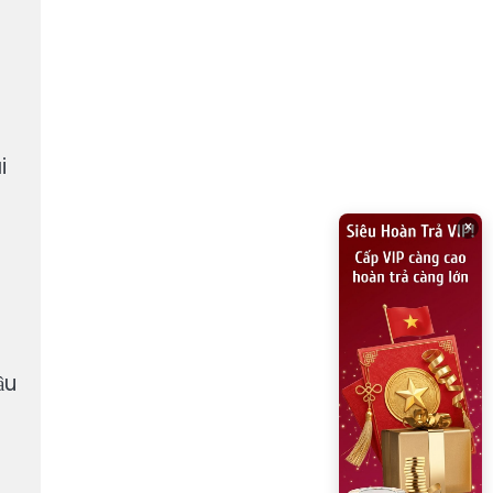
i
×
ầu