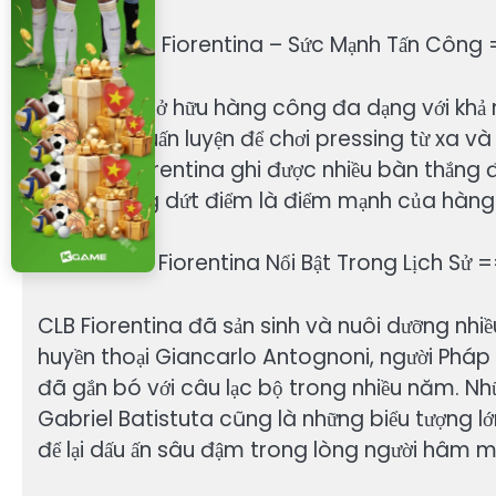
== Tiền Đạo Fiorentina – Sức Mạnh Tấn Công
Fiorentina sở hữu hàng công đa dạng với khả 
tím được huấn luyện để chơi pressing từ xa và 
đã giúp Fiorentina ghi được nhiều bàn thắng đẹ
và khả năng dứt điểm là điểm mạnh của hàng 
== Cầu Thủ Fiorentina Nổi Bật Trong Lịch Sử 
CLB Fiorentina đã sản sinh và nuôi dưỡng nhiề
huyền thoại Giancarlo Antognoni, người Pháp
đã gắn bó với câu lạc bộ trong nhiều năm. N
Gabriel Batistuta cũng là những biểu tượng lớ
để lại dấu ấn sâu đậm trong lòng người hâm m