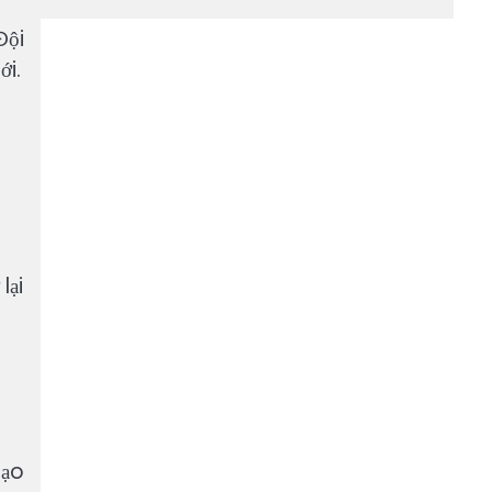
g
Đội
ới.
lại
tạo