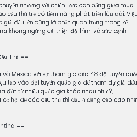
g chuyển nhượng với chiến lược cân bằng giữa mua
o cầu thủ trẻ có tiềm năng phát triển lâu dài. Việ
 giải đấu lớn cũng là phần quan trọng trong kế
na không ngừng cải thiện đội hình và sức cạnh
Cầu Thủ ==
 và Mexico với sự tham gia của 48 đội tuyển quố
riệu tập vào đội tuyển quốc gia để tham dự giải đấu
na đến từ nhiều quốc gia khác nhau như Ý,
 cơ hội để các cầu thủ thi đấu ở đẳng cấp cao nhấ
entina ==