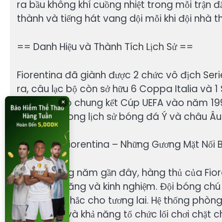
ra bầu không khí cuồng nhiệt trong mỗi trận đấ
thành và tiếng hát vang dội mỗi khi đội nhà th
== Danh Hiệu và Thành Tích Lịch Sử ==
Fiorentina đã giành được 2 chức vô địch Se
ra, câu lạc bộ còn sở hữu 6 Coppa Italia và 1
từng lọt vào chung kết Cúp UEFA vào năm 199
×
đội bóng trong lịch sử bóng đá Ý và châu Âu
== Hậu Vệ Fiorentina – Những Gương Mặt Nổi 
Trong những năm gần đây, hàng thủ của Fiore
thủ trẻ tài năng và kinh nghiệm. Đội bóng chú t
tảng vững chắc cho tương lai. Hệ thống phòn
tính kỷ luật và khả năng tổ chức lối chơi chặt c