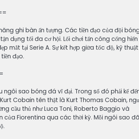
 ==
năng ghi bàn ấn tượng. Các tiền đạo của đội bón
tận dụng tối đa cơ hội. Lối chơi tấn công cống hiến
p mắt tại Serie A. Sự kết hợp giữa tốc độ, kỹ thuật
tiền đạo.
==
u ngôi sao bóng đá vĩ đại. Trong số đó phải kể đế
 Kurt Cobain tên thật là Kurt Thomas Cobain, ngư
hững cầu thủ như Luca Toni, Roberto Baggio và
n của Fiorentina qua các thời kỳ. Mỗi ngôi sao đ
ộ.