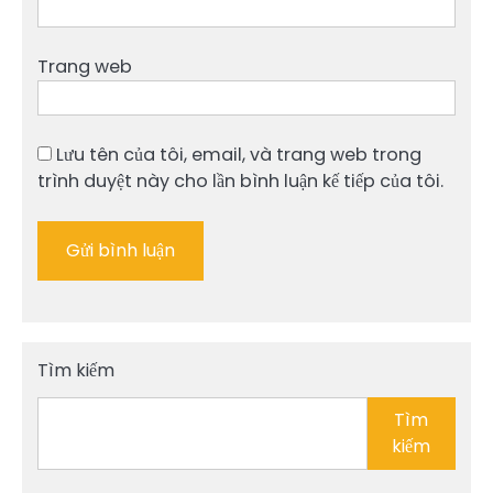
Trang web
Lưu tên của tôi, email, và trang web trong
trình duyệt này cho lần bình luận kế tiếp của tôi.
Tìm kiếm
Tìm
kiếm