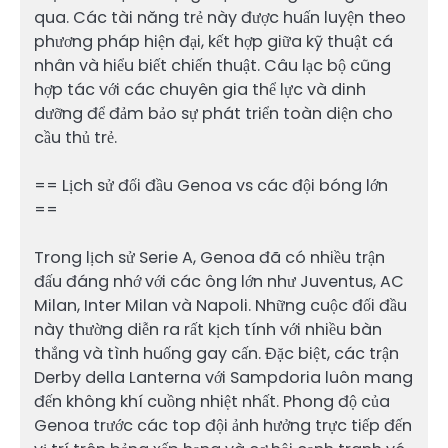
qua. Các tài năng trẻ này được huấn luyện theo
phương pháp hiện đại, kết hợp giữa kỹ thuật cá
nhân và hiểu biết chiến thuật. Câu lạc bộ cũng
hợp tác với các chuyên gia thể lực và dinh
dưỡng để đảm bảo sự phát triển toàn diện cho
cầu thủ trẻ.
== Lịch sử đối đầu Genoa vs các đội bóng lớn
==
Trong lịch sử Serie A, Genoa đã có nhiều trận
đấu đáng nhớ với các ông lớn như Juventus, AC
Milan, Inter Milan và Napoli. Những cuộc đối đầu
này thường diễn ra rất kịch tính với nhiều bàn
thắng và tình huống gay cấn. Đặc biệt, các trận
Derby della Lanterna với Sampdoria luôn mang
đến không khí cuồng nhiệt nhất. Phong độ của
Genoa trước các top đội ảnh hưởng trực tiếp đến