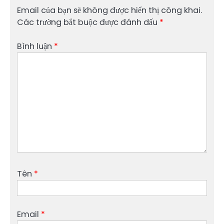
Email của bạn sẽ không được hiển thị công khai.
Các trường bắt buộc được đánh dấu
*
Bình luận
*
Tên
*
Email
*