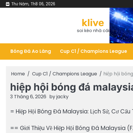
Skip
Thứ Năm, Th8 06, 2026
to
content
klive
soi kèo nhà cái
Bóng Đá Ao Làng
Cup C1 / Champions League
Home
Cup C1 / Champions League
hiệp hội bón
hiệp hội bóng đá malaysi
3 Tháng 6, 2026
by
jacky
= Hiệp Hội Bóng Đá Malaysia: Lịch Sử, Cơ Cấu
== Giới Thiệu Về Hiệp Hội Bóng Đá Malaysia 