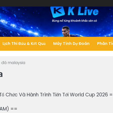
Lịch Thi Đấu & Kết Quả
Máy Tính Dự Đoán
Phân Tí
g đá malaysia
a
 Tổ Chức Và Hành Trình Tiến Tới World Cup 2026 =
(FAM) ==