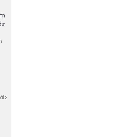
ồm
dự
h
ái