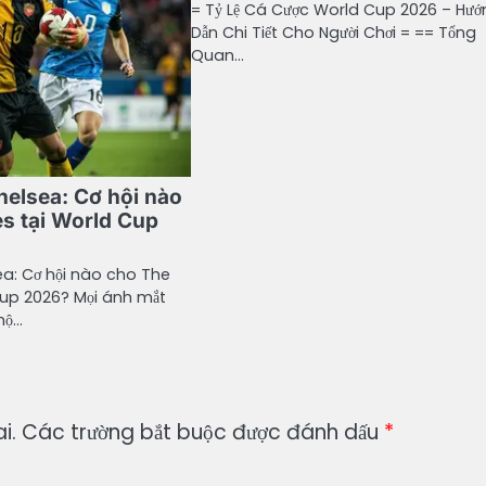
= Tỷ Lệ Cá Cược World Cup 2026 – Hướ
Dẫn Chi Tiết Cho Người Chơi = == Tổng
Quan…
elsea: Cơ hội nào
s tại World Cup
ea: Cơ hội nào cho The
Cup 2026? Mọi ánh mắt
mộ…
i.
Các trường bắt buộc được đánh dấu
*