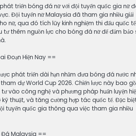
át triển bóng đá nữ với đội tuyển quốc gia nữ 
ực. Đội tuyển nữ Malaysia đã tham gia nhiều giải
 nữ, qua đó tích lũy kinh nghiệm thi đấu quốc tế
ầu tư thêm nguồn lực cho bóng đá nữ để đảm bảo 
hà.
iai Đoạn Hiện Nay ==
lược phát triển dài hạn nhằm đưa bóng đá nước n
êu tham dự World Cup 2026. Chiến lược này bao g
u tư vào công nghệ và phương pháp huấn luyện hi
 kỹ thuật, và tăng cường hợp tác quốc tế. Đặc biệt
đội tuyển quốc gia thông qua việc tham gia nhiều
g Đá Malaysia ==