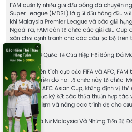
FAM quản lý nhiều giải đấu bóng đá chuyên n
Super League (MDSL) là giải đấu hàng đầu vớ
khi Malaysia Premier League và các giải hạng 
Ngoài ra, FAM còn tổ chức các giải đấu Cup 
sân chơi cạnh tranh cho các câu lạc bộ trên 
×
== Quan Hệ Quốc Tế Của Hiệp Hội Bóng Đá M
Là thành viên tích cực của FIFA và AFC, FAM
trình phát triển do hai tổ chức này tổ chức. M
AFF Cup và AFC Asian Cup, khẳng định vị th
cũng tích cực ký kết các thỏa thuận hợp tác
đổi kinh nghiệm và nâng cao trình độ cho cầu 
== Bóng Đá Nữ Malaysia Và Những Tiến Bộ Đ