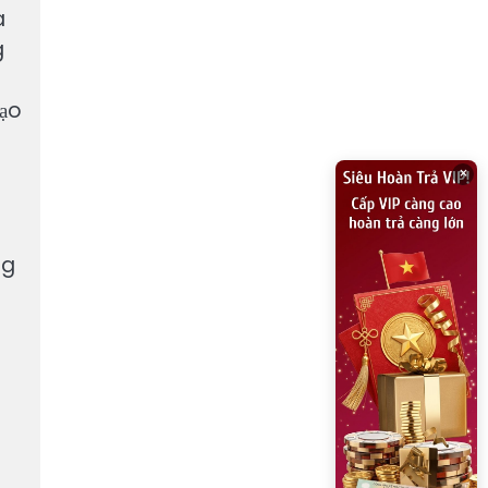
a
g
tạo
×
ng