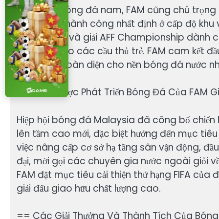
Bên cạnh bóng đá nam, FAM cũng chú trọng ph
có những thành công nhất định ở cấp độ khu v
đấu châu Á và giải AFF Championship dành cho
quý báu cho các cầu thủ trẻ. FAM cam kết đ
phát triển toàn diện cho nền bóng đá nước n
== Chiến Lược Phát Triển Bóng Đá Của FAM G
Hiệp hội bóng đá Malaysia đã công bố chiến 
lên tầm cao mới, đặc biệt hướng đến mục ti
việc nâng cấp cơ sở hạ tầng sân vận động, đầ
đại, mời gọi các chuyên gia nước ngoài giỏi về
FAM đặt mục tiêu cải thiện thứ hạng FIFA của 
giải đấu giao hữu chất lượng cao.
== Các Giải Thưởng Và Thành Tích Của Bón