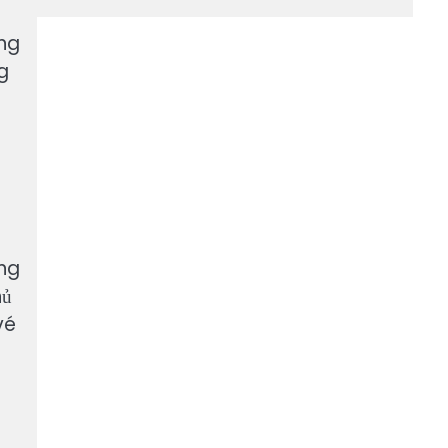
ờng
g
òng
hủ
vé