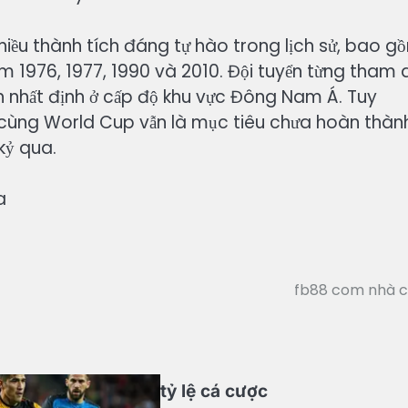
hiều thành tích đáng tự hào trong lịch sử, bao g
1976, 1977, 1990 và 2010. Đội tuyển từng tham 
ch nhất định ở cấp độ khu vực Đông Nam Á. Tuy
uối cùng World Cup vẫn là mục tiêu chưa hoàn thàn
kỷ qua.
a
fb88 com nhà c
tỷ lệ cá cược