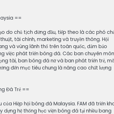
laysia ==
ạo do chủ tịch đứng đầu, tiếp theo là các phó ch
thuật, tài chính, marketing và truyền thông. Hội
ang và vùng lãnh thổ trên toàn quốc, đảm bảo
rong việc phát triển bóng đá. Các ban chuyên mô
ng tài, ban bóng đá nữ và ban phát triển trẻ, mỗ
ướng đến mục tiêu chung là nâng cao chất lượng
ng Đá Trẻ ==
ầu của Hiệp hội bóng đá Malaysia. FAM đã triển kha
xây dựng hệ thống học viện bóng đá tại nhiều bang