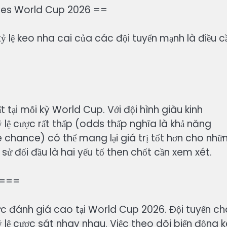
ites World Cup 2026 ==
ỷ lệ keo nha cai của các đội tuyển mạnh là điều c
t tại mỗi kỳ World Cup. Với đội hình giàu kinh
tỷ lệ cược rất thấp (odds thấp nghĩa là khả năng
e chance) có thể mang lại giá trị tốt hơn cho nhữ
sử đối đầu là hai yếu tố then chốt cần xem xét.
 ===
ược đánh giá cao tại World Cup 2026. Đội tuyển c
 lệ cược sát nhay nhau. Việc theo dõi biến động 