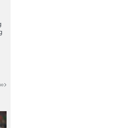
g
g
ue