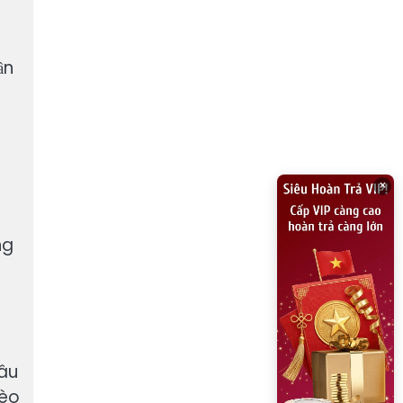
ần
×
ng
hâu
kèo