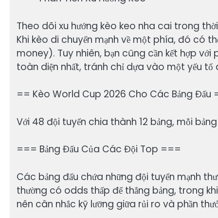
Theo dõi xu hướng kèo keo nha cai trong thời
Khi kèo di chuyển mạnh về một phía, đó có th
money). Tuy nhiên, bạn cũng cần kết hợp với 
toàn diện nhất, tránh chỉ dựa vào một yếu tố 
== Kèo World Cup 2026 Cho Các Bảng Đấu
Với 48 đội tuyển chia thành 12 bảng, mỗi bảng
=== Bảng Đấu Của Các Đội Top ===
Các bảng đấu chứa những đội tuyển mạnh thườn
thường có odds thấp để thắng bảng, trong khi c
nên cân nhắc kỹ lưỡng giữa rủi ro và phần thư