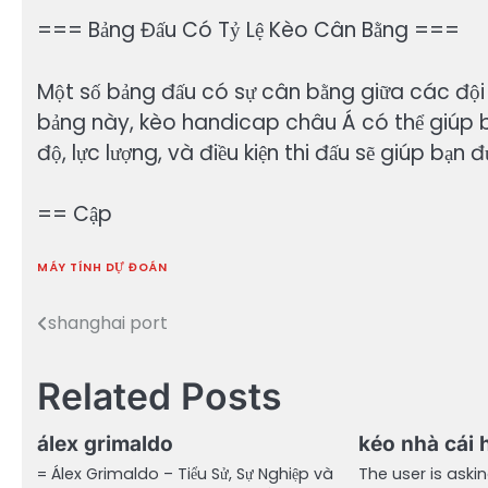
=== Bảng Đấu Có Tỷ Lệ Kèo Cân Bằng ===
Một số bảng đấu có sự cân bằng giữa các đội 
bảng này, kèo handicap châu Á có thể giúp bạ
độ, lực lượng, và điều kiện thi đấu sẽ giúp bạn
== Cập
MÁY TÍNH DỰ ĐOÁN
shanghai port
Điều
hướng
Related Posts
bài
viết
álex grimaldo
kéo nhà cái
= Álex Grimaldo – Tiểu Sử, Sự Nghiệp và
The user is aski