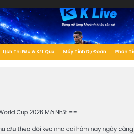
Lịch Thi Đấu & Kết Quả
Máy Tính Dự Đoán
Phân Tí
 World Cup 2026 Mới Nhất ==
, nhu cầu theo dõi keo nha cai hôm nay ngày càng