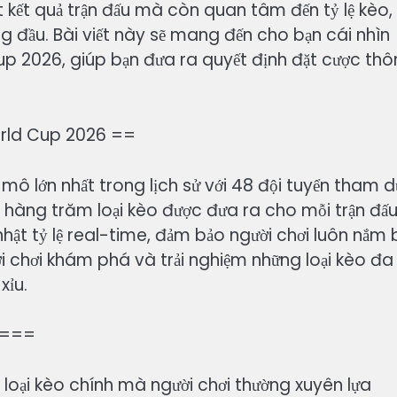
kết quả trận đấu mà còn quan tâm đến tỷ lệ kèo,
 đầu. Bài viết này sẽ mang đến cho bạn cái nhìn
up 2026, giúp bạn đưa ra quyết định đặt cược th
orld Cup 2026 ==
mô lớn nhất trong lịch sử với 48 đội tuyển tham d
 hàng trăm loại kèo được đưa ra cho mỗi trận đấu
hật tỷ lệ real-time, đảm bảo người chơi luôn nắm 
ời chơi khám phá và trải nghiệm những loại kèo đa
xỉu.
i ===
loại kèo chính mà người chơi thường xuyên lựa