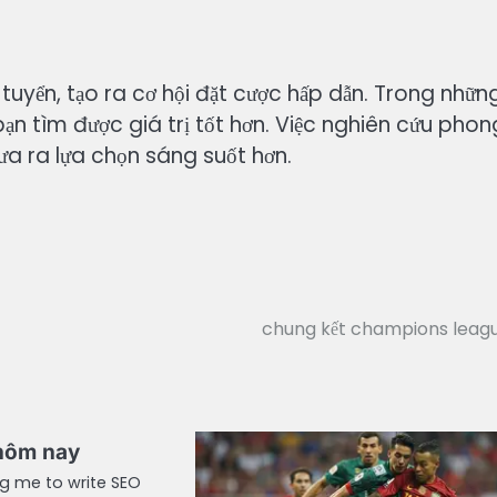
tuyển, tạo ra cơ hội đặt cược hấp dẫn. Trong nhữn
n tìm được giá trị tốt hơn. Việc nghiên cứu phon
 đưa ra lựa chọn sáng suốt hơn.
chung kết champions leag
 hôm nay
ng me to write SEO