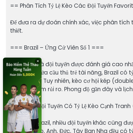
== Phân Tích Tỷ Lệ Kèo Các Đội Tuyển Favor
Để đưa ra dự đoán chính xác, việc phân tích t
thiết.
=== Brazil – Ứng Cử Viên Số 1 ===
×
Brazil luôn là đội tuyển được đánh giá cao nhấ
nghiệm và lứa cầu thủ trẻ tài năng, Brazil có 
thắng cao). Tuy nhiên, kèo cơ hội kép (doubl
ai muốn giảm rủi ro. Phong độ gần đây và lịch 
=== Các Đội Tuyển Có Tỷ Lệ Kèo Cạnh Tranh
Bên cạnh Brazil, nhiều đội tuyển khác cũng đ
Âu như Pháp, Anh, Đức, Tây Ban Nha đều có tỷ